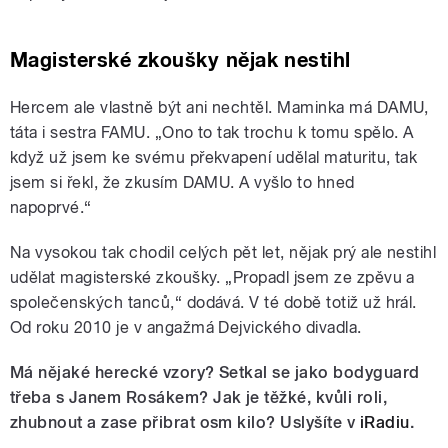
Magisterské zkoušky nějak nestihl
Hercem ale vlastně být ani nechtěl. Maminka má DAMU,
táta i sestra FAMU. „Ono to tak trochu k tomu spělo. A
když už jsem ke svému překvapení udělal maturitu, tak
jsem si řekl, že zkusím DAMU. A vyšlo to hned
napoprvé.“
Na vysokou tak chodil celých pět let, nějak prý ale nestihl
udělat magisterské zkoušky. „Propadl jsem ze zpěvu a
společenských tanců,“ dodává. V té době totiž už hrál.
Od roku 2010 je v angažmá Dejvického divadla.
Má nějaké herecké vzory? Setkal se jako bodyguard
třeba s Janem Rosákem? Jak je těžké, kvůli roli,
zhubnout a zase přibrat osm kilo? Uslyšíte v
iRadiu
.