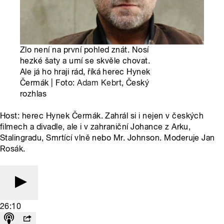
Zlo není na první pohled znát. Nosí
hezké šaty a umí se skvěle chovat.
Ale já ho hraji rád, říká herec Hynek
Čermák | Foto:
Adam Kebrt
, Český
rozhlas
Host: herec Hynek Čermák. Zahrál si i nejen v českých
filmech a divadle, ale i v zahraniční Johance z Arku,
Stalingradu, Smrtící vlně nebo Mr. Johnson. Moderuje Jan
Rosák.
26:10