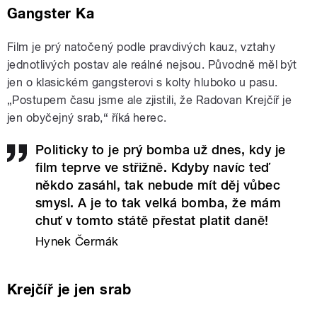
Gangster Ka
Film je prý natočený podle pravdivých kauz, vztahy
jednotlivých postav ale reálné nejsou. Původně měl být
jen o klasickém gangsterovi s kolty hluboko u pasu.
„Postupem času jsme ale zjistili, že Radovan Krejčíř je
jen obyčejný srab,“ říká herec.
Politicky to je prý bomba už dnes, kdy je
film teprve ve střižně. Kdyby navíc teď
někdo zasáhl, tak nebude mít děj vůbec
smysl. A je to tak velká bomba, že mám
chuť v tomto státě přestat platit daně!
Hynek Čermák
Krejčíř je jen srab