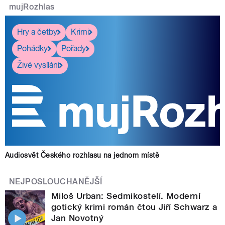
mujRozhlas
Hry a četby
Krimi
Pohádky
Pořady
Živé vysílání
Audiosvět Českého rozhlasu na jednom místě
NEJPOSLOUCHANĚJŠÍ
Miloš Urban: Sedmikostelí. Moderní
gotický krimi román čtou Jiří Schwarz a
Jan Novotný