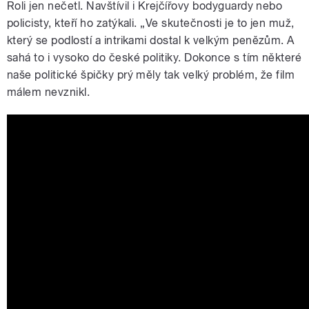
Roli jen nečetl. Navštívil i Krejčířovy bodyguardy nebo
policisty, kteří ho zatýkali. „Ve skutečnosti je to jen muž,
který se podlostí a intrikami dostal k velkým penězům. A
sahá to i vysoko do české politiky. Dokonce s tím některé
naše politické špičky prý měly tak velký problém, že film
málem nevznikl.