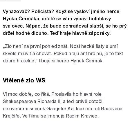
Vyhazovač? Policista? Když se vysloví jméno herce
Hynka Čermáka, určitě se vám vybaví holohlavý
svalovec. Nápad, že bude ochraňovat slabší, se ho prý
držel hodně dlouho. Teď hraje hlavně záporáky.
„Zlo není na první pohled znát. Nosí hezké šaty a umí
skvěle mluvit a chovat. Pokud hraju antihrdinu, je to fakt
dobře hratelné,“ libuje si herec Hynek Čermák.
Vtělené zlo WS
Ví moc dobře, co říká. Proslavila ho hlavní role
Shakespearova Richarda III a teď právě dotočil
celovečerní snímek Gangster Ka, kde má roli Radovana
Krejčíře. Ve filmu se jmenuje Radim Kraviec.