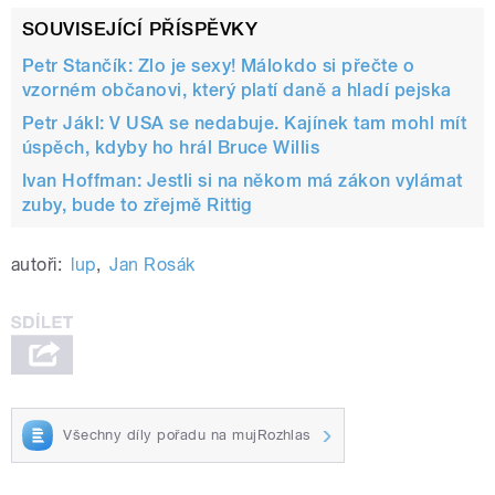
SOUVISEJÍCÍ PŘÍSPĚVKY
Petr Stančík: Zlo je sexy! Málokdo si přečte o
vzorném občanovi, který platí daně a hladí pejska
Petr Jákl: V USA se nedabuje. Kajínek tam mohl mít
úspěch, kdyby ho hrál Bruce Willis
Ivan Hoffman: Jestli si na někom má zákon vylámat
zuby, bude to zřejmě Rittig
autoři:
lup
,
Jan Rosák
Všechny díly pořadu na mujRozhlas