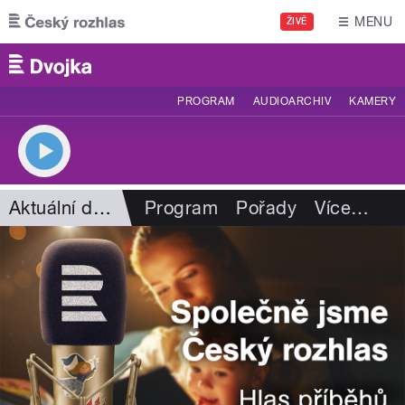
Přejít k hlavnímu obsahu
MENU
ŽIVĚ
PROGRAM
AUDIOARCHIV
KAMERY
Aktuální dění
Program
Pořady
Více
…