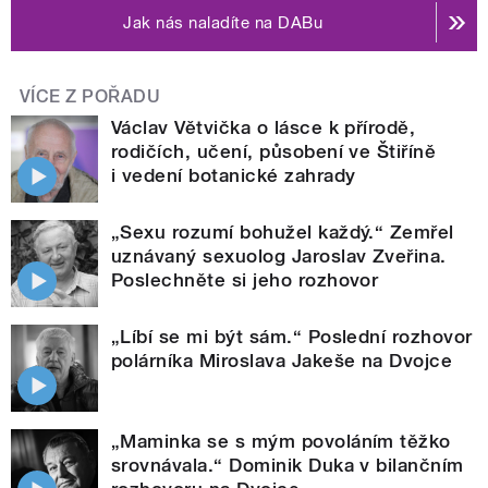
Jak nás naladíte na DABu
VÍCE Z POŘADU
Václav Větvička o lásce k přírodě,
rodičích, učení, působení ve Štiříně
i vedení botanické zahrady
„Sexu rozumí bohužel každý.“ Zemřel
uznávaný sexuolog Jaroslav Zveřina.
Poslechněte si jeho rozhovor
„Líbí se mi být sám.“ Poslední rozhovor
polárníka Miroslava Jakeše na Dvojce
„Maminka se s mým povoláním těžko
srovnávala.“ Dominik Duka v bilančním