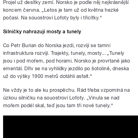
Projel už desítky zemí. Norsko je podle něj nejkrásnější
koncem června. „Letos je tam už od května hezké
počasí. Na souostroví Lofoty byly i třicítky.“
Silničky nahrazují mosty a tunely
Co Petr Burian do Norska jezdí, rozvíjí se tamní
infrastruktura rozvíjí. Trajekty, tunely, mosty... „Tunely
jsou i pod mořem, pod horami. Norsko je provrtané jako
ementál. Dřív se na vyhlídky jezdilo po šotolině, dneska
už do výšky 1900 metrů dotáhli asfalt.“
Ne vždy je to ale ku prospěchu. Rád třeba vzpomíná na
úzkou silničku na souostroví Lofoty. „Vinula se nad
mořem podél skal, teď jsou tam tři nové tunely.“