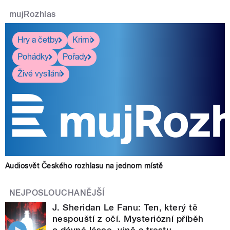
mujRozhlas
Hry a četby
Krimi
Pohádky
Pořady
Živé vysílání
Audiosvět Českého rozhlasu na jednom místě
NEJPOSLOUCHANĚJŠÍ
J. Sheridan Le Fanu: Ten, který tě
nespouští z očí. Mysteriózní příběh
o dávné lásce, vině a trestu