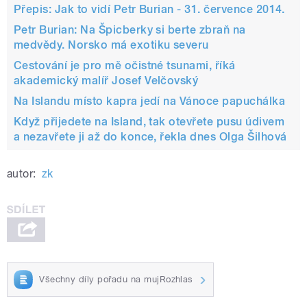
Přepis: Jak to vidí Petr Burian - 31. července 2014.
Petr Burian: Na Špicberky si berte zbraň na
medvědy. Norsko má exotiku severu
Cestování je pro mě očistné tsunami, říká
akademický malíř Josef Velčovský
Na Islandu místo kapra jedí na Vánoce papuchálka
Když přijedete na Island, tak otevřete pusu údivem
a nezavřete ji až do konce, řekla dnes Olga Šilhová
autor:
zk
Všechny díly pořadu na mujRozhlas