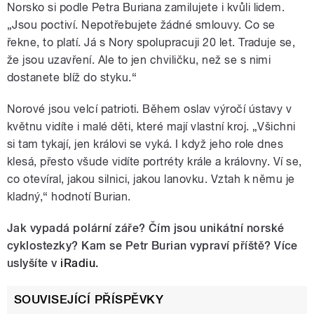
Norsko si podle Petra Buriana zamilujete i kvůli lidem.
„Jsou poctiví. Nepotřebujete žádné smlouvy. Co se
řekne, to platí. Já s Nory spolupracuji 20 let. Traduje se,
že jsou uzavření. Ale to jen chviličku, než se s nimi
dostanete blíž do styku.“
Norové jsou velcí patrioti. Během oslav výročí ústavy v
květnu vidíte i malé děti, které mají vlastní kroj. „Všichni
si tam tykají, jen královi se vyká. I když jeho role dnes
klesá, přesto všude vidíte portréty krále a královny. Ví se,
co otevíral, jakou silnici, jakou lanovku. Vztah k němu je
kladný,“ hodnotí Burian.
Jak vypadá polární záře? Čím jsou unikátní norské
cyklostezky? Kam se Petr Burian vypraví příště? Více
uslyšíte v
iRadiu
.
SOUVISEJÍCÍ PŘÍSPĚVKY