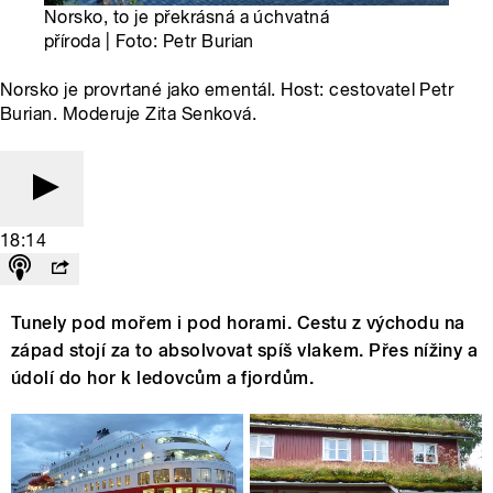
Norsko, to je překrásná a úchvatná
příroda | Foto: Petr Burian
Norsko je provrtané jako ementál. Host: cestovatel Petr
Burian. Moderuje Zita Senková.
18:14
Tunely pod mořem i pod horami. Cestu z východu na
západ stojí za to absolvovat spíš vlakem. Přes nížiny a
údolí do hor k ledovcům a fjordům.