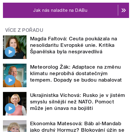
Jak nás naladíte na DABu
VÍCE Z POŘADU
Magda Faltová: Ceuta poukázala na
nesolidaritu Evropské unie. Kritika
Španělska byla nespravedlivá
Meteorolog Žák: Adaptace na změnu
klimatu neprobíhá dostatečným
tempem. Dopady se budou nabalovat
Ukrajinistka Víchová: Rusko je v jistém
smyslu silnější než NATO. Pomoct
může jen únava na bojišti
Ekonomka Matesová: Báb al-Mandab
jako druhý Hormuz? Blokování úžin se