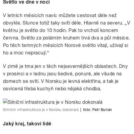
Světlo ve dne v noci
V letních měsících navíc můžete cestovat déle než
obvykle. Slunce totiž taky svítí déle. Hlavně na severu. „V
květnu je světlo do 10 hodin. Pak to vrcholí koncem
června. Světlo za polárním kruhem trvá dva a půl měsíce.
Po těch temných měsících Norové světlo vítají, užívají si
ho a moc nepracují.“
V zimě je tma jen v těch nejsevernějších oblastech. Dny
v prosinci a v lednu jsou šedivé, ponuré, ale všude na
domech se svítí. V Norsku je levná elektřina, a tak je
osvícená třeba kuchyň nebo nějaká chodba.
Silniční infrastruktura je v Norsku dokonalá
|
foto:
Petr Burian
Jaký kraj, takoví lidé