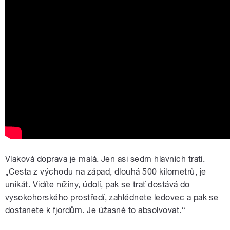
Vlaková doprava je malá. Jen asi sedm hlavních tratí.
„Cesta z východu na západ, dlouhá 500 kilometrů, je
unikát. Vidíte nížiny, údolí, pak se trať dostává do
vysokohorského prostředí, zahlédnete ledovec a pak se
dostanete k fjordům. Je úžasné to absolvovat.“