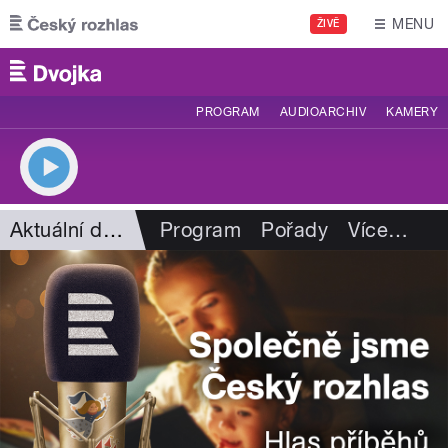
Přejít k hlavnímu obsahu
MENU
ŽIVĚ
PROGRAM
AUDIOARCHIV
KAMERY
Aktuální dění
Program
Pořady
Více
…