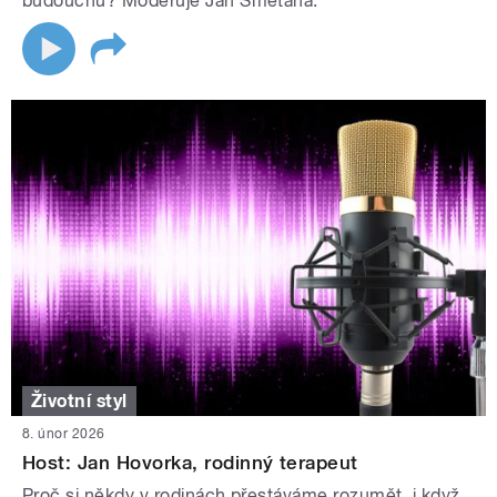
budoucnu? Moderuje Jan Smetana.
Životní styl
8. únor 2026
Host: Jan Hovorka, rodinný terapeut
Proč si někdy v rodinách přestáváme rozumět, i když