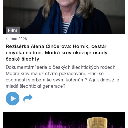
Film
4. únor 2026
Režisérka Alena Činčerová: Horník, cestář
i myčka nádobí. Modrá krev ukazuje osudy
české šlechty
Dokumentární série o českých šlechtických rodech
Modrá krev má už čtvrté pokračování. Hlásí se
osobnosti s erbem ke svým kořenům? A jak dnes žije
mladá šlechtická generace?