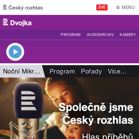
Přejít k hlavnímu obsahu
MENU
ŽIVĚ
PROGRAM
AUDIOARCHIV
KAMERY
Noční Mikrofórum
Program
Pořady
Více
…