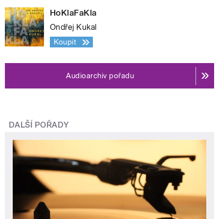
HoKlaFaKla
Ondřej Kukal
Koupit
Audioarchiv pořadu
DALŠÍ POŘADY