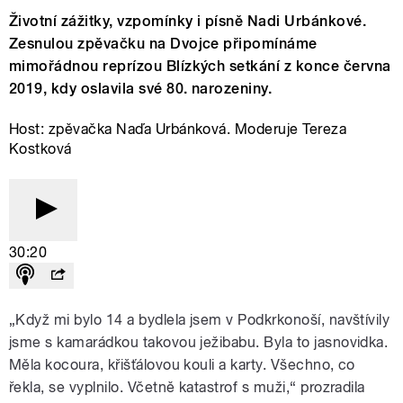
Životní zážitky, vzpomínky i písně Nadi Urbánkové.
Zesnulou zpěvačku na Dvojce připomínáme
mimořádnou reprízou Blízkých setkání z konce června
2019, kdy oslavila své 80. narozeniny.
Host: zpěvačka Naďa Urbánková. Moderuje Tereza
Kostková
30:20
„Když mi bylo 14 a bydlela jsem v Podkrkonoší, navštívily
jsme s kamarádkou takovou ježibabu. Byla to jasnovidka.
Měla kocoura, křišťálovou kouli a karty. Všechno, co
řekla, se vyplnilo. Včetně katastrof s muži,“ prozradila