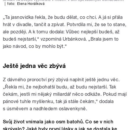
|
foto:
Elena Horálková
„Ta jasnovidka řekla, že budu dělat, co chci. A já si přála
hrát v divadle, tančit a zpívat. Potvrdila mi, že se to stane,
ale později. A k tomu dodala: Vůbec nejlepší budeš, až
budeš nejstarší,“ vzpomíná Urbánková. „Brala jsem to
jako návod, co by mohlo být.“
Ještě jedna věc zbývá
Z dávného proroctví prý zbývá naplnit ještě jednu věc.
„Řekla mi, že nejbohatší budu, až budu nejstarší. Tak
čekám, jestli mi nějaký miliardář něco odkáže. Pokud mají
pánové tuhle myšlenku, tak já stále čekám,“ dodala
s úsměvem a nadhledem oslavenkyně.
Svůj život vnímala jako osm batohů. Co se v nich
skrývalo? Jaké byly první lásky a jak se dostala ke