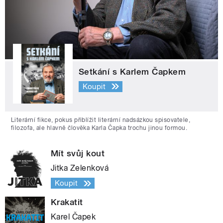
Setkání s Karlem Čapkem
Koupit
Literární fikce, pokus přiblížit literární nadsázkou spisovatele,
filozofa, ale hlavně člověka Karla Čapka trochu jinou formou.
Mít svůj kout
Jitka Zelenková
Koupit
Krakatit
Karel Čapek