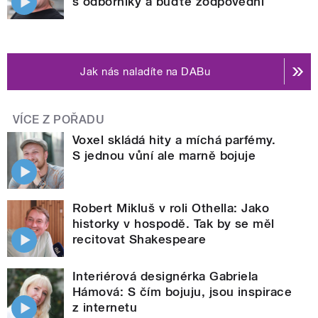
s odborníky a buďte zodpovědní
Jak nás naladíte na DABu
VÍCE Z POŘADU
Voxel skládá hity a míchá parfémy.
S jednou vůní ale marně bojuje
Robert Mikluš v roli Othella: Jako
historky v hospodě. Tak by se měl
recitovat Shakespeare
Interiérová designérka Gabriela
Hámová: S čím bojuju, jsou inspirace
z internetu