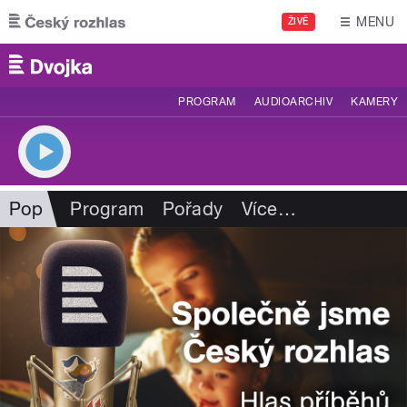
Přejít k hlavnímu obsahu
MENU
ŽIVĚ
PROGRAM
AUDIOARCHIV
KAMERY
Pop
Program
Pořady
Více
…