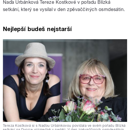
Naďa Urbánková Tereze Kostkové v pořadu Blízká
setkání, který se vysílal v den zpěvaččiných osmdesátin.
Nejlepší budeš nejstarší
Tereza Kostková si s Naďou Urbánkovou povídala ve svém pořadu Blízká
setkání na Dvojce výjimečně v neděli. V den zpěvaččiných osmdesátnin