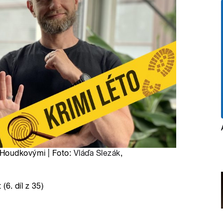
Houdkovými | Foto:
Vláďa Slezák
,
6. díl z 35)