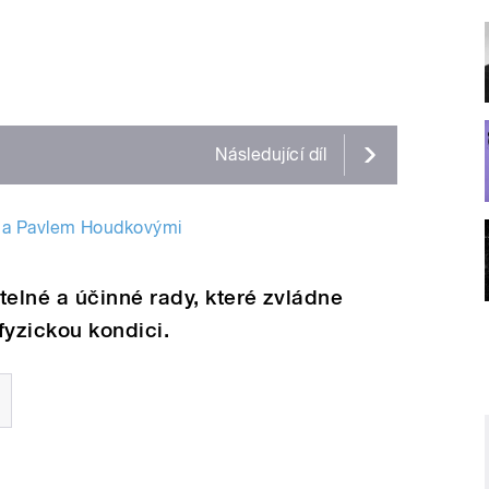
Následující
díl
 a Pavlem Houdkovými
elné a účinné rady, které zvládne
fyzickou kondici.