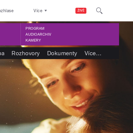
ozhlase
Více
ŽIVĚ
PROGRAM
AUDIOARCHIV
KAMERY
ba
Rozhovory
Dokumenty
Více
…