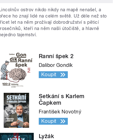
Lincolnův ostrov nikdo nikdy na mapě nenašel, a
přece ho znají lidé na celém světě. Už déle než sto
třicet let na něm prožívají dobrodružství s pěticí
trosečníků, kteří na něm našli útočiště, a hlavně
nejedno tajemství.
Ranní špek 2
Dalibor Gondík
Koupit
Setkání s Karlem
Čapkem
František Novotný
Koupit
Lyžák