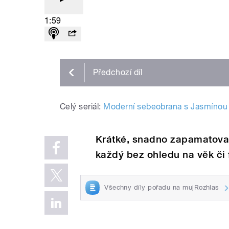
1:59
Předchozí
díl
Celý seriál:
Moderní sebeobrana s Jasmínou
Krátké, snadno zapamatovat
každý bez ohledu na věk či 
Všechny díly pořadu na mujRozhlas