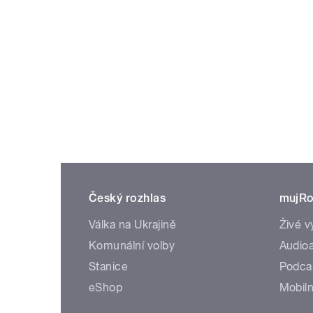
Český rozhlas
mujRo
Válka na Ukrajině
Živé v
Komunální volby
Audioa
Stanice
Podca
eShop
Mobiln