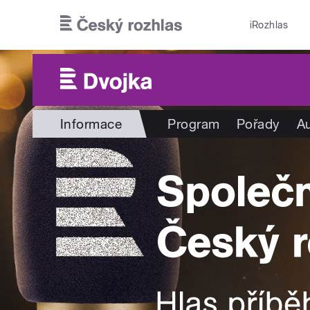
Přejít k hlavnímu obsahu
iRozhlas
Informace
Program
Pořady
Au