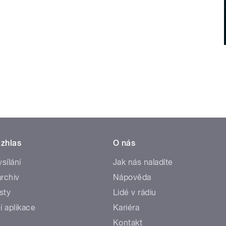
zhlas
O nás
ysílání
Jak nás naladíte
rchiv
Nápověda
sty
Lidé v rádiu
í aplikace
Kariéra
Kontakt