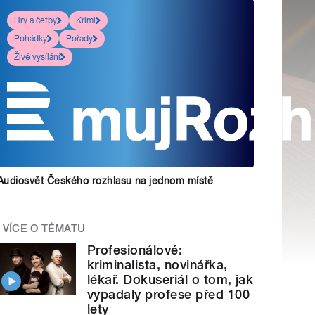
Hry a četby
Krimi
Pohádky
Pořady
Živé vysílání
Audiosvět Českého rozhlasu na jednom místě
VÍCE O TÉMATU
Profesionálové:
kriminalista, novinářka,
lékař. Dokuseriál o tom, jak
vypadaly profese před 100
lety