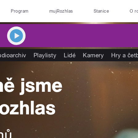
Program
mujRozhlas
Stanice
O r
dioarchiv
Playlisty
Lidé
Kamery
Hry a čet