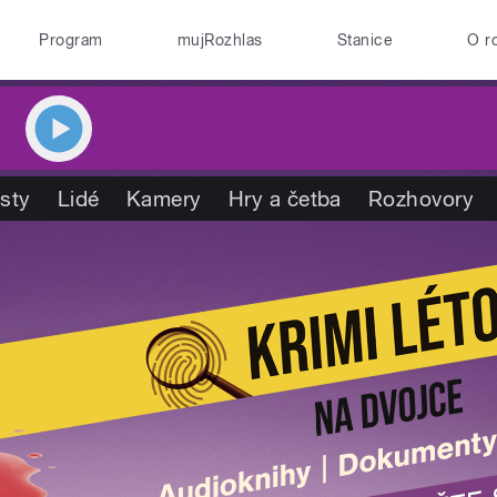
Program
mujRozhlas
Stanice
O r
isty
Lidé
Kamery
Hry a četba
Rozhovory