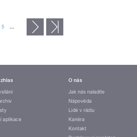
5
…
následující ›
poslední »
zhlas
O nás
ysílání
Jak nás naladíte
rchiv
Nápověda
sty
Lidé v rádiu
í aplikace
Kariéra
Kontakt