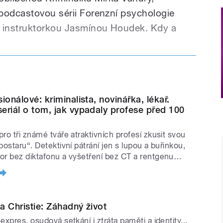
podcastovou sérii Forenzní psychologie
 instruktorkou Jasmínou Houdek. Kdy a
každý den po 22:00
 13:00 a neděle 20:00
sobota 20:30
ionálové: kriminalista, novinářka, lékař.
eriál o tom, jak vypadaly profese před 100
dělí až čtvrtek od 15:20 v pořadu
pro tři známé tváře atraktivních profesí zkusit svou
u od 30. června (
hrálo se o víkendové
postaru“. Detektivní pátrání jen s lupou a buřinkou,
polopenzí v ASTORIA Hotel & Medical
or bez diktafonu a vyšetření bez CT a rentgenu…
vých Varů.
Pravidla soutěže a více
❯❯
)
a Christie: Záhadný život
račování
expres, osudová setkání i ztráta paměti a identity...