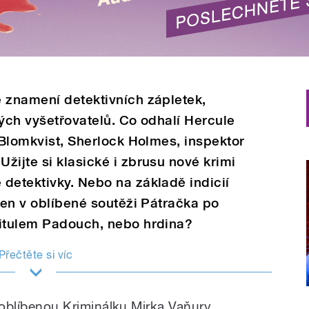
 znamení detektivních zápletek,
ných vyšetřovatelů. Co odhalí Hercule
e Blomkvist, Sherlock Holmes, inspektor
žijte si klasické i zbrusu nové krimi
detektivky. Nebo na základě indicií
ýden v oblíbené soutěži Pátračka po
titulem Padouch, nebo hrdina?
Přečtěte si víc
i oblíbenou Kriminálku Mirka Vaňury,