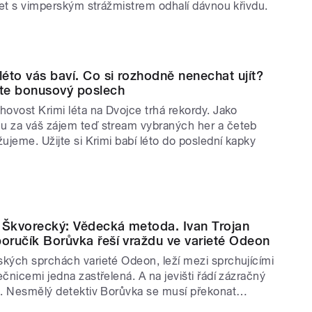
třet s vimperským strážmistrem odhalí dávnou křivdu.
mství obrazárny
 smrti
ré srdce kasaře Berga
Maigret a případ Nahour
 léto vás baví. Co si rozhodně nenechat ujít?
jte bonusový poslech
: Rozbitý džbán
hovost Krimi léta na Dvojce trhá rekordy. Jako
ý iris
 za váš zájem teď stream vybraných her a četeb
Svěřte případ Bílé růži
žujeme. Užijte si Krimi babí léto do poslední kapky
ryba
řípad mlčících svědků
Třetí oběť osudu
růtrž
 Škvorecký: Vědecká metoda. Ivan Trojan
poručík Borůvka řeší vraždu ve varieté Odeon
nan Doyle: Pes baskervillský
kých sprchách varieté Odeon, leží mezi sprchujícími
n všechno ví
ečnicemi jedna zastřelená. A na jevišti řádí zázračný
 Vědecká metoda
c. Nesmělý detektiv Borůvka se musí překonat…