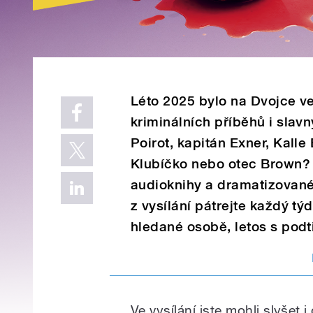
Léto 2025 bylo na Dvojce ve
kriminálních příběhů i slav
Poirot, kapitán Exner, Kall
Klubíčko nebo otec Brown? U
audioknihy a dramatizované 
z vysílání pátrejte každý t
hledané osobě, letos s pod
Ve vysílání jste mohli slyšet 