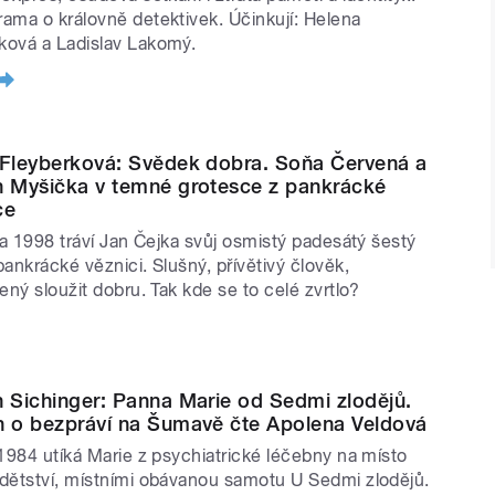
ama o královně detektivek. Účinkují: Helena
 Denár v dívčí dlani
PREMIÉRA
ová a Ladislav Lakomý.
: Terapeutka
a: Před potopou
ke: Jak neuloupit smaragd
PREMIÉRA
 Fleyberková: Svědek dobra. Soňa Červená a
cký a Jan Zábrana: Vraždy pro štěstí
n Myšička v temné grotesce z pankrácké
ton: Z detektivních příběhů otce Browna
ce
nger: Panna Marie od Sedmi
jna 1998 tráví Jan Čejka svůj osmistý padesátý šestý
pankrácké věznici. Slušný, přívětivý člověk,
ený sloužit dobru. Tak kde se to celé zvrtlo?
her
á: Ignis fatuus PREMIÉRA
n Sichinger: Panna Marie od Sedmi zlodějů.
ední představení v L.
h o bezpráví na Šumavě čte Apolena Veldová
lorda Arthura Savilla
 1984 utíká Marie z psychiatrické léčebny na místo
chlink: Spravedlnost podle Selba
dětství, místními obávanou samotu U Sedmi zlodějů.