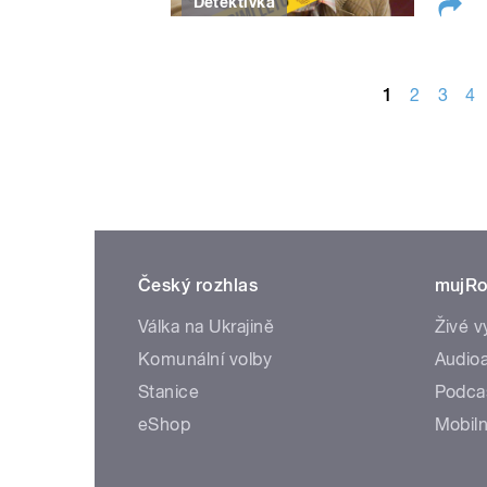
Detektivka
STRÁNKY
1
2
3
4
Český rozhlas
mujRo
Válka na Ukrajině
Živé v
Komunální volby
Audioa
Stanice
Podca
eShop
Mobiln