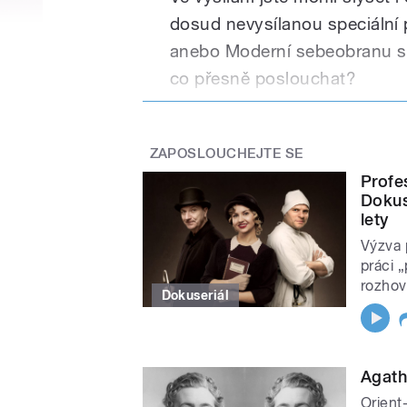
dosud nevysílanou speciální 
anebo Moderní sebeobranu s
co přesně poslouchat?
Četba na pokračování – 
Rozhlasová hra – sobota
ZAPOSLOUCHEJTE SE
Forenzní psychologie – 
Profes
Dokus
Moderní sebeobrana – pon
lety
Česko jako na dlani
Výzva 
Soutěž Pátračka – v týdn
práci „
pobyty
pro dvě osoby s 
rozhov
Dokuseriál
Spa v samém srdci Karlo
informací najdete zde 
Agath
Konkrétní tituly četby na pok
Orient-