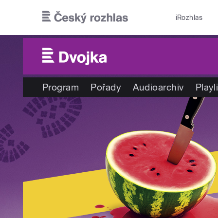
Přejít k hlavnímu obsahu
iRozhlas
Program
Pořady
Audioarchiv
Playl