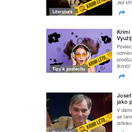
Její s
19. 7. Emil Vachek: Taje
Literatura
20. 7. Josef Mareš: Okno
26. 7. Miroslav Vlk: Dob
27.7. Georges Simenon: 
Krimi
Využi
2. 8. Heinrich von Kleist
Poslec
3. 8. Agatha Christie: Žlut
odměnu
9. 8. Astrid Lindgrenová: 
prodlu
(krve)!
10. 8. Petr Pýcha: Malá 
Tipy k poslechu
10. 8. V. P. Borovička: P
16. 8. G. K. Chesterton: 
17. 8. Martin Františák: P
Josef
jako 
23. 8. a 30. 8. Arthur Co
V dáms
24. 8. Eduard Fiker: Cor
se tan
31. 8. Josef Škvorecký:
střele