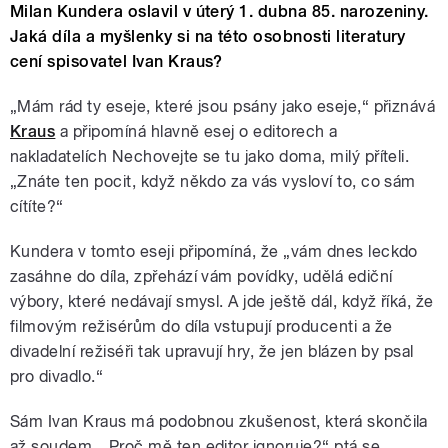
Milan Kundera oslavil v úterý 1. dubna 85. narozeniny.
Jaká díla a myšlenky si na této osobnosti literatury
cení spisovatel Ivan Kraus?
„Mám rád ty eseje, které jsou psány jako eseje,“ přiznává
Kraus
a připomíná hlavně esej o editorech a
nakladatelích Nechovejte se tu jako doma, milý příteli.
„Znáte ten pocit, když někdo za vás vysloví to, co sám
cítíte?“
Kundera v tomto eseji připomíná, že „vám dnes leckdo
zasáhne do díla, zpřehází vám povídky, udělá ediční
výbory, které nedávají smysl. A jde ještě dál, když říká, že
filmovým režisérům do díla vstupují producenti a že
divadelní režiséři tak upravují hry, že jen blázen by psal
pro divadlo.“
Sám Ivan Kraus má podobnou zkušenost, která skončila
až soudem. „Proč mě ten editor ignoruje?“ ptá se.