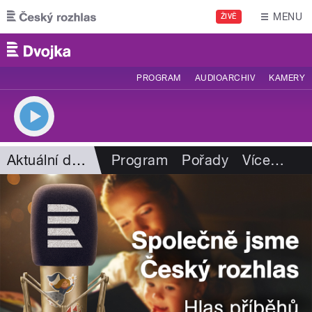
Přejít k hlavnímu obsahu
MENU
ŽIVĚ
PROGRAM
AUDIOARCHIV
KAMERY
Aktuální dění
Program
Pořady
Více
…