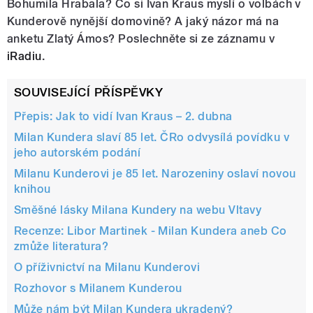
Bohumila Hrabala? Co si Ivan Kraus myslí o volbách v
Kunderově nynější domovině? A jaký názor má na
anketu Zlatý Ámos? Poslechněte si ze záznamu v
iRadiu
.
SOUVISEJÍCÍ PŘÍSPĚVKY
Přepis: Jak to vidí Ivan Kraus – 2. dubna
Milan Kundera slaví 85 let. ČRo odvysílá povídku v
jeho autorském podání
Milanu Kunderovi je 85 let. Narozeniny oslaví novou
knihou
Směšné lásky Milana Kundery na webu Vltavy
Recenze: Libor Martinek - Milan Kundera aneb Co
zmůže literatura?
O příživnictví na Milanu Kunderovi
Rozhovor s Milanem Kunderou
Může nám být Milan Kundera ukradený?