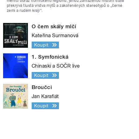
měnící obraz hornického regionu, jehož zahlazenou historii stále
překrývá tlustá vrstva mýtů a zakořeněných stereotypů o „černé
zemi a rudém kraji“.
O čem skály mlčí
Kateřina Surmanová
Koupit
1. Symfonická
Chinaski a SOČR live
Koupit
Broučci
Jan Karafiát
Koupit