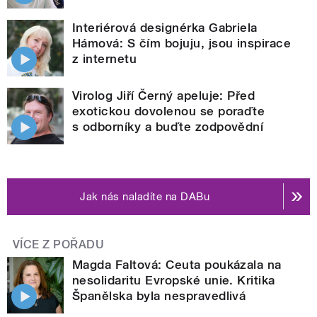
Interiérová designérka Gabriela
Hámová: S čím bojuju, jsou inspirace
z internetu
Virolog Jiří Černý apeluje: Před
exotickou dovolenou se poraďte
s odborníky a buďte zodpovědní
Jak nás naladíte na DABu
VÍCE Z POŘADU
Magda Faltová: Ceuta poukázala na
nesolidaritu Evropské unie. Kritika
Španělska byla nespravedlivá