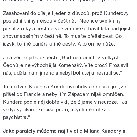
Zasahování do díla je i jeden z důvodů, proč Kunderovy
poslední knihy nejsou v češtině: „Nechce své knihy
pustit z ruky a nechce ve svém věku trávit léta nad jejich
znovunapsáním v češtině. To musíte přešaltovat. Co
jazyk, to jiné bariéry a jiné cesty. A to on nemůže.“
Jiná věc je jeho úspěch. „Buďme ironičtí: z velkých
Čechů je nejvýhodnější Komenský. Víte proč? Proslavil
nás, udělal nám jméno a nebyl bohatej a nevrátil se.“
To, co Ivan Kraus na Kunderovi obdivuje nejvíc, je, „že
přišel do Francie a nebyl tím Západem nijak omráčen.“
Kundera podle něj dobře vidí, že žijeme v neuróze. „Já
vždycky říkám, že píšu proto, abych ušetřil za
psychiatra.“
Jaké paralely můžeme najít v díle Milana Kundery a