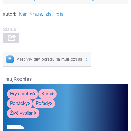
autoři:
Ivan Kraus
,
zis
,
rota
Všechny díly pořadu na mujRozhlas
mujRozhlas
Hry a četby
Krimi
Pohádky
Pořady
Živé vysílání