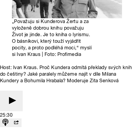
„Považuju si Kunderova Žertu a za
vyloženě dobrou knihu považuju
Život je jinde. Je to kniha o lyrismu.
O básníkovi, který touží vyjádřit
pocity, a proto podléhá moci,“ myslí
si Ivan Kraus | Foto: Profimedia
Host: Ivan Kraus. Proč Kundera odmítá překlady svých knih
do češtiny? Jaké paralely můžeme najít v díle Milana
Kundery a Bohumila Hrabala? Moderuje Zita Senková
25:30