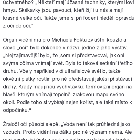
úchvatného? „Někteří mají úžasné techniky, kterými loví
hmyz. Skákavky jsou pavouci, kteří žijí i u nás a mají
krásné velké oči. Takže jsme si při focení hleděli opravdu
z očí do očí.“
Orgán vidění má pro Michaela Fokta zvláštní kouzlo a
slovo „oči“ bylo dokonce v názvu jedné z jeho výstav.
„Nejzajímavější bylo, že jsem si představoval, jak oni
svýma očima vnímají svět. Byla to taková setkání třetího
druhu. Včely například vidí ultrafialové světlo, takže
okvětní plátky rostlin pro ně představují jakési přistávací
dráhy. Krajty mají jinou vychytávku: termovizní orgán na
hlavě, kterým vnímají tepelně-zrakovou mapu svého
okolí. Podle toho si vybírají nejen kořist, ale také místo k
odpočinku.“
Žraločí oči působí slepě. „Voda není tak průhledná jako
vzduch. Proto vidění na dálku pro ně význam nemá. Ale
mají vynikající čich a ucítí na velkou vzdálenost i kapku