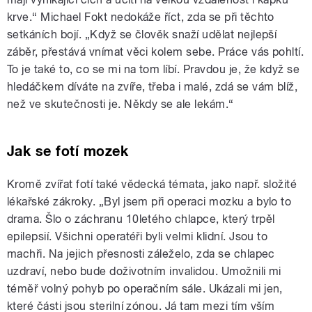
krve.“ Michael Fokt nedokáže říct, zda se při těchto
setkáních bojí. „Když se člověk snaží udělat nejlepší
záběr, přestává vnímat věci kolem sebe. Práce vás pohltí.
To je také to, co se mi na tom líbí. Pravdou je, že když se
hledáčkem díváte na zvíře, třeba i malé, zdá se vám blíž,
než ve skutečnosti je. Někdy se ale lekám.“
Jak se fotí mozek
Kromě zvířat fotí také vědecká témata, jako např. složité
lékařské zákroky. „Byl jsem při operaci mozku a bylo to
drama. Šlo o záchranu 10letého chlapce, který trpěl
epilepsií. Všichni operatéři byli velmi klidní. Jsou to
machři. Na jejich přesnosti záleželo, zda se chlapec
uzdraví, nebo bude doživotním invalidou. Umožnili mi
téměř volný pohyb po operačním sále. Ukázali mi jen,
které části jsou sterilní zónou. Já tam mezi tím vším