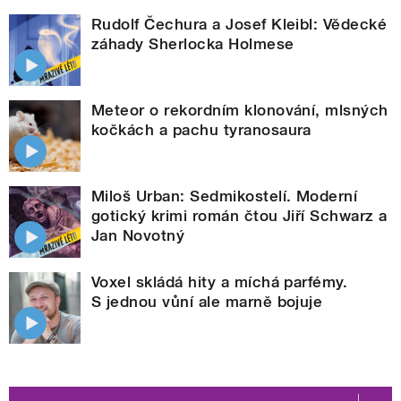
Rudolf Čechura a Josef Kleibl: Vědecké
záhady Sherlocka Holmese
Meteor o rekordním klonování, mlsných
kočkách a pachu tyranosaura
Miloš Urban: Sedmikostelí. Moderní
gotický krimi román čtou Jiří Schwarz a
Jan Novotný
Voxel skládá hity a míchá parfémy.
S jednou vůní ale marně bojuje