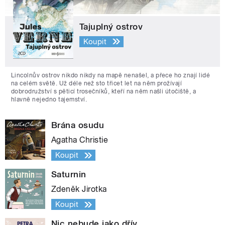
Tajuplný ostrov
Koupit
Lincolnův ostrov nikdo nikdy na mapě nenašel, a přece ho znají lidé
na celém světě. Už déle než sto třicet let na něm prožívají
dobrodružství s pěticí trosečníků, kteří na něm našli útočiště, a
hlavně nejedno tajemství.
Brána osudu
Agatha Christie
Koupit
Saturnin
Zdeněk Jirotka
Koupit
Nic nebude jako dřív