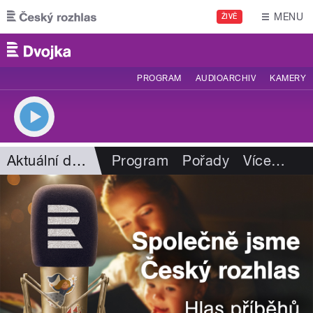
Přejít k hlavnímu obsahu
MENU
ŽIVĚ
PROGRAM
AUDIOARCHIV
KAMERY
Aktuální dění
Program
Pořady
Více
…