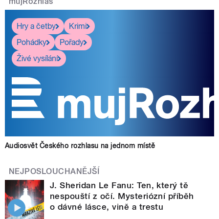
mujRozhlas
Hry a četby
Krimi
Pohádky
Pořady
Živé vysílání
Audiosvět Českého rozhlasu na jednom místě
NEJPOSLOUCHANĚJŠÍ
J. Sheridan Le Fanu: Ten, který tě
nespouští z očí. Mysteriózní příběh
o dávné lásce, vině a trestu