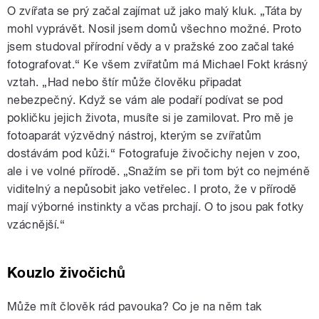
O zvířata se prý začal zajímat už jako malý kluk. „Táta by
mohl vyprávět. Nosil jsem domů všechno možné. Proto
jsem studoval přírodní vědy a v pražské zoo začal také
fotografovat.“ Ke všem zvířatům má Michael Fokt krásný
vztah. „Had nebo štír může člověku připadat
nebezpečný. Když se vám ale podaří podívat se pod
pokličku jejich života, musíte si je zamilovat. Pro mě je
fotoaparát výzvědný nástroj, kterým se zvířatům
dostávám pod kůži.“ Fotografuje živočichy nejen v zoo,
ale i ve volné přírodě. „Snažím se při tom být co nejméně
viditelný a nepůsobit jako vetřelec. I proto, že v přírodě
mají výborné instinkty a včas prchají. O to jsou pak fotky
vzácnější.“
Kouzlo živočichů
Může mít člověk rád pavouka? Co je na něm tak