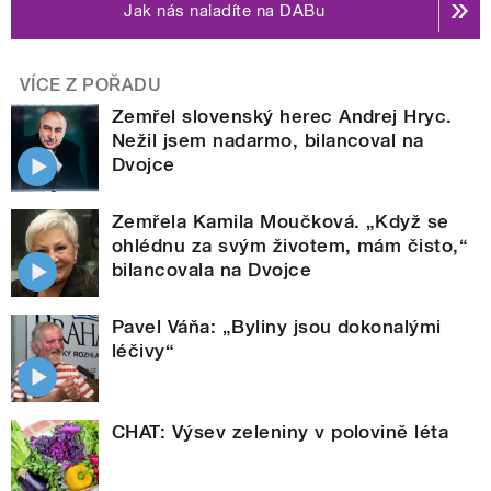
Jak nás naladíte na DABu
VÍCE Z POŘADU
Zemřel slovenský herec Andrej Hryc.
Nežil jsem nadarmo, bilancoval na
Dvojce
Zemřela Kamila Moučková. „Když se
ohlédnu za svým životem, mám čisto,“
bilancovala na Dvojce
Pavel Váňa: „Byliny jsou dokonalými
léčivy“
CHAT: Výsev zeleniny v polovině léta