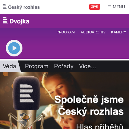
Přejít k hlavnímu obsahu
MENU
ŽIVĚ
PROGRAM
AUDIOARCHIV
KAMERY
Věda
Program
Pořady
Více
…