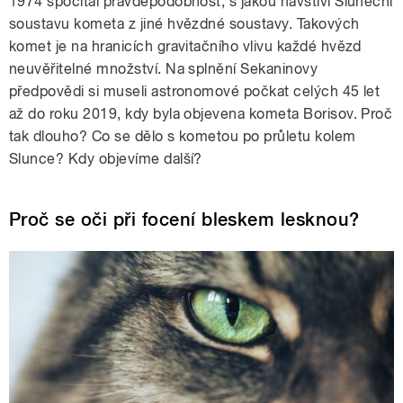
1974 spočítal pravděpodobnost, s jakou navštíví Sluneční
soustavu kometa z jiné hvězdné soustavy. Takových
komet je na hranicích gravitačního vlivu každé hvězd
neuvěřitelné množství. Na splnění Sekaninovy
předpovědi si museli astronomové počkat celých 45 let
až do roku 2019, kdy byla objevena kometa Borisov. Proč
tak dlouho? Co se dělo s kometou po průletu kolem
Slunce? Kdy objevíme další?
Proč se oči při focení bleskem lesknou?