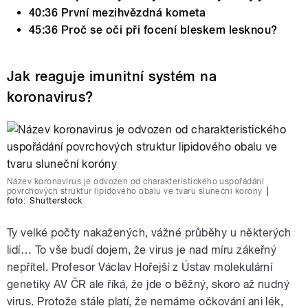
40:36 První mezihvězdná kometa
45:36 Proč se oči při focení bleskem lesknou?
Jak reaguje imunitní systém na
koronavirus?
Název koronavirus je odvozen od charakteristického uspořádání
povrchových struktur lipidového obalu ve tvaru sluneční koróny
|
foto:
Shutterstock
Ty velké počty nakažených, vážné průběhy u některých
lidí… To vše budí dojem, že virus je nad míru zákeřný
nepřítel. Profesor Václav Hořejší z Ústav molekulární
genetiky AV ČR ale říká, že jde o běžný, skoro až nudný
virus. Protože stále platí, že nemáme očkování ani lék,