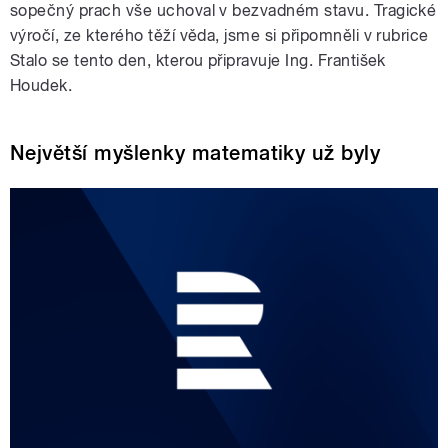
sopečný prach vše uchoval v bezvadném stavu. Tragické
výročí, ze kterého těží věda, jsme si připomněli v rubrice
Stalo se tento den, kterou připravuje Ing. František
Houdek.
Největší myšlenky matematiky už byly