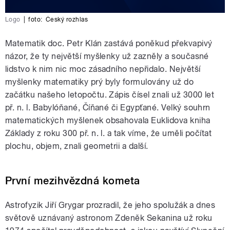
Logo
|
foto:
Český rozhlas
Matematik doc. Petr Klán zastává poněkud překvapivý
názor, že ty největší myšlenky už zazněly a současné
lidstvo k nim nic moc zásadního nepřidalo. Největší
myšlenky matematiky prý byly formulovány už do
začátku našeho letopočtu. Zápis čísel znali už 3000 let
př. n. l. Babylóňané, Číňané či Egypťané. Velký souhrn
matematických myšlenek obsahovala Euklidova kniha
Základy z roku 300 př. n. l. a tak víme, že uměli počítat
plochu, objem, znali geometrii a další.
První mezihvězdná kometa
Astrofyzik Jiří Grygar prozradil, že jeho spolužák a dnes
světově uznávaný astronom Zdeněk Sekanina už roku