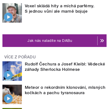
Voxel skládá hity a míchá parfémy.
S jednou vůní ale marně bojuje
Jak nás naladíte na DABu
VÍCE Z POŘADU
Rudolf Čechura a Josef Kleibl: Vědecké
záhady Sherlocka Holmese
Meteor o rekordním klonování, mlsných
kočkách a pachu tyranosaura