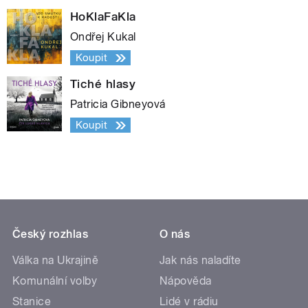
HoKlaFaKla
Ondřej Kukal
Koupit
Tiché hlasy
Patricia Gibneyová
Koupit
Český rozhlas
O nás
Válka na Ukrajině
Jak nás naladíte
Komunální volby
Nápověda
Stanice
Lidé v rádiu