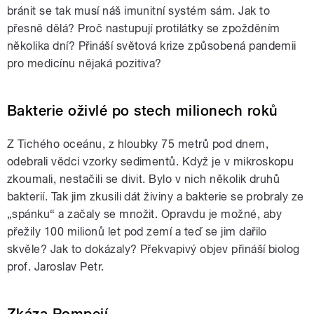
bránit se tak musí náš imunitní systém sám. Jak to
přesně dělá? Proč nastupují protilátky se zpožděním
několika dní? Přináší světová krize způsobená pandemii
pro medicínu nějaká pozitiva?
Bakterie oživlé po stech milionech roků
Z Tichého oceánu, z hloubky 75 metrů pod dnem,
odebrali vědci vzorky sedimentů. Když je v mikroskopu
zkoumali, nestačili se divit. Bylo v nich několik druhů
bakterií. Tak jim zkusili dát živiny a bakterie se probraly ze
„spánku“ a začaly se množit. Opravdu je možné, aby
přežily 100 milionů let pod zemí a teď se jim dařilo
skvěle? Jak to dokázaly? Překvapivý objev přináší biolog
prof. Jaroslav Petr.