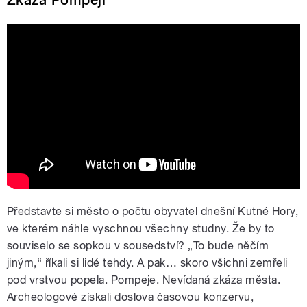
Zkáza Pompejí
Představte si město o počtu obyvatel dnešní Kutné Hory,
ve kterém náhle vyschnou všechny studny. Že by to
souviselo se sopkou v sousedství? „To bude něčím
jiným,“ říkali si lidé tehdy. A pak… skoro všichni zemřeli
pod vrstvou popela. Pompeje. Nevídaná zkáza města.
Archeologové získali doslova časovou konzervu,