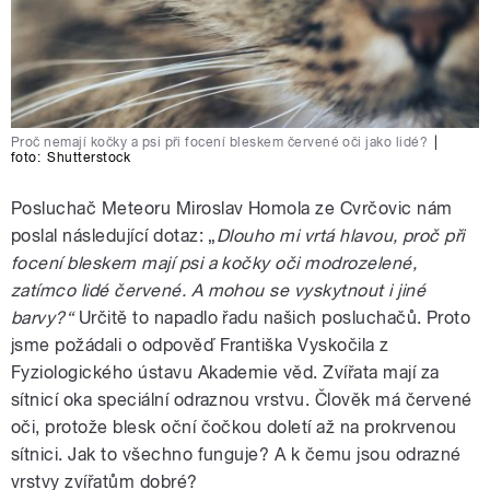
Proč nemají kočky a psi při focení bleskem červené oči jako lidé?
|
foto:
Shutterstock
Posluchač Meteoru Miroslav Homola ze Cvrčovic nám
poslal následující dotaz: „
Dlouho mi vrtá hlavou, proč při
focení bleskem mají psi a kočky oči modrozelené,
zatímco lidé červené. A mohou se vyskytnout i jiné
barvy?“
Určitě to napadlo řadu našich posluchačů. Proto
jsme požádali o odpověď Františka Vyskočila z
Fyziologického ústavu Akademie věd. Zvířata mají za
sítnicí oka speciální odraznou vrstvu. Člověk má červené
oči, protože blesk oční čočkou doletí až na prokrvenou
sítnici. Jak to všechno funguje? A k čemu jsou odrazné
vrstvy zvířatům dobré?