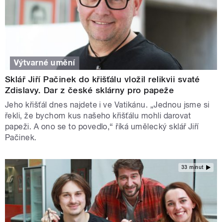
Výtvarné umění
Sklář Jiří Pačinek do křišťálu vložil relikvii svaté
Zdislavy. Dar z české sklárny pro papeže
Jeho křišťál dnes najdete i ve Vatikánu. „Jednou jsme si
řekli, že bychom kus našeho křišťálu mohli darovat
papeži. A ono se to povedlo,“ říká umělecký sklář Jiří
Pačinek.
33 minut