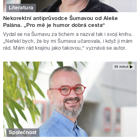
Literatura
Nekorektní antiprůvodce Šumavou od Aleše
Palána. „Pro mě je humor dobrá cesta“
Vydal se na Šumavu za tichem a nazval tak i svoji knihu.
„Neřekl bych, že by mi Šumava učarovala, i když ji mám
rád. Mám rád krajinu jako takovou,“ vyznává se autor.
34 minut
Společnost