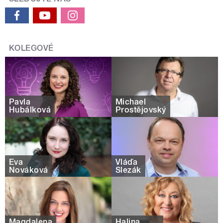
KOLEGOVÉ
Pavla
Michael
Hubálková
Prostějovský
Eva
Vláďa
Nováková
Slezák
Magdalena
Halina