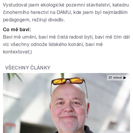
Vystudoval jsem ekologické pozemní stavitelství, katedru
činoherního herectví na DAMU, kde jsem byl nejmladším
pedagogem, režíruji divadlo.
Co mě baví:
Baví mě umění, baví mě čistá radost bytí, baví mě čím dál
víc všechny odnože lidského konání, baví mě
kontextovat;)
VŠECHNY ČLÁNKY
37 minut