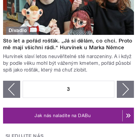
Divadlo
Sto let a pořád rošťák. „Já si dělám, co chci. Proto
mě mají všichni rádi.“ Hurvínek u Marka Němce
Hurvínek slaví letos neuvěřitelné sté narozeniny. A i když
by podle věku mohl být váženým kmetem, pořád působí
spíš jako rošťák, který má chuť zlobit.
STRÁNKY
3
n
zí
Jak nás naladíte na DABu
SLEDUJTE NÁS