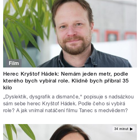
Film
Herec Kryštof Hádek: Nemám jeden metr, podle
kterého bych vybíral role. Klidně bych přibral 35
kilo
„Dyslektik, dysgrafik a dismanče,“ popisuje s nadsázkou
sám sebe herec Kryštof Hádek. Podle čeho si vybírá
role? A jak vnímal natáčení filmu Tanec s medvědem?
34 minut