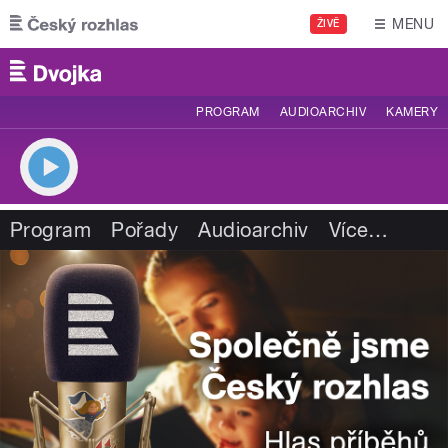
Přejít k hlavnímu obsahu
MENU
ŽIVĚ
PROGRAM
AUDIOARCHIV
KAMERY
Program
Pořady
Audioarchiv
Více
…