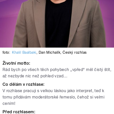
foto:
Khalil Baalbaki
,
Dan Michalík
,
Český rozhlas
Životní motto:
Rád bych po všech těch pohybech „vpřed“ měl čistý štít,
až nezbyde nic než pohled vzad…
Co dělám v rozhlase:
V rozhlase pracuji s velkou láskou jako interpret, teď k
tomu přidávám moderátorské řemeslo, čehož si velmi
cením!
Před rozhlasem: