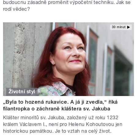
budoucnu zásadně proměnit výpočetní techniku. Jak se
rodí vědec?
30 minut
Životní styl
„Byla to hozená rukavice. A já ji zvedla,“ říká
filantropka o záchraně kláštera sv. Jakuba
Klášter minoritů sv. Jakuba, založený už roku 1232
králem Václavem I., není pro Helenu Kohoutovou jen
historickou památkou. Je to vztah na celý život.