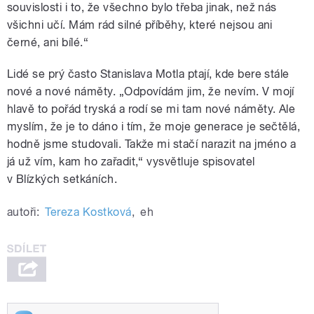
souvislosti i to, že všechno bylo třeba jinak, než nás
všichni učí. Mám rád silné příběhy, které nejsou ani
černé, ani bílé.“
Lidé se prý často Stanislava Motla ptají, kde bere stále
nové a nové náměty. „Odpovídám jim, že nevím. V mojí
hlavě to pořád tryská a rodí se mi tam nové náměty. Ale
myslím, že je to dáno i tím, že moje generace je sečtělá,
hodně jsme studovali. Takže mi stačí narazit na jméno a
já už vím, kam ho zařadit,“ vysvětluje spisovatel
v Blízkých setkáních.
autoři:
Tereza Kostková
,
eh