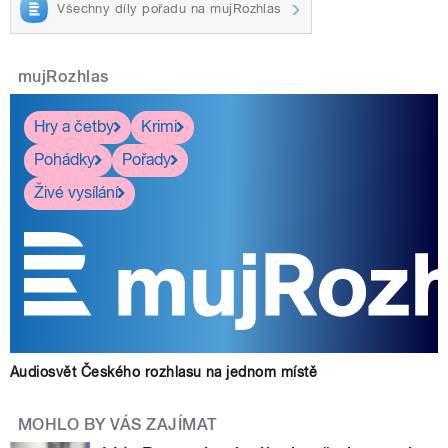
Všechny díly pořadu na mujRozhlas
mujRozhlas
Hry a četby
Krimi
Pohádky
Pořady
Živé vysílání
Audiosvět Českého rozhlasu na jednom místě
MOHLO BY VÁS ZAJÍMAT