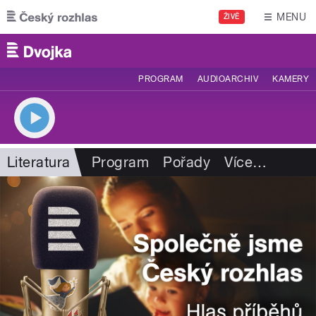
Přejít k hlavnímu obsahu
MENU
ŽIVĚ
PROGRAM
AUDIOARCHIV
KAMERY
Literatura
Program
Pořady
Více
…