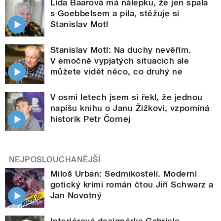
Lída Baarová má nálepku, že jen spala
s Goebbelsem a pila, stěžuje si
Stanislav Motl
Stanislav Motl: Na duchy nevěřím.
V emočně vypjatých situacích ale
můžete vidět něco, co druhý ne
V osmi letech jsem si řekl, že jednou
napíšu knihu o Janu Žižkovi, vzpomíná
historik Petr Čornej
NEJPOSLOUCHANĚJŠÍ
Miloš Urban: Sedmikostelí. Moderní
gotický krimi román čtou Jiří Schwarz a
Jan Novotný
Interiérová designérka Gabriela