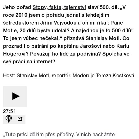
Jeho pořad
Stopy, fakta, tajemství
slaví 500. díl. „V
roce 2010 jsem o pořadu jednal s tehdejším
šéfredaktorem Jiřím Vejvodou a on mi říkal: Pane
Motle, 20 dílů byste udělal? A najednou je to 500 dílů!
To jsem vůbec nečekal,“ přiznává Stanislav Motl. Co
prozradil o pátrání po kapitánu Jarošovi nebo Karlu
Högerovi? Považují ho lidé za podivína? Spoléhá ve
své práci na internet?
Host: Stanislav Motl, reportér. Moderuje Tereza Kostková
27:51
„Tuto práci dělám přes příběhy. V nich nacházíte