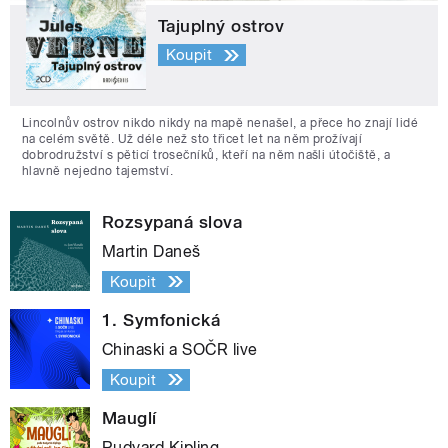
Tajuplný ostrov
Koupit
Lincolnův ostrov nikdo nikdy na mapě nenašel, a přece ho znají lidé
na celém světě. Už déle než sto třicet let na něm prožívají
dobrodružství s pěticí trosečníků, kteří na něm našli útočiště, a
hlavně nejedno tajemství.
Rozsypaná slova
Martin Daneš
Koupit
1. Symfonická
Chinaski a SOČR live
Koupit
Mauglí
Rudyard Kipling