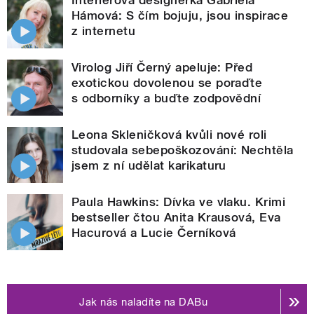
Hámová: S čím bojuju, jsou inspirace
z internetu
Virolog Jiří Černý apeluje: Před
exotickou dovolenou se poraďte
s odborníky a buďte zodpovědní
Leona Skleničková kvůli nové roli
studovala sebepoškozování: Nechtěla
jsem z ní udělat karikaturu
Paula Hawkins: Dívka ve vlaku. Krimi
bestseller čtou Anita Krausová, Eva
Hacurová a Lucie Černíková
Jak nás naladíte na DABu