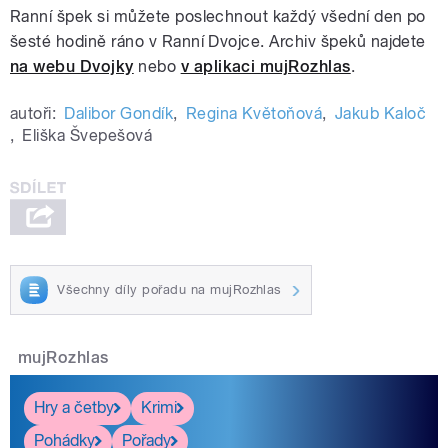
Ranní špek si můžete poslechnout každý všední den po
šesté hodině ráno v Ranní Dvojce. Archiv špeků najdete
na webu Dvojky
nebo
v aplikaci mujRozhlas
.
autoři:
Dalibor Gondík
,
Regina Květoňová
,
Jakub Kaloč
,
Eliška Švepešová
Všechny díly pořadu na mujRozhlas
mujRozhlas
Hry a četby
Krimi
Pohádky
Pořady