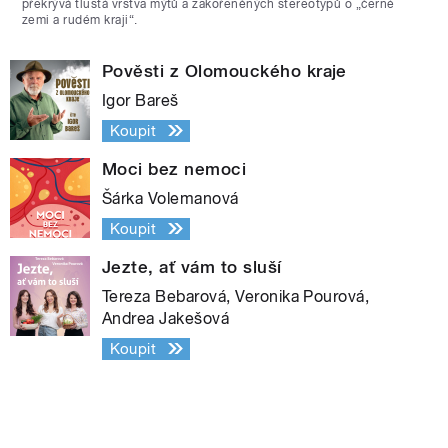
překrývá tlustá vrstva mýtů a zakořeněných stereotypů o „černé
zemi a rudém kraji“.
Pověsti z Olomouckého kraje
Igor Bareš
Koupit
Moci bez nemoci
Šárka Volemanová
Koupit
Jezte, ať vám to sluší
Tereza Bebarová, Veronika Pourová,
Andrea Jakešová
Koupit