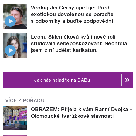
Virolog Jiří Černý apeluje: Před
exotickou dovolenou se poraďte
s odborníky a buďte zodpovědní
Leona Skleničková kvůli nové roli
studovala sebepoškozování: Nechtěla
jsem z ní udělat karikaturu
Jak nás naladíte na DABu
VÍCE Z POŘADU
OBRAZEM: Přijela k vám Ranní Dvojka –
Olomoucké tvarůžkové slavnosti