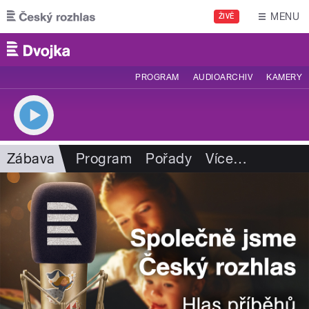
Přejít k hlavnímu obsahu
MENU
ŽIVĚ
PROGRAM
AUDIOARCHIV
KAMERY
Zábava
Program
Pořady
Více
…