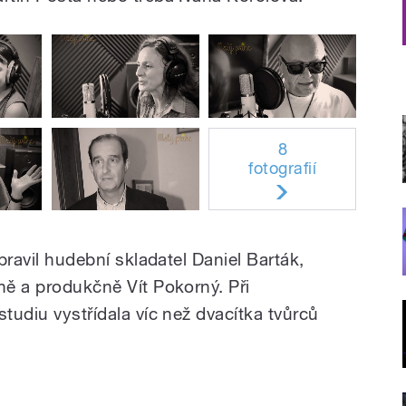
8
fotografií
ipravil hudební skladatel Daniel Barták,
ně a produkčně Vít Pokorný. Při
studiu vystřídala víc než dvacítka tvůrců