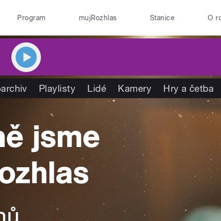
Program
mujRozhlas
Stanice
O r
archiv
Playlisty
Lidé
Kamery
Hry a četba