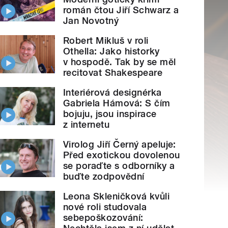
román čtou Jiří Schwarz a
Jan Novotný
Robert Mikluš v roli
Othella: Jako historky
v hospodě. Tak by se měl
recitovat Shakespeare
Interiérová designérka
Gabriela Hámová: S čím
bojuju, jsou inspirace
z internetu
Virolog Jiří Černý apeluje:
Před exotickou dovolenou
se poraďte s odborníky a
buďte zodpovědní
Leona Skleničková kvůli
nové roli studovala
sebepoškozování: