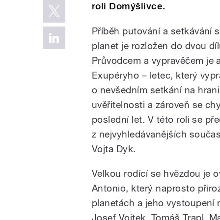
roli Domýšlivce.
Příběh putování a setkávání s
planet je rozložen do dvou díl
Průvodcem a vypravěčem je a
Exupéryho – letec, který vypr
o nevšedním setkání na hrani
uvěřitelnosti a zároveň se ch
poslední let. V této roli se př
z nejvyhledávanějších souč
Vojta Dyk.
Velkou rodící se hvězdou je 
Antonio, který naprosto přiro
planetách a jeho vystoupení ne
Josef Vojtek, Tomáš Trapl, M