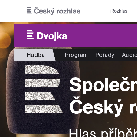
Přejít k hlavnímu obsahu
iRozhlas
Hudba
Program
Pořady
Audio