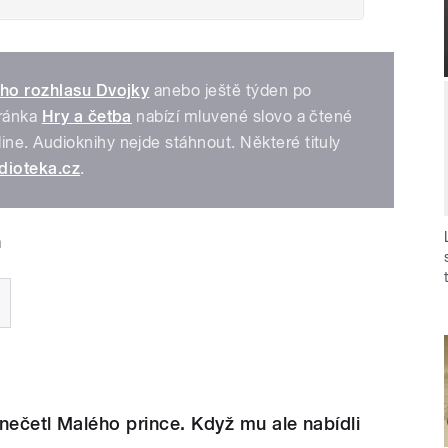
ho rozhlasu Dvojky
anebo ještě týden po
tránka
Hry a četba
nabízí mluvené slovo a čtené
ne. Audioknihy nejde stáhnout. Některé tituly
dioteka.cz
.
a
nečetl Malého prince. Když mu ale nabídli