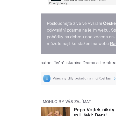
Poslouchejte živě ve vysílání
České
odvysílání zdarma na jejím webu. S
pohádky na dobrou noc zdarma on-li
můžete najít ke stažení na webu
Ra
autor:
Tvůrčí skupina Drama a literatur
Všechny díly pořadu na mujRozhlas
MOHLO BY VÁS ZAJÍMAT
Pepa Vojtek nikdy 
roli, řekl: Beru!