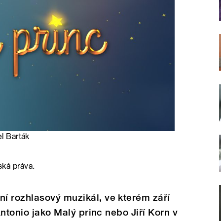
el Barták
ská práva.
í rozhlasový muzikál, ve kterém září
 Antonio jako Malý princ nebo Jiří Korn v