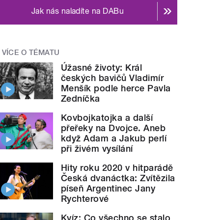
Jak nás naladíte na DABu
VÍCE O TÉMATU
Úžasné životy: Král
českých bavičů Vladimír
Menšík podle herce Pavla
Zedníčka
Kovbojkatojka a další
přeřeky na Dvojce. Aneb
když Adam a Jakub perlí
při živém vysílání
Hity roku 2020 v hitparádě
Česká dvanáctka: Zvítězila
píseň Argentinec Jany
Rychterové
Kvíz: Co všechno se stalo