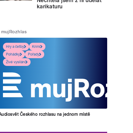
Nechtěla jsem z ní udělat
karikaturu
mujRozhlas
Hry a četby
Krimi
Pohádky
Pořady
Živé vysílání
Audiosvět Českého rozhlasu na jednom místě