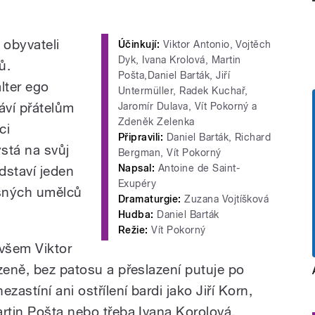
 obyvateli
Účinkují:
Viktor Antonio, Vojtěch
Dyk, Ivana Krolová, Martin
ů.
Pošta,Daniel Barták, Jiří
lter ego
Untermüller, Radek Kuchař,
áví přátelům
Jaromír Dulava, Vít Pokorný a
Zdeněk Zelenka
ci
Připravili:
Daniel Barták, Richard
ystá na svůj
Bergman, Vít Pokorný
Napsal:
Antoine de Saint-
edstaví jeden
Exupéry
asných umělců
Dramaturgie:
Zuzana Vojtíšková
Hudba:
Daniel Barták
Režie:
Vít Pokorný
ovšem Viktor
zeně, bez patosu a přeslazení putuje po
zastíní ani ostřílení bardi jako Jiří Korn,
artin Pošta nebo třeba Ivana Korolová.