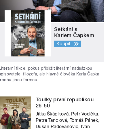
Setkání s
Karlem Čapkem
Koupit
Literární fikce, pokus přiblížit literární nadsázkou
spisovatele, filozofa, ale hlavně člověka Karla Čapka
trochu jinou formou.
Toulky první republikou
26-50
Jitka Škápíková, Petr Vodička,
Petra Tanclová, Tomáš Pánek,
Dušan Radovanovič, Ivan