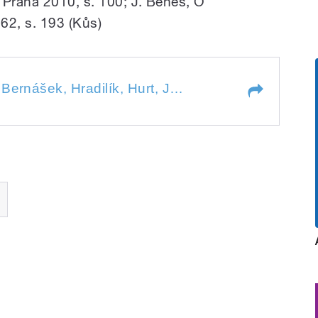
 Praha 2010, s. 100; J. Beneš, O
62, s. 193 (Kůs)
Příjmení: Kůsa, Slach, Bernášek, Hradilík, Hurt, Jarý, Lakosil, Polášek, Dušek. Připravili a uvádí Ivana Bendová a Jiří Holoubek.
Příjmení: Kůsa, Slach, Bernášek, Hradilík, Hurt, Jarý, Lakosil, Polášek, Dušek. Připravili a uvádí Ivana Bendová a Jiří Holoubek.