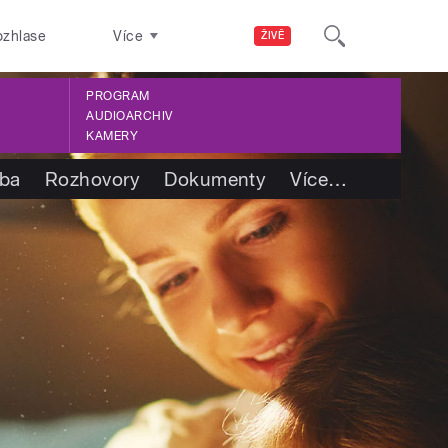
ozhlase
Více
ŽIVĚ
PROGRAM
AUDIOARCHIV
KAMERY
tba
Rozhovory
Dokumenty
Více
…