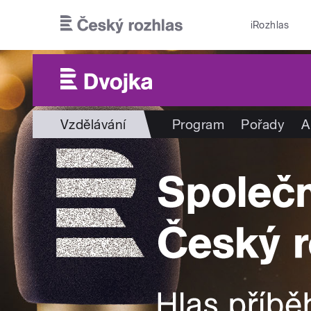
Přejít k hlavnímu obsahu
iRozhlas
Vzdělávání
Program
Pořady
A