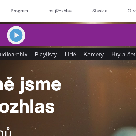
Program
mujRozhlas
Stanice
O r
udioarchiv
Playlisty
Lidé
Kamery
Hry a če