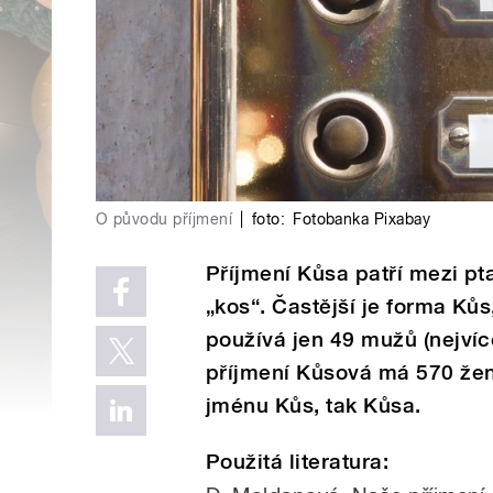
O původu příjmení
|
foto:
Fotobanka Pixabay
Příjmení Kůsa patří mezi ptač
„kos“. Častější je forma Ků
používá jen 49 mužů (nejvíce
příjmení Kůsová má 570 žen
jménu Kůs, tak Kůsa.
Použitá literatura: