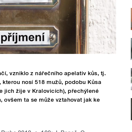
í, vzniklo z nářečního apelativ kůs, tj.
s, kterou nosí 518 mužů, podobu Kůsa
 jich žije v Kralovicích), přechýlené
, ovšem ta se může vztahovat jak ke