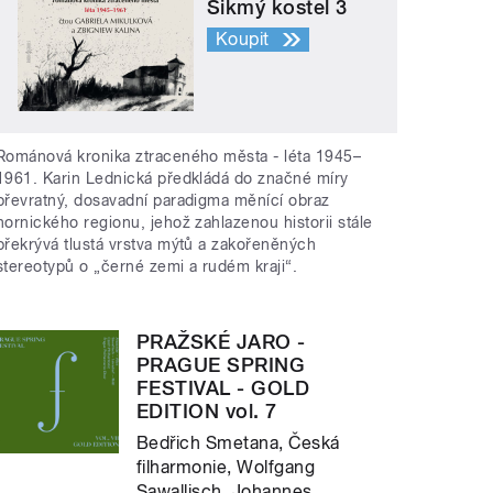
Šikmý kostel 3
Koupit
Románová kronika ztraceného města - léta 1945–
1961. Karin Lednická předkládá do značné míry
převratný, dosavadní paradigma měnící obraz
hornického regionu, jehož zahlazenou historii stále
překrývá tlustá vrstva mýtů a zakořeněných
stereotypů o „černé zemi a rudém kraji“.
PRAŽSKÉ JARO -
PRAGUE SPRING
FESTIVAL - GOLD
EDITION vol. 7
Bedřich Smetana, Česká
filharmonie, Wolfgang
Sawallisch, Johannes