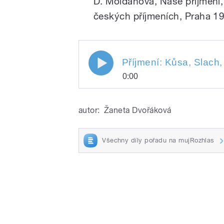
D. Moldanová, Naše příjmení,
českých příjmeních, Praha 19
0:00
Play
autor:
Žaneta Dvořáková
Všechny díly pořadu na mujRozhlas
/