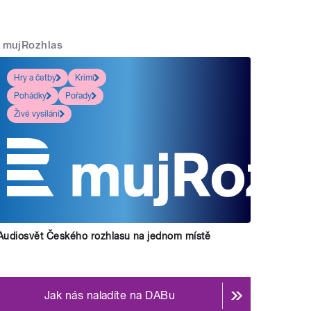
mujRozhlas
Hry a četby
Krimi
Pohádky
Pořady
Živé vysílání
Audiosvět Českého rozhlasu na jednom místě
Jak nás naladíte na DABu