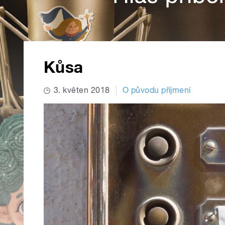
Kůsa
3. květen 2018
O původu příjmení