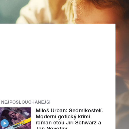
NEJPOSLOUCHANĚJŠÍ
Miloš Urban: Sedmikostelí.
Moderní gotický krimi
román čtou Jiří Schwarz a
Jan Novotný