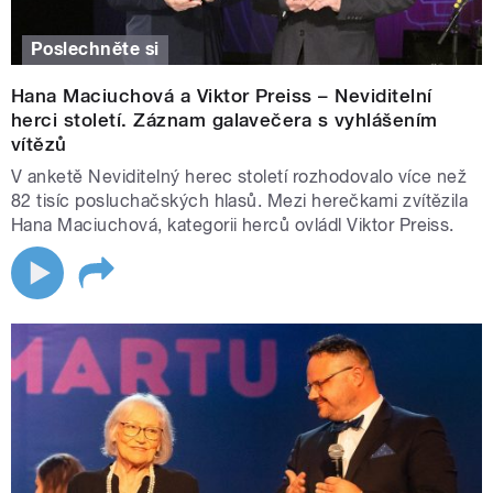
Moderuje Honza Kovařík.
Poslechněte si
Byl jednou jeden rozhlas. Cesta časem a rozhlasovým
vysíláním. Hosté: Jan Rosák, Jitka Asterová, Miloš Skalka
Hana Maciuchová a Viktor Preiss – Neviditelní
a Patricie Strouhalová. Moderuje Honza Kovařík
herci století. Záznam galavečera s vyhlášením
vítězů
V anketě Neviditelný herec století rozhodovalo více než
82 tisíc posluchačských hlasů. Mezi herečkami zvítězila
Hana Maciuchová, kategorii herců ovládl Viktor Preiss.
52:55
13:00–16:00
|
Česko jako na dlani ke 100. výročí
rozhlasu
Připravujeme živé vstupy ze zákulisí příprav večerního
koncertu. Moderuje Iva Bendová.
16:00–17:00
|
Káva o čtvrté. Vaše každodenní
inspirace