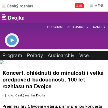
Přejít k hlavnímu obsahu
MENU
ŽIVĚ
PROGRAM
AUDIOARCHIV
KAMERY
Program
Pořady
Audioarchiv
Více
…
Koncert, ohlédnutí do minulosti i velká
předpověď budoucnosti. 100 let
rozhlasu na Dvojce
-
|
foto:
Český rozhlas Dvojka
Premiéra hry Chyceni v éteru, přímý přenos koncertu