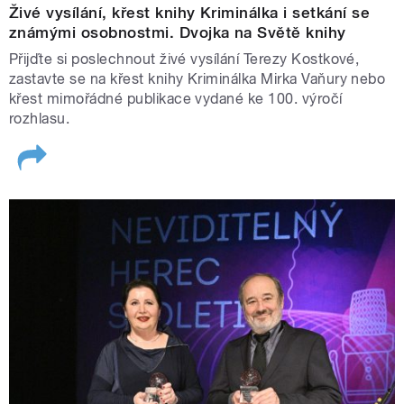
Živé vysílání, křest knihy Kriminálka i setkání se
Zpěvák Michal Malátný přiblíží, jak vypadá příprava velké
známými osobnostmi. Dvojka na Světě knihy
kapely na velký koncert u příležitosti 100. výročí zahájení
Přijďte si poslechnout živé vysílání Terezy Kostkové,
rozhlasového vysílání.
zastavte se na křest knihy Kriminálka Mirka Vaňury nebo
křest mimořádné publikace vydané ke 100. výročí
rozhlasu.
12:05–13:00
|
Byl jednou jeden rozhlas
Cesta časem a rozhlasovým vysíláním. Hosté: Jan Rosák,
Jitka Asterová, Miloš Skalka a Patricie Strouhalová.