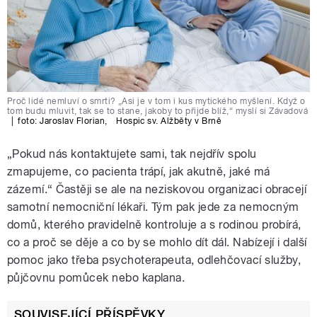
Proč lidé nemluví o smrti? „Asi je v tom i kus mytického myšlení. Když o
tom budu mluvit, tak se to stane, jakoby to přijde blíž,“ myslí si Závadová
|
foto:
Jaroslav Florian
,
Hospic sv. Alžběty v Brně
„Pokud nás kontaktujete sami, tak nejdřív spolu
zmapujeme, co pacienta trápí, jak akutně, jaké má
zázemí.“ Častěji se ale na neziskovou organizaci obracejí
samotní nemocniční lékaři. Tým pak jede za nemocným
domů, kterého pravidelně kontroluje a s rodinou probírá,
co a proč se děje a co by se mohlo dít dál. Nabízejí i další
pomoc jako třeba psychoterapeuta, odlehčovací služby,
půjčovnu pomůcek nebo kaplana.
SOUVISEJÍCÍ PŘÍSPĚVKY