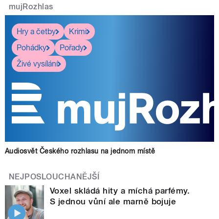
mujRozhlas
Hry a četby
Krimi
Pohádky
Pořady
Živé vysílání
Audiosvět Českého rozhlasu na jednom místě
NEJPOSLOUCHANĚJŠÍ
Voxel skládá hity a míchá parfémy.
S jednou vůní ale marně bojuje