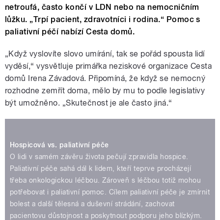
netroufá, často končí v LDN nebo na nemocničním
lůžku. „Trpí pacient, zdravotníci i rodina.“ Pomoc s
paliativní péčí nabízí Cesta domů.
„Když vyslovíte slovo umírání, tak se pořád spousta lidí
vyděsí,“ vysvětluje primářka neziskové organizace Cesta
domů Irena Závadová. Připomíná, že když se nemocný
rozhodne zemřít doma, mělo by mu to podle legislativy
být umožněno. „Skutečnost je ale často jiná.“
Hospicová vs. paliativní péče
O lidi v samém závěru života pečují zpravidla hospice.
Paliativní péče sahá dál k lidem, kteří teprve procházejí
třeba onkologickou léčbou. Zároveň s léčbou totiž mohou
potřebovat i paliativní pomoc. Cílem paliativní péče je zmírnit
bolest a další tělesná a duševní strádání, zachovat
pacientovu důstojnost a poskytnout podporu jeho blízkým.