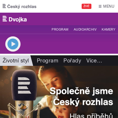
Přejít k hlavnímu obsahu
MENU
ŽIVĚ
PROGRAM
AUDIOARCHIV
KAMERY
Životní styl
Program
Pořady
Více
…