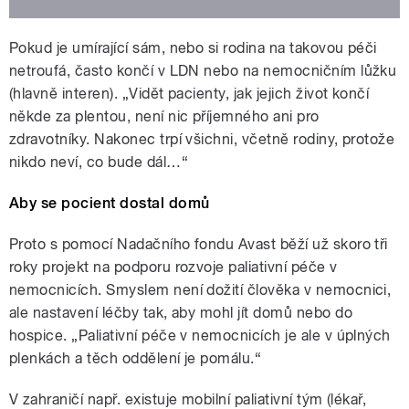
Pokud je umírající sám, nebo si rodina na takovou péči
netroufá, často končí v LDN nebo na nemocničním lůžku
(hlavně interen). „Vidět pacienty, jak jejich život končí
někde za plentou, není nic příjemného ani pro
zdravotníky. Nakonec trpí všichni, včetně rodiny, protože
nikdo neví, co bude dál…“
Aby se pocient dostal domů
Proto s pomocí Nadačního fondu Avast běží už skoro tři
roky projekt na podporu rozvoje paliativní péče v
nemocnicích. Smyslem není dožití člověka v nemocnici,
ale nastavení léčby tak, aby mohl jít domů nebo do
hospice. „Paliativní péče v nemocnicích je ale v úplných
plenkách a těch oddělení je pomálu.“
V zahraničí např. existuje mobilní paliativní tým (lékař,