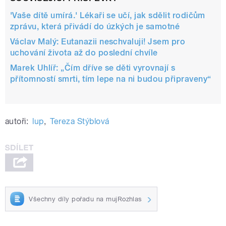
'Vaše dítě umírá.' Lékaři se učí, jak sdělit rodičům
zprávu, která přivádí do úzkých je samotné
Václav Malý: Eutanazii neschvaluji! Jsem pro
uchování života až do poslední chvíle
Marek Uhlíř: „Čím dříve se děti vyrovnají s
přítomností smrti, tím lepe na ni budou připraveny“
autoři:
lup
,
Tereza Stýblová
Všechny díly pořadu na mujRozhlas