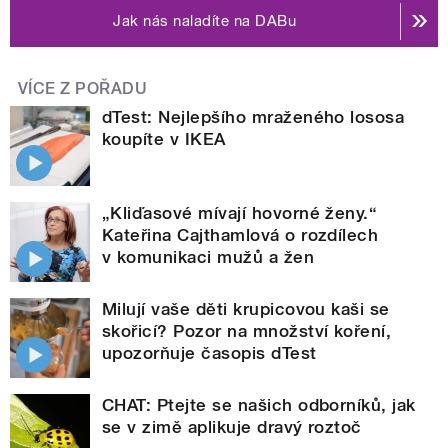
Jak nás naladíte na DABu
VÍCE Z POŘADU
dTest: Nejlepšího mraženého lososa
koupíte v IKEA
„Kliďasové mívají hovorné ženy.“
Kateřina Cajthamlová o rozdílech
v komunikaci mužů a žen
Milují vaše děti krupicovou kaši se
skořicí? Pozor na množství koření,
upozorňuje časopis dTest
CHAT: Ptejte se našich odborníků, jak
se v zimě aplikuje dravý roztoč