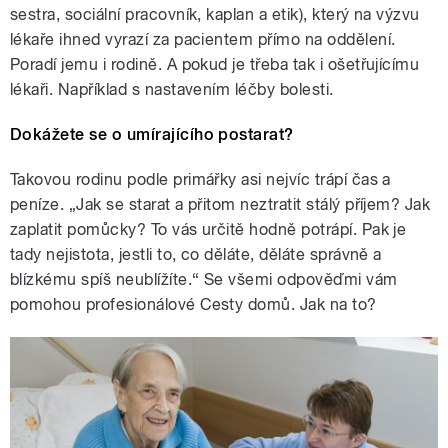
sestra, sociální pracovník, kaplan a etik), který na výzvu
lékaře ihned vyrazí za pacientem přímo na oddělení.
Poradí jemu i rodině. A pokud je třeba tak i ošetřujícímu
lékaři. Například s nastavením léčby bolesti.
Dokážete se o umírajícího postarat?
Takovou rodinu podle primářky asi nejvíc trápí čas a
peníze. „Jak se starat a přitom neztratit stálý příjem? Jak
zaplatit pomůcky? To vás určitě hodně potrápí. Pak je
tady nejistota, jestli to, co děláte, děláte správně a
blízkému spíš neublížíte.“ Se všemi odpověďmi vám
pomohou profesionálové Cesty domů. Jak na to?