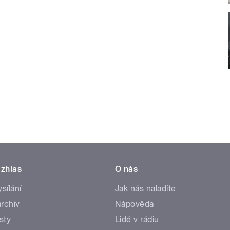
zhlas
O nás
ysílání
Jak nás naladíte
rchiv
Nápověda
sty
Lidé v rádiu