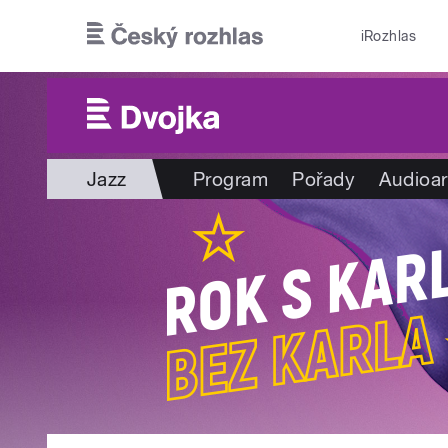
Přejít k hlavnímu obsahu
iRozhlas
Jazz
Program
Pořady
Audioar