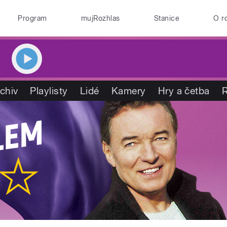
Program
mujRozhlas
Stanice
O r
chiv
Playlisty
Lidé
Kamery
Hry a četba