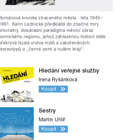
Románová kronika ztraceného města - léta 1945–
1961. Karin Lednická předkládá do značné míry
převratný, dosavadní paradigma měnící obraz
hornického regionu, jehož zahlazenou historii stále
překrývá tlustá vrstva mýtů a zakořeněných
stereotypů o „černé zemi a rudém kraji“.
Hledání veřejné služby
Irena Ryšánková
Koupit
Sestry
Martin Uhlíř
Koupit