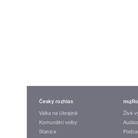
Český rozhlas
mujRo
Válka na Ukrajině
Živé v
Komunální volby
Audioa
Stanice
Podca