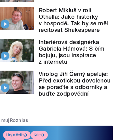
Robert Mikluš v roli
Othella: Jako historky
v hospodě. Tak by se měl
recitovat Shakespeare
Interiérová designérka
Gabriela Hámová: S čím
bojuju, jsou inspirace
z internetu
Virolog Jiří Černý apeluje:
Před exotickou dovolenou
se poraďte s odborníky a
buďte zodpovědní
mujRozhlas
Hry a četby
Krimi