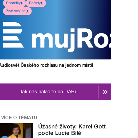
Pohádky
Pořady
Živé vysílání
Audiosvět Českého rozhlasu na jednom místě
Jak nás naladíte na DABu
VÍCE O TÉMATU
Úžasné životy: Karel Gott
podle Lucie Bílé