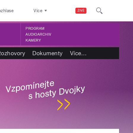
ozhlase
Více
ŽIVĚ
PROGRAM
AUDIOARCHIV
KAMERY
Rozhovory
Dokumenty
Více
…