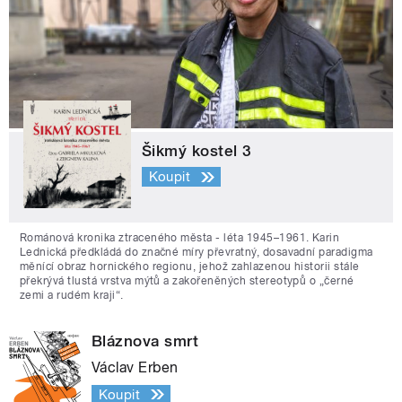
Šikmý kostel 3
Koupit
Románová kronika ztraceného města - léta 1945–1961. Karin
Lednická předkládá do značné míry převratný, dosavadní paradigma
měnící obraz hornického regionu, jehož zahlazenou historii stále
překrývá tlustá vrstva mýtů a zakořeněných stereotypů o „černé
zemi a rudém kraji“.
Bláznova smrt
Václav Erben
Koupit