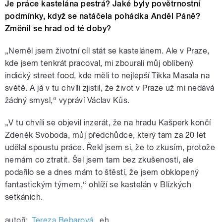
Je práce kastelána pestrá? Jaké byly povětrnostní
podmínky, když se natáčela pohádka Anděl Páně?
Změnil se hrad od té doby?
„Neměl jsem životní cíl stát se kastelánem. Ale v Praze,
kde jsem tenkrát pracoval, mi zbourali můj oblíbený
indický street food, kde měli to nejlepší Tikka Masala na
světě. A já v tu chvíli zjistil, že život v Praze už mi nedává
žádný smysl,“ vypráví Václav Kůs.
„V tu chvíli se objevil inzerát, že na hradu Kašperk končí
Zdeněk Svoboda, můj předchůdce, který tam za 20 let
udělal spoustu práce. Řekl jsem si, že to zkusím, protože
nemám co ztratit. Šel jsem tam bez zkušeností, ale
podařilo se a dnes mám to štěstí, že jsem obklopený
fantastickým týmem,“ ohlíží se kastelán v Blízkých
setkáních.
autoři:
Tereza Bebarová
,
eh