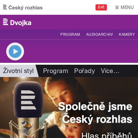
Přejít k hlavnímu obsahu
MENU
ŽIVĚ
PROGRAM
AUDIOARCHIV
KAMERY
Životní styl
Program
Pořady
Více
…