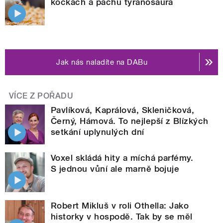
kočkách a pachu tyranosaura
Jak nás naladíte na DABu
VÍCE Z POŘADU
Pavlíková, Kaprálová, Skleničková,
Černý, Hámová. To nejlepší z Blízkých
setkání uplynulých dní
Voxel skládá hity a míchá parfémy.
S jednou vůní ale marně bojuje
Robert Mikluš v roli Othella: Jako
historky v hospodě. Tak by se měl