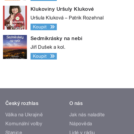
Klukoviny Uršuly Klukové
Uršula Kluková – Patrik Rozehnal
Koupit
Sedmikrásky na nebi
Jiří Dušek a kol.
Koupit
Český rozhlas
O nás
Válka na Ukrajině
Jak nás naladíte
Komunální volby
Nápověda
Stanice
Lidé v rádiu