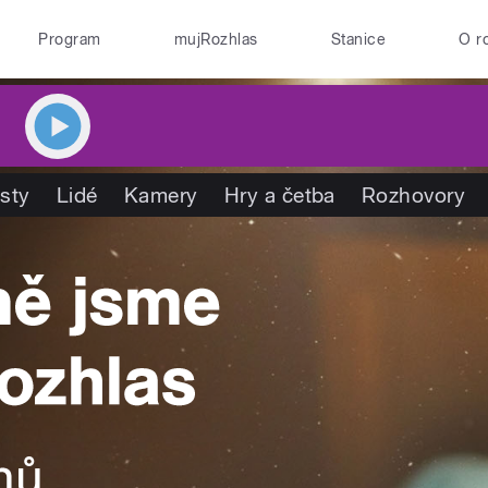
Program
mujRozhlas
Stanice
O r
isty
Lidé
Kamery
Hry a četba
Rozhovory