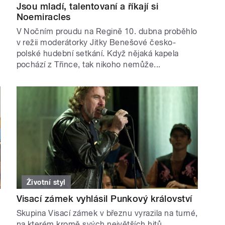
Jsou mladí, talentovaní a říkají si
Noemiracles
V Nočním proudu na Regině 10. dubna proběhlo
v režii moderátorky Jitky Benešové česko-
polské hudební setkání. Když nějaká kapela
pochází z Třince, tak nikoho nemůže...
Životní styl
Visací zámek vyhlásil Punkový království
Skupina Visací zámek v březnu vyrazila na turné,
na kterém kromě svých největších hitů