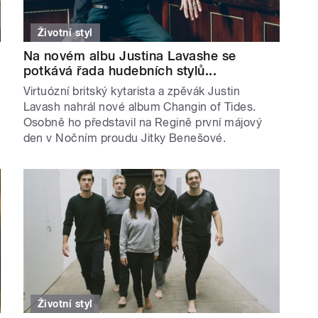
Životní styl
Na novém albu Justina Lavashe se
potkává řada hudebních stylů...
Virtuózní britský kytarista a zpěvák Justin
Lavash nahrál nové album Changin of Tides.
Osobně ho představil na Regině první májový
den v Nočním proudu Jitky Benešové.
Životní styl