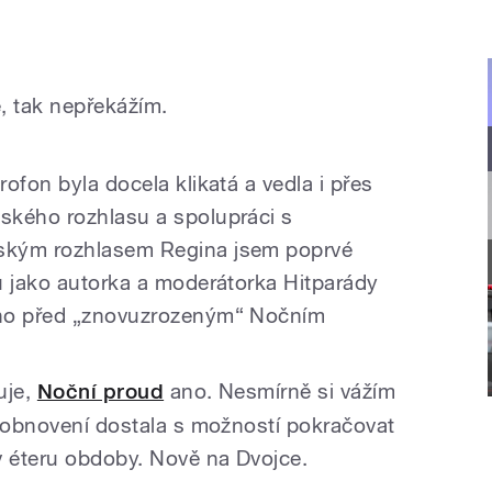
 tak nepřekážím.
ofon byla docela klikatá a vedla i přes
ského rozhlasu a spolupráci s
ským rozhlasem Regina jsem poprvé
u jako autorka a moderátorka Hitparády
uho před „znovuzrozeným“ Nočním
uje,
Noční proud
ano. Nesmírně si vážím
o obnovení dostala s možností pokračovat
v éteru obdoby. Nově na Dvojce.