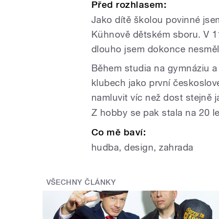
Před rozhlasem:
Jako dítě školou povinné jse
Kühnově dětském sboru. V 11 
dlouho jsem dokonce nesměla
Během studia na gymnáziu a 
klubech jako první českoslov
namluvit víc než dost stejně
Z hobby se pak stala na 20 le
Co mě baví:
hudba, design, zahrada
VŠECHNY ČLÁNKY