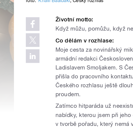
foto:
Khalil Baalbaki
,
Český rozhlas
Životní motto:
Když můžu, pomůžu, když ne,
Co dělám v rozhlase:
Moje cesta za novinářský mikr
armádní redakci Českosloven
Ladislavem Smoljakem. S Če
přišla do pracovního kontakt
Českého rozhlasu ještě dlo
proudem.
Zatímco hitparáda už neexist
nabídky, kterou jsem při jeh
v tvorbě pořadu, který nemá 