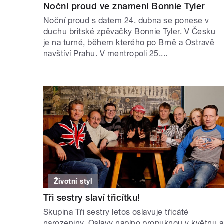
Noční proud ve znamení Bonnie Tyler
Noční proud s datem 24. dubna se ponese v
duchu britské zpěvačky Bonnie Tyler. V Česku
je na turné, během kterého po Brně a Ostravě
navštíví Prahu. V mentropoli 25....
Životní styl
Tři sestry slaví třicítku!
Skupina Tři sestry letos oslavuje třicáté
narozeniny. Oslavy naplno propuknou v květnu a