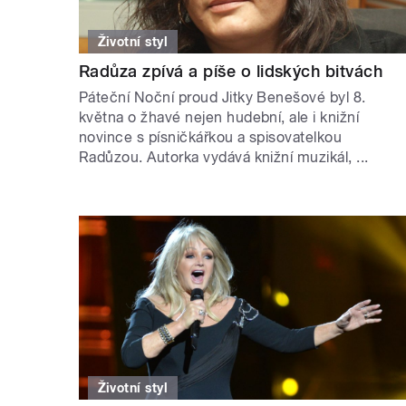
Životní styl
Radůza zpívá a píše o lidských bitvách
Páteční Noční proud Jitky Benešové byl 8.
května o žhavé nejen hudební, ale i knižní
novince s písničkářkou a spisovatelkou
Radůzou. Autorka vydává knižní muzikál, ...
Životní styl