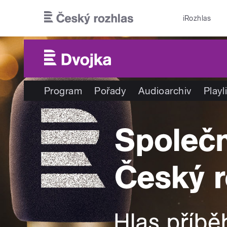
Přejít k hlavnímu obsahu
iRozhlas
Program
Pořady
Audioarchiv
Playl