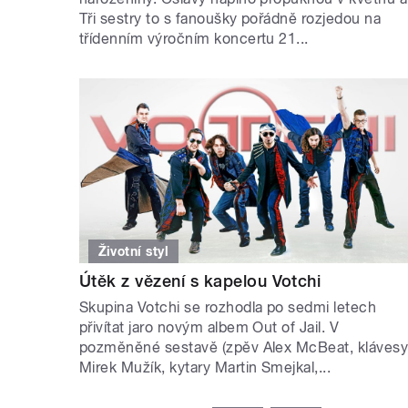
Tři sestry to s fanoušky pořádně rozjedou na
třídenním výročním koncertu 21...
Životní styl
Útěk z vězení s kapelou Votchi
Skupina Votchi se rozhodla po sedmi letech
přivítat jaro novým albem Out of Jail. V
pozměněné sestavě (zpěv Alex McBeat, kláves
Mirek Mužík, kytary Martin Smejkal,...
STRÁNKY