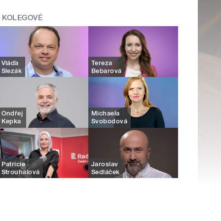
KOLEGOVÉ
Vláďa
Tereza
Slezák
Bebarová
Ondřej
Michaela
Kepka
Svobodová
Patricie
Jaroslav
Strouhalová
Sedláček