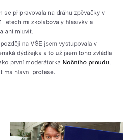
m se připravovala na dráhu zpěvačky v
letech mi zkolabovaly hlasivky a
 ani mluvit.
později na VŠE jsem vystupovala v
enská dýdžejka a to už jsem toho zvládla
 jako první moderátorka
Nočního proudu
.
t má hlavní profese.