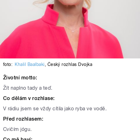
foto:
Khalil Baalbaki
,
Český rozhlas Dvojka
Životní motto:
Žít naplno tady a teď.
Co dělám v rozhlase:
V rádiu jsem se vždy cítila jako ryba ve vodě.
Před rozhlasem:
Cvičím jógu.
Co mě baví: