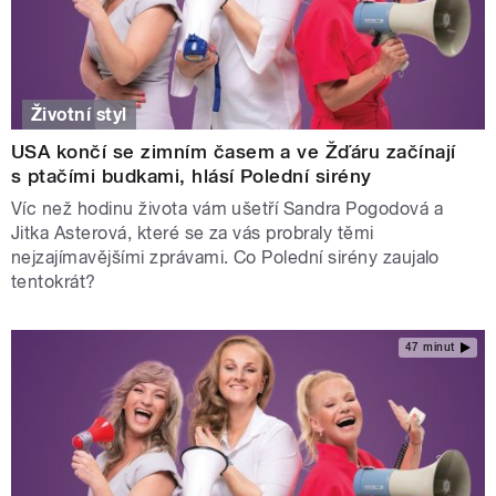
Životní styl
USA končí se zimním časem a ve Žďáru začínají
s ptačími budkami, hlásí Polední sirény
Víc než hodinu života vám ušetří Sandra Pogodová a
Jitka Asterová, které se za vás probraly těmi
nejzajímavějšími zprávami. Co Polední sirény zaujalo
tentokrát?
47 minut