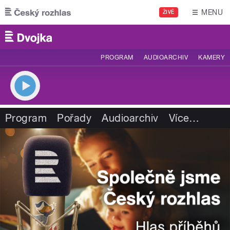
Přejít k hlavnímu obsahu
MENU
ŽIVĚ
PROGRAM
AUDIOARCHIV
KAMERY
Program
Pořady
Audioarchiv
Více
…