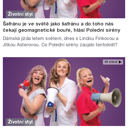
Životní styl
Šafránu je ve světě jako šafránu a do toho nás
čekají geomagnetické bouře, hlásí Polední sirény
Dámská jízda letem světem, dnes s Lindou Finkovou a
Jitkou Asterovou. Co Polední sirény zaujalo tentokrát?
48 minut
Životní styl