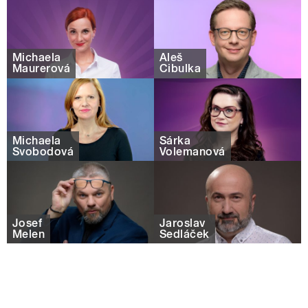
Michaela
Aleš
Maurerová
Cibulka
Michaela
Šárka
Svobodová
Volemanová
Josef
Jaroslav
Melen
Sedláček