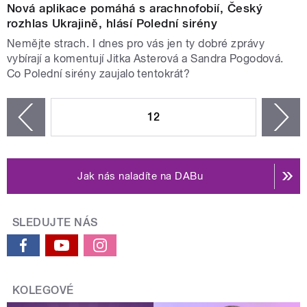
Nová aplikace pomáhá s arachnofobií, Český
rozhlas Ukrajině, hlásí Polední sirény
Nemějte strach. I dnes pro vás jen ty dobré zprávy
vybírají a komentují Jitka Asterová a Sandra Pogodová.
Co Polední sirény zaujalo tentokrát?
STRÁNKY
12
n
zí
Jak nás naladíte na DABu
SLEDUJTE NÁS
KOLEGOVÉ