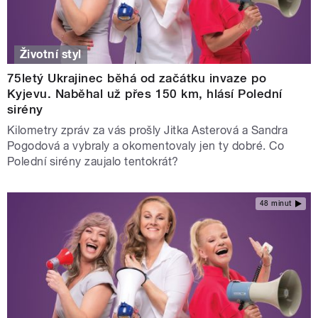
Životní styl
75letý Ukrajinec běhá od začátku invaze po
Kyjevu. Naběhal už přes 150 km, hlásí Polední
sirény
Kilometry zpráv za vás prošly Jitka Asterová a Sandra
Pogodová a vybraly a okomentovaly jen ty dobré. Co
Polední sirény zaujalo tentokrát?
48 minut