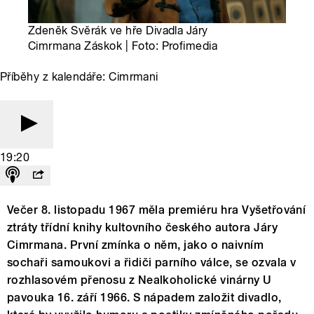
Zdeněk Svěrák ve hře Divadla Járy
Cimrmana Záskok | Foto: Profimedia
Příběhy z kalendáře: Cimrmani
19:20
Večer 8. listopadu 1967 měla premiéru hra Vyšetřování
ztráty třídní knihy kultovního českého autora Járy
Cimrmana. První zmínka o něm, jako o naivním
sochaři samoukovi a řidiči parního válce, se ozvala v
rozhlasovém přenosu z Nealkoholické vinárny U
pavouka 16. září 1966. S nápadem založit divadlo,