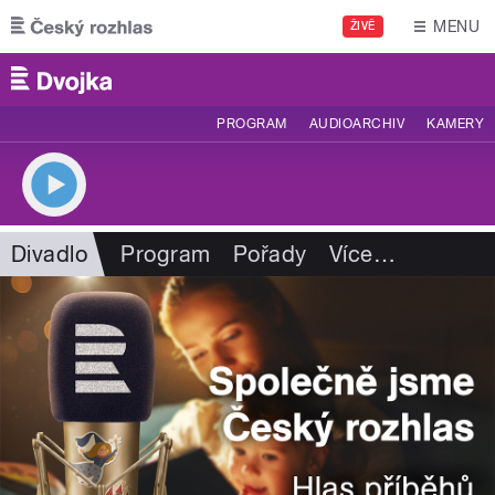
Přejít k hlavnímu obsahu
MENU
ŽIVĚ
PROGRAM
AUDIOARCHIV
KAMERY
Divadlo
Program
Pořady
Více
…