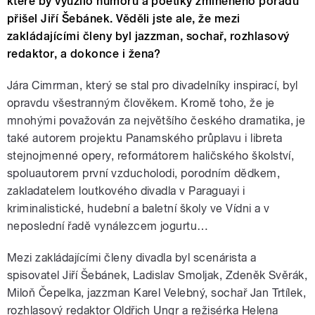
které by využilo humoru a poetiky zmíněného pořadu
přišel Jiří Šebánek. Věděli jste ale, že mezi
zakládajícími členy byl jazzman, sochař, rozhlasový
redaktor, a dokonce i žena?
Jára Cimrman, který se stal pro divadelníky inspirací, byl
opravdu všestranným člověkem. Kromě toho, že je
mnohými považován za největšího českého dramatika, je
také autorem projektu Panamského průplavu i libreta
stejnojmenné opery, reformátorem haličského školství,
spoluautorem první vzducholodi, porodním dědkem,
zakladatelem loutkového divadla v Paraguayi i
kriminalistické, hudební a baletní školy ve Vídni a v
neposlední řadě vynálezcem jogurtu…
Mezi zakládajícími členy divadla byl scenárista a
spisovatel Jiří Šebánek, Ladislav Smoljak, Zdeněk Svěrák,
Miloň Čepelka, jazzman Karel Velebný, sochař Jan Trtílek,
rozhlasový redaktor Oldřich Ungr a režisérka Helena