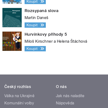
Koupit
Rozsypaná slova
Martin Daneš
Koupit
Hurvínkovy příhody 5
Miloš Kirschner a Helena Štáchová
Koupit
Český rozhlas
O nás
Válka na Ukrajině
Jak nás naladíte
Komunální volby
Nápověda