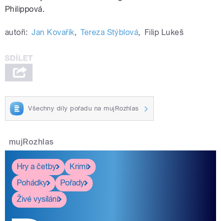
Philippová.
autoři:
Jan Kovařík
,
Tereza Stýblová
,
Filip Lukeš
Všechny díly pořadu na mujRozhlas
mujRozhlas
Hry a četby
Krimi
Pohádky
Pořady
Živé vysílání