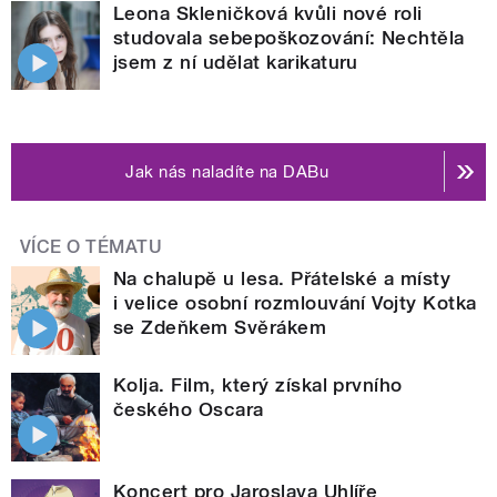
Leona Skleničková kvůli nové roli
studovala sebepoškozování: Nechtěla
jsem z ní udělat karikaturu
Jak nás naladíte na DABu
VÍCE O TÉMATU
Na chalupě u lesa. Přátelské a místy
i velice osobní rozmlouvání Vojty Kotka
se Zdeňkem Svěrákem
Kolja. Film, který získal prvního
českého Oscara
Koncert pro Jaroslava Uhlíře