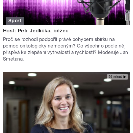
Sport
Host: Petr Jedlička, běžec
Proč se rozhodl podpořit právě pohybem sbírku na
pomoc onkologicky nemocným? Co všechno podle něj
přispívá ke zlepšení vytrvalosti a rychlosti? Moderuje Jan
Smetana.
59 minut