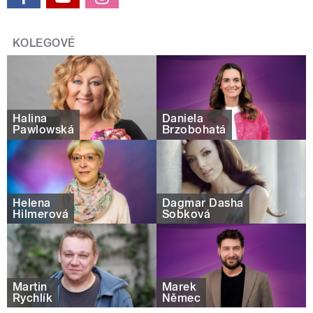
KOLEGOVÉ
Halina
Daniela
Pawlowská
Brzobohatá
Helena
Dagmar Dasha
Hilmerová
Sobková
Martin
Marek
Rychlík
Němec