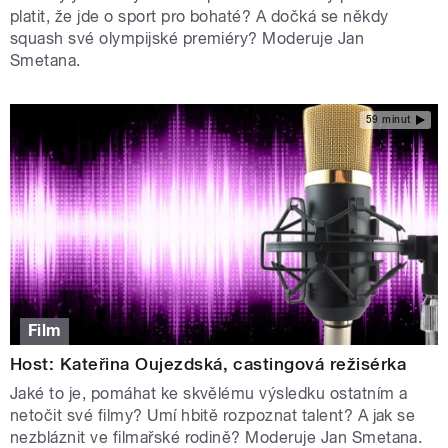
platit, že jde o sport pro bohaté? A dočká se někdy
squash své olympijské premiéry? Moderuje Jan
Smetana.
59 minut
Film
Host: Kateřina Oujezdská, castingová režisérka
Jaké to je, pomáhat ke skvělému výsledku ostatním a
netočit své filmy? Umí hbitě rozpoznat talent? A jak se
nezbláznit ve filmařské rodině? Moderuje Jan Smetana.