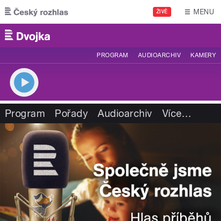
Přejít k hlavnímu obsahu
MENU
ŽIVĚ
PROGRAM
AUDIOARCHIV
KAMERY
Program
Pořady
Audioarchiv
Více
…