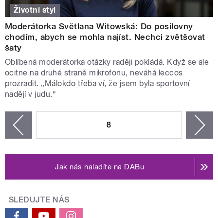
Životní styl
Moderátorka Světlana Witowská: Do posilovny
chodím, abych se mohla najíst. Nechci zvětšovat
šaty
Oblíbená moderátorka otázky raději pokládá. Když se ale
ocitne na druhé straně mikrofonu, neváhá leccos
prozradit. „Málokdo třeba ví, že jsem byla sportovní
nadějí v judu.“
STRÁNKY
8
n
zí
Jak nás naladíte na DABu
SLEDUJTE NÁS