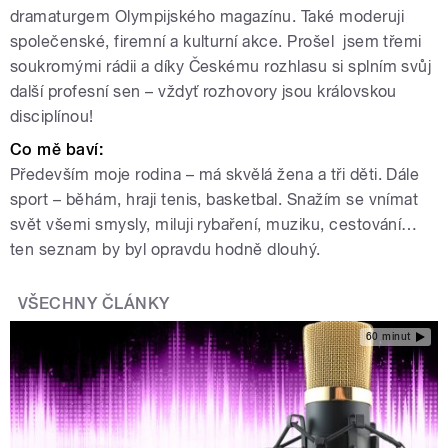
dramaturgem Olympijského magazínu. Také moderuji
společenské, firemní a kulturní akce. Prošel jsem třemi
soukromými rádii a díky Českému rozhlasu si splním svůj
další profesní sen – vždyť rozhovory jsou královskou
disciplínou!
Co mě baví:
Především moje rodina – má skvělá žena a tři děti. Dále
sport – běhám, hraji tenis, basketbal. Snažím se vnímat
svět všemi smysly, miluji rybaření, muziku, cestování…
ten seznam by byl opravdu hodně dlouhý.
VŠECHNY ČLÁNKY
60 minut