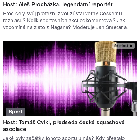
Host: Aleš Procházka, legendární reportér
Proč celý svůj profesní život zůstal věrný Českému
rozhlasu? Kolik sportovních akcí odkomentoval? Jak
vzpomíná na zlato z Nagana? Moderuje Jan Smetana.
59 minut
Sport
Host: Tomáš Cvikl, předseda české squashové
asociace
Jaké byly začátky tohoto sportu u nás? Kdy přestalo