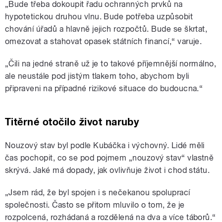
„Bude třeba dokoupit řadu ochranných prvků na
hypotetickou druhou vlnu. Bude potřeba uzpůsobit
chování úřadů a hlavně jejich rozpočtů. Bude se škrtat,
omezovat a stahovat opasek státních financí,“ varuje.
„Čili na jedné straně už je to takové příjemnější normálno,
ale neustále pod jistým tlakem toho, abychom byli
připraveni na případné rizikové situace do budoucna.“
Titěrné otočilo život naruby
Nouzový stav byl podle Kubáčka i výchovný. Lidé měli
čas pochopit, co se pod pojmem „nouzový stav“ vlastně
skrývá. Jaké má dopady, jak ovlivňuje život i chod státu.
„Jsem rád, že byl spojen i s nečekanou spoluprací
společnosti. Často se přitom mluvilo o tom, že je
rozpolcená, rozhádaná a rozdělená na dva a více táborů.“