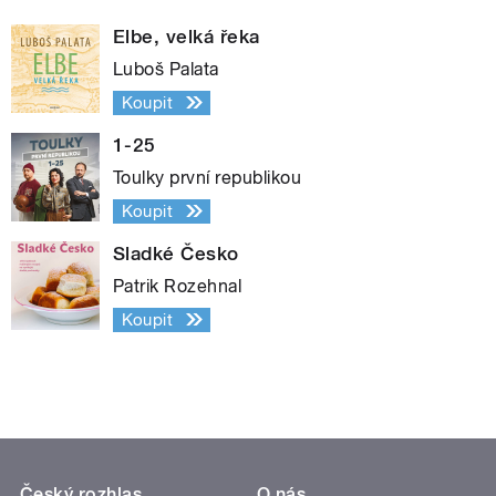
Elbe, velká řeka
Luboš Palata
Koupit
1-25
Toulky první republikou
Koupit
Sladké Česko
Patrik Rozehnal
Koupit
Český rozhlas
O nás