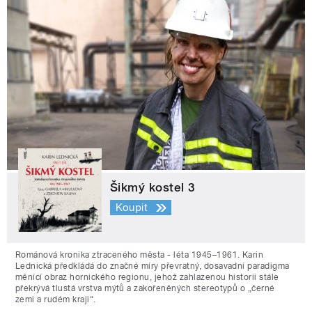
Šikmý kostel 3
Koupit
Románová kronika ztraceného města - léta 1945–1961. Karin
Lednická předkládá do značné míry převratný, dosavadní paradigma
měnící obraz hornického regionu, jehož zahlazenou historii stále
překrývá tlustá vrstva mýtů a zakořeněných stereotypů o „černé
zemi a rudém kraji“.