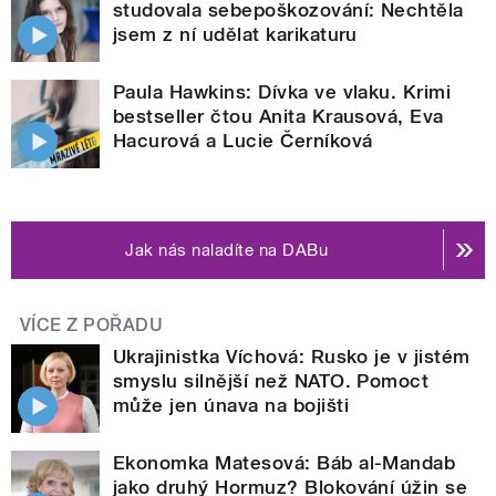
studovala sebepoškozování: Nechtěla
jsem z ní udělat karikaturu
Paula Hawkins: Dívka ve vlaku. Krimi
bestseller čtou Anita Krausová, Eva
Hacurová a Lucie Černíková
Jak nás naladíte na DABu
VÍCE Z POŘADU
Ukrajinistka Víchová: Rusko je v jistém
smyslu silnější než NATO. Pomoct
může jen únava na bojišti
Ekonomka Matesová: Báb al-Mandab
jako druhý Hormuz? Blokování úžin se