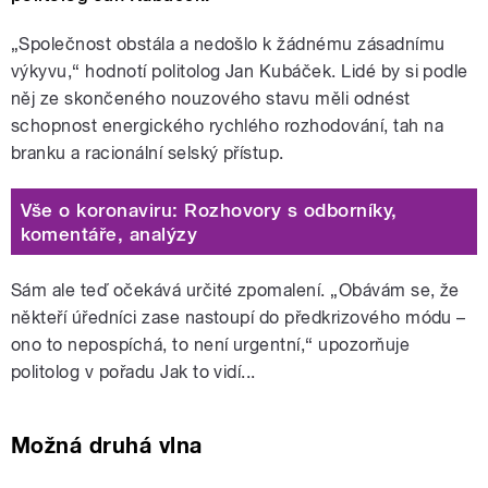
„Společnost obstála a nedošlo k žádnému zásadnímu
výkyvu,“ hodnotí politolog Jan Kubáček. Lidé by si podle
něj ze skončeného nouzového stavu měli odnést
schopnost energického rychlého rozhodování, tah na
branku a racionální selský přístup.
Vše o koronaviru: Rozhovory s odborníky,
komentáře, analýzy
Sám ale teď očekává určité zpomalení. „Obávám se, že
někteří úředníci zase nastoupí do předkrizového módu –
ono to nepospíchá, to není urgentní,“ upozorňuje
politolog v pořadu Jak to vidí...
Možná druhá vlna