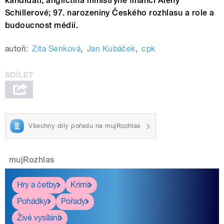
kandidáti; angličtina ministryně financí Aleny
Schillerové; 97. narozeniny Českého rozhlasu a role a
budoucnost médií.
autoři:
Zita Senková
,
Jan Kubáček
,
cpk
Všechny díly pořadu na mujRozhlas
mujRozhlas
Hry a četby
Krimi
Pohádky
Pořady
Živé vysílání