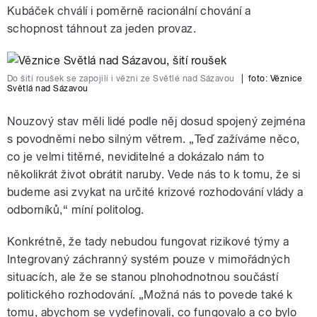
Kubáček chválí i poměrně racionální chování a
schopnost táhnout za jeden provaz.
Do šití roušek se zapojili i vězni ze Světlé nad Sázavou
|
foto:
Věznice
Světlá nad Sázavou
Nouzový stav měli lidé podle něj dosud spojený zejména
s povodněmi nebo silným větrem. „Teď zažíváme něco,
co je velmi titěrné, neviditelné a dokázalo nám to
několikrát život obrátit naruby. Vede nás to k tomu, že si
budeme asi zvykat na určité krizové rozhodování vlády a
odborníků,“ míní politolog.
Konkrétně, že tady nebudou fungovat rizikové týmy a
Integrovaný záchranný systém pouze v mimořádných
situacích, ale že se stanou plnohodnotnou součástí
politického rozhodování. „Možná nás to povede také k
tomu, abychom se vydefinovali, co fungovalo a co bylo