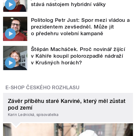
stává nástojem hybridní války
Politolog Petr Just: Spor mezi vládou a
prezidentem zevšedněl. Může jít
o předehru volební kampaně
Štěpán Macháček. Proč novinář žijící
v Káhiře koupil polorozpadlé nádraží
v Krušných horách?
E-SHOP ČESKÉHO ROZHLASU
Závěr příběhu staré Karviné, který měl zůstat
pod zemí
Karin Lednická, spisovatelka