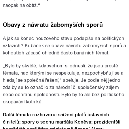
naopak na obtíž.“
Obavy z návratu žabomyších sporů
A jak se konec nouzového stavu podepíše na politických
vztazích? Kubáček se obává návratu žabomyších sporů a
kohoutích zápasů ohledně často banálních témat.
„Bylo by skvělé, kdybychom si odnesli, že jsou prostě
témata, nad kterými se nespekuluje, nezpochybňují se a
hledají se společná řešení,“ apeluje. Je podle něj jedno
zda by se to označilo za národní či společenský zájem
nebo ochranu společnosti. Bylo by to ale bez politického
okopávání kotníků.
Další témata rozhovoru: snížení platů ústavních
činitelů; spory o sochu maršála Koněva; prezidentští