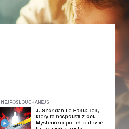
NEJPOSLOUCHANĚJŠÍ
J. Sheridan Le Fanu: Ten,
který tě nespouští z očí.
Mysteriózní příběh o dávné
lásce, vině a trestu