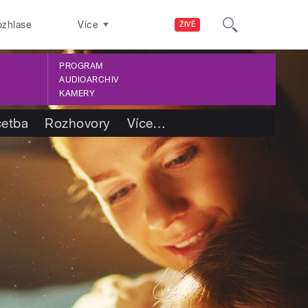
ozhlase
Více
ŽIVĚ
PROGRAM
AUDIOARCHIV
KAMERY
četba
Rozhovory
Více
…