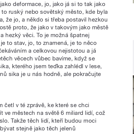
ako deformace, jo, jako já si to tak jako
a to ruský nebo sovětský město, kde byla
ta, že jo, a někdo si třeba postavil hezkou
prostě proto, že jako v takovým jako městě
 a hezký věci. To je možná špatnej
e je to stav, jo, to znamená, je to něco
ekáváním a celkovou nejistotou a já
letěch věcech vůbec bavíme, když se
ika, kterého jsem teďka zahlédl v lese,
lenů sika je u nás hodně, ale pokračujte
 četl v té zprávě, ke které se chci
t ve městech na světě 6 miliard lidí, což
slo. Takže těch lidí, kteří budou moci
ubývat stejně jako těch jelenů