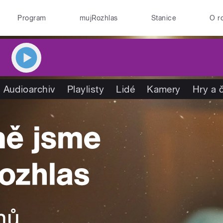
Program
mujRozhlas
Stanice
O r
Audioarchiv
Playlisty
Lidé
Kamery
Hry a 