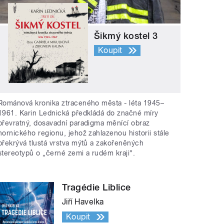
Šikmý kostel 3
Koupit
Románová kronika ztraceného města - léta 1945–
1961. Karin Lednická předkládá do značné míry
převratný, dosavadní paradigma měnící obraz
hornického regionu, jehož zahlazenou historii stále
překrývá tlustá vrstva mýtů a zakořeněných
stereotypů o „černé zemi a rudém kraji“.
Tragédie Liblice
Jiří Havelka
Koupit