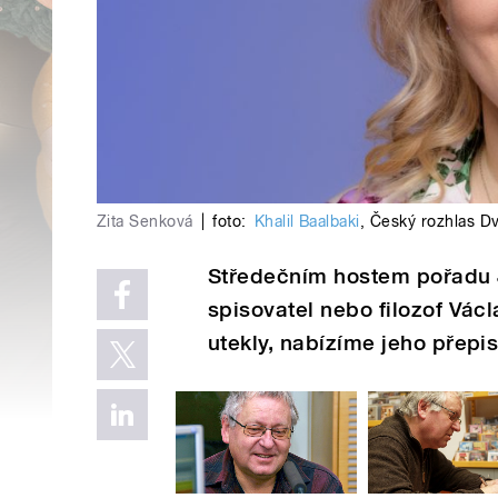
Zita Senková
|
foto:
Khalil Baalbaki
,
Český rozhlas Dv
Středečním hostem pořadu Ja
spisovatel nebo filozof Vác
utekly, nabízíme jeho přepis