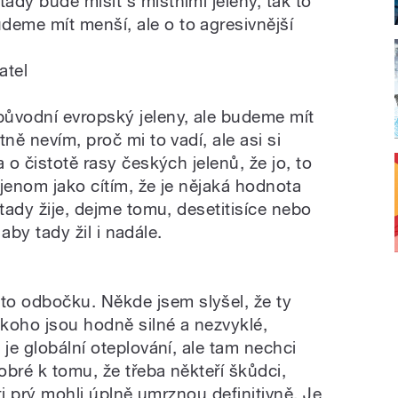
dy bude mísit s místními jeleny, tak to
eme mít menší, ale o to agresivnější
atel
ůvodní evropský jeleny, ale budeme mít
ně nevím, proč mi to vadí, ale asi si
 o čistotě rasy českých jelenů, že jo, to
 jenom jako cítím, že je nějaká hodnota
 tady žije, dejme tomu, desetitisíce nebo
, aby tady žil i nadále.
 odbočku. Někde jsem slyšel, že ty
koho jsou hodně silné a nezvyklé,
 je globální oteplování, ale tam nechci
bré k tomu, že třeba někteří škůdci,
 ti prý mohli úplně umrznou definitivně. Je