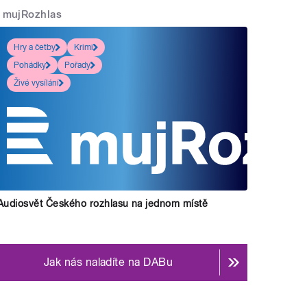
mujRozhlas
Hry a četby
Krimi
Pohádky
Pořady
Živé vysílání
Audiosvět Českého rozhlasu na jednom místě
Jak nás naladíte na DABu