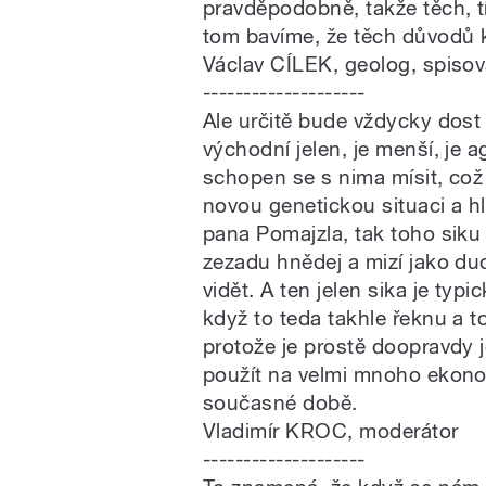
pravděpodobně, takže těch, tí
tom bavíme, že těch důvodů k
Václav CÍLEK, geolog, spisov
--------------------
Ale určitě bude vždycky dost d
východní jelen, je menší, je a
schopen se s nima mísit, což 
novou genetickou situaci a h
pana Pomajzla, tak toho siku
zezadu hnědej a mizí jako du
vidět. A ten jelen sika je typ
když to teda takhle řeknu a to 
protože je prostě doopravdy je
použít na velmi mnoho ekono
současné době.
Vladimír KROC, moderátor
--------------------