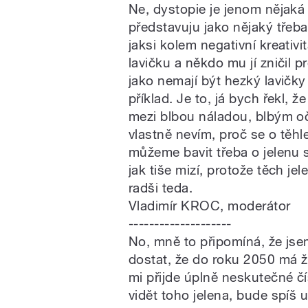
Ne, dystopie je jenom nějaká j
představuju jako nějaký třeb
jaksi kolem negativní kreativi
lavičku a někdo mu jí zničil 
jako nemají být hezký lavičky
příklad. Je to, já bych řekl, ž
mezi blbou náladou, blbým oč
vlastně nevím, proč se o těh
můžeme bavit třeba o jelenu s
jak tiše mizí, protože těch je
radši teda.
Vladimír KROC, moderátor
--------------------
No, mně to připomíná, že jsem
dostat, že do roku 2050 má ží
mi přijde úplně neskutečné čí
vidět toho jelena, bude spíš 