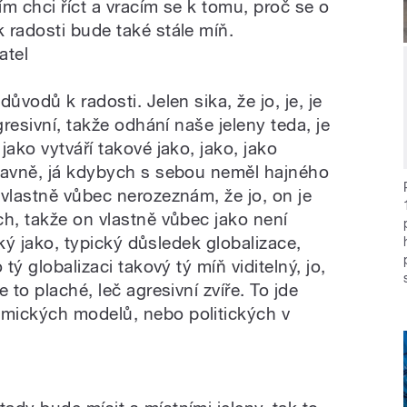
m chci říct a vracím se k tomu, proč se o
 radosti bude také stále míň.
atel
ůvodů k radosti. Jelen sika, že jo, je, je
gresivní, takže odhání naše jeleny teda, je
jako vytváří takové jako, jako, jako
lavně, já kdybych s sebou neměl hajného
 vlastně vůbec nerozeznám, že jo, on je
ch, takže on vlastně vůbec jako není
ický jako, typický důsledek globalizace,
tý globalizaci takový tý míň viditelný, jo,
 to plaché, leč agresivní zvíře. To jde
mických modelů, nebo politických v