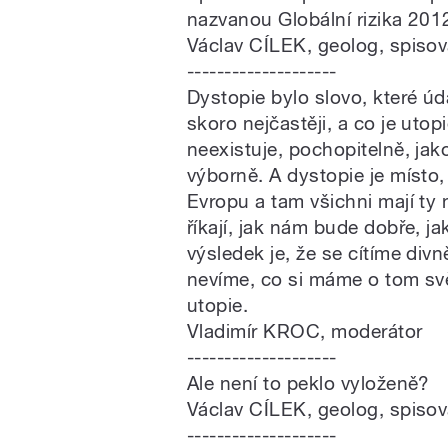
nazvanou Globální rizika 2012
Václav CÍLEK, geolog, spisov
--------------------
Dystopie bylo slovo, které ú
skoro nejčastěji, a co je utop
neexistuje, pochopitelně, ja
výborně. A dystopie je místo
Evropu a tam všichni mají ty 
říkají, jak nám bude dobře, j
výsledek je, že se cítíme div
nevíme, co si máme o tom sv
utopie.
Vladimír KROC, moderátor
--------------------
Ale není to peklo vyloženě?
Václav CÍLEK, geolog, spisov
--------------------