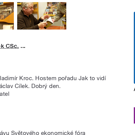
ek CSc.
...
ladimír Kroc. Hostem pořadu Jak to vidí
áclav Cílek. Dobrý den.
atel
rávu Světového ekonomické fóra