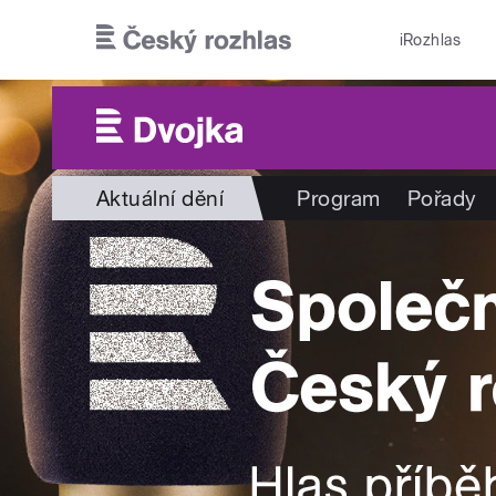
Přejít k hlavnímu obsahu
iRozhlas
Aktuální dění
Program
Pořady