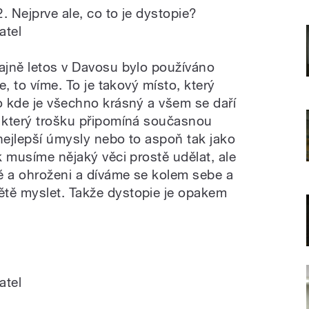
. Nejprve ale, co to je dystopie?
atel
dajně letos v Davosu bylo používáno
ie, to víme. To je takový místo, který
ko kde je všechno krásný a všem se daří
, který trošku připomíná současnou
nejlepší úmysly nebo to aspoň tak jako
ak musíme nějaký věci prostě udělat, ale
ně a ohroženi a díváme se kolem sebe a
ětě myslet. Takže dystopie je opakem
atel