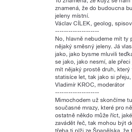
To znamená, že když se nám ta
znamená, že do budoucna bud
jeleny místní.
Václav CÍLEK, geolog, spisov
--------------------
No, hlavně nebudeme mít ty p
nějaký směsný jeleny. Já vlast
jako, jako bysme mluvili teďka
se jako, jako nesmí, ale přeci
mít nějaký prostě druh, který
statisíce let, tak jako si přeju
Vladimír KROC, moderátor
--------------------
Mimochodem už skončíme tuto
současné mrazy, které pro ně
ostatně někdo může říct, jaké
zavádět řeč, tak mohou být do
třeba ti plži ze Španělska, že