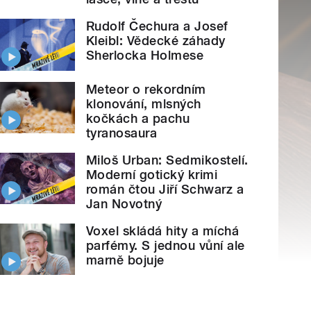
Rudolf Čechura a Josef
Kleibl: Vědecké záhady
Sherlocka Holmese
Meteor o rekordním
klonování, mlsných
kočkách a pachu
tyranosaura
Miloš Urban: Sedmikostelí.
Moderní gotický krimi
román čtou Jiří Schwarz a
Jan Novotný
Voxel skládá hity a míchá
parfémy. S jednou vůní ale
marně bojuje