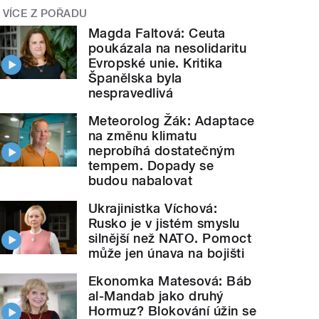
VÍCE Z POŘADU
Magda Faltová: Ceuta
poukázala na nesolidaritu
Evropské unie. Kritika
Španělska byla
nespravedlivá
Meteorolog Žák: Adaptace
na změnu klimatu
neprobíhá dostatečným
tempem. Dopady se
budou nabalovat
Ukrajinistka Víchová:
Rusko je v jistém smyslu
silnější než NATO. Pomoct
může jen únava na bojišti
Ekonomka Matesová: Báb
al-Mandab jako druhý
Hormuz? Blokování úžin se