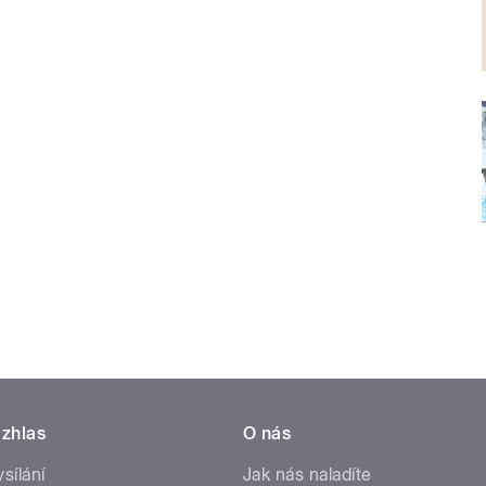
zhlas
O nás
ysílání
Jak nás naladíte