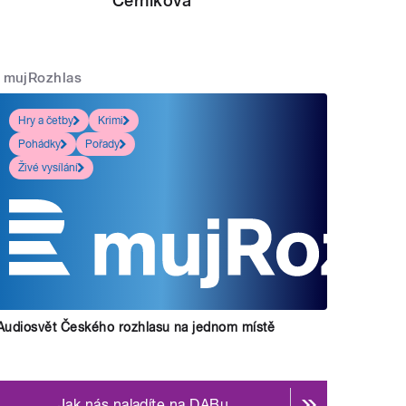
Černíková
mujRozhlas
Hry a četby
Krimi
Pohádky
Pořady
Živé vysílání
Audiosvět Českého rozhlasu na jednom místě
Jak nás naladíte na DABu