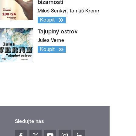
bizarností
Miloš Šenkýř, Tomáš Kremr
Koupit
Tajuplný ostrov
Jules Verne
Koupit
Sledujte nás