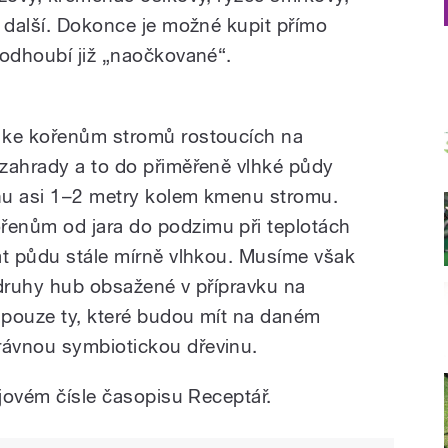
a další. Dokonce je možné kupit přímo
podhoubí již „naočkované“.
 ke kořenům stromů rostoucích na
zahrady a to do přiměřeně vlhké půdy
hu asi 1–2 metry kolem kmenu stromu.
enům od jara do podzimu při teplotách
at půdu stále mírně vlhkou. Musíme však
 druhy hub obsažené v přípravku na
 pouze ty, které budou mít na daném
ávnou symbiotickou dřevinu.
ijovém čísle časopisu Receptář.