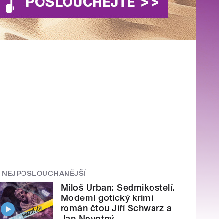
NEJPOSLOUCHANĚJŠÍ
Miloš Urban: Sedmikostelí.
Moderní gotický krimi
román čtou Jiří Schwarz a
Jan Novotný