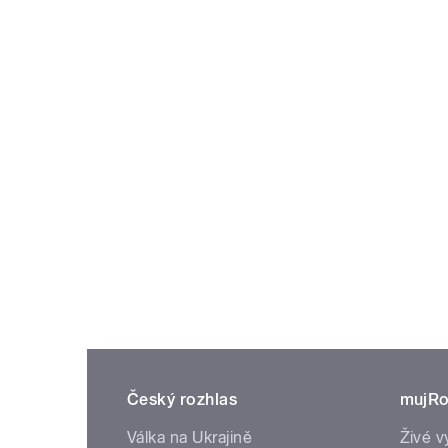
Český rozhlas
mujRo
Válka na Ukrajině
Živé v