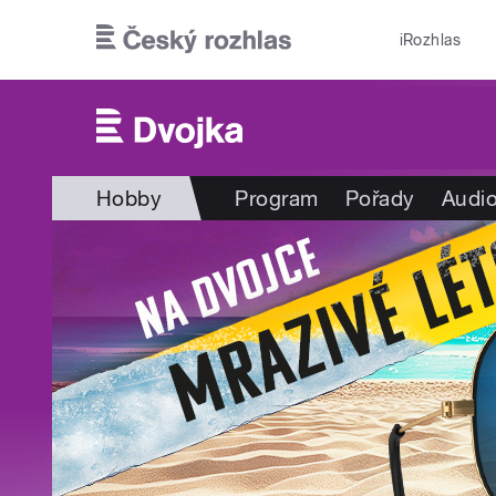
Přejít k hlavnímu obsahu
iRozhlas
Hobby
Program
Pořady
Audio