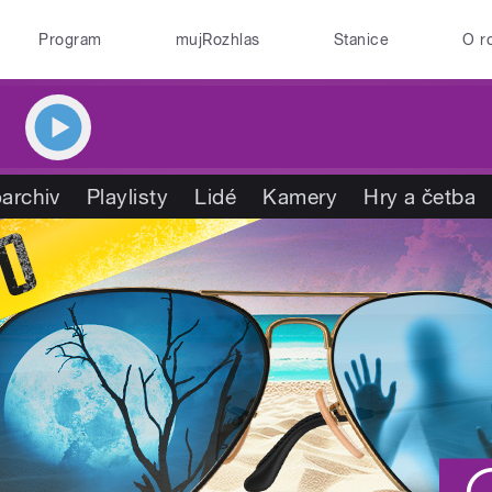
Program
mujRozhlas
Stanice
O r
archiv
Playlisty
Lidé
Kamery
Hry a četba