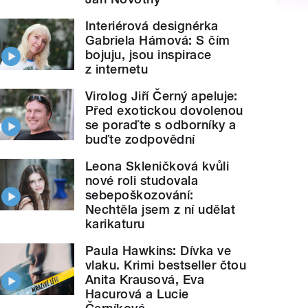
Interiérová designérka
Gabriela Hámová: S čím
bojuju, jsou inspirace
z internetu
Virolog Jiří Černý apeluje:
Před exotickou dovolenou
se poraďte s odborníky a
buďte zodpovědní
Leona Skleničková kvůli
nové roli studovala
sebepoškozování:
Nechtěla jsem z ní udělat
karikaturu
Paula Hawkins: Dívka ve
vlaku. Krimi bestseller čtou
Anita Krausová, Eva
Hacurová a Lucie