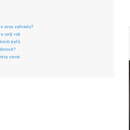
ro svou zahradu?
ro celý rok
dních keřů
sáhnout?
révy vinné