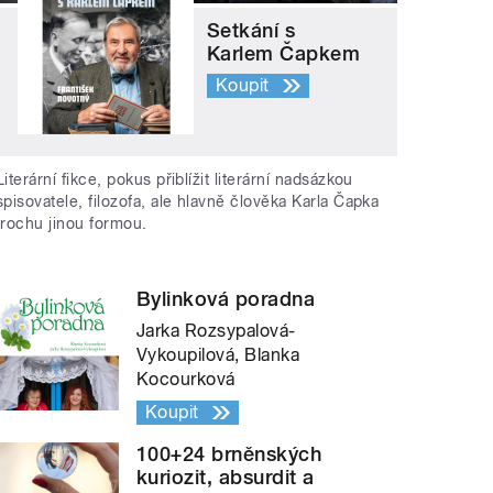
Setkání s
Karlem Čapkem
Koupit
Literární fikce, pokus přiblížit literární nadsázkou
spisovatele, filozofa, ale hlavně člověka Karla Čapka
trochu jinou formou.
Bylinková poradna
Jarka Rozsypalová-
Vykoupilová, Blanka
Kocourková
Koupit
100+24 brněnských
kuriozit, absurdit a