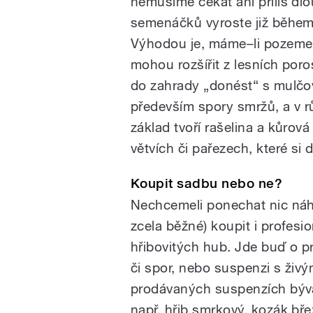
nemusíme čekat ani příliš dl
semenáčků vyroste již během 
Výhodou je, máme–li pozemek,
mohou rozšířit z lesních por
do zahrady „donést“ s mulčov
především spory smržů, a v rů
základ tvoří rašelina a kůrov
větvích či pařezech, které si
Koupit sadbu nebo ne?
Nechcemeli ponechat nic náho
zcela běžné) koupit i profes
hřibovitých hub. Jde buď o 
či spor, nebo suspenzi s živ
prodávaných suspenzích bývá
např. hřib smrkový, kozák bř