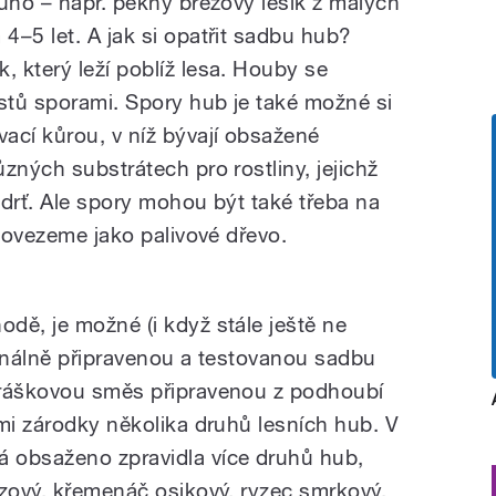
ouho – např. pěkný březový lesík z malých
4–5 let. A jak si opatřit sadbu hub?
 který leží poblíž lesa. Houby se
ostů sporami. Spory hub je také možné si
ací kůrou, v níž bývají obsažené
zných substrátech pro rostliny, jejichž
á drť. Ale spory mohou být také třeba na
 dovezeme jako palivové dřevo.
dě, je možné (i když stále ještě ne
ionálně připravenou a testovanou sadbu
práškovou směs připravenou z podhoubí
ými zárodky několika druhů lesních hub. V
 obsaženo zpravidla více druhů hub,
ezový, křemenáč osikový, ryzec smrkový,