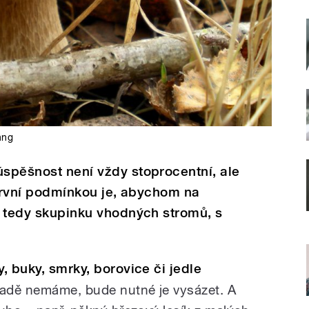
hng
úspěšnost není vždy stoprocentní, ale
. První podmínkou je, abychom na
“, tedy skupinku vhodných stromů, s
.
y, buky, smrky, borovice či jedle
adě nemáme, bude nutné je vysázet. A