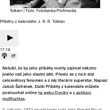
Tolkien | Foto: Fotobanka Profimedia
Příběhy z kalendáře: J. R. R. Tolkien
17:16
Netušil, že by jeho příběhy mohly zajímat někoho
jiného než jeho vlastní děti. Přesto se z nich stal
celosvětový fenomén a z něj literární superstar. Napsal
Jakub Šafránek. Další Příběhy z kalendáře můžete
poslouchat online
na webu Dvojky
a
v aplikaci
mujRozhlas
.
2. září roku 1972 opustil tento svět John Ronald Reuel