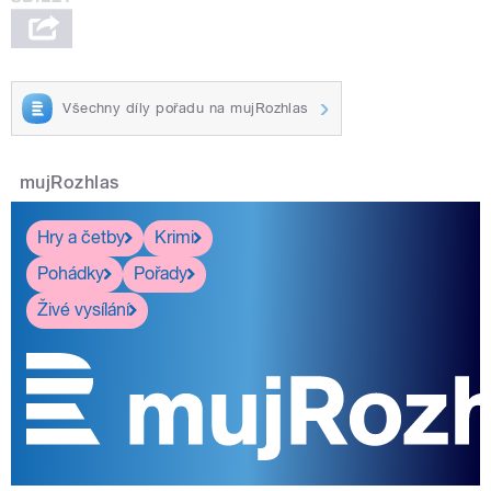
Všechny díly pořadu na mujRozhlas
mujRozhlas
Hry a četby
Krimi
Pohádky
Pořady
Živé vysílání