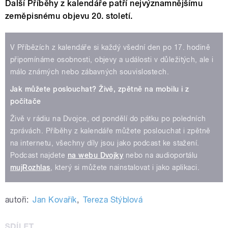
Další Příběhy z kalendáře patří nejvýznamnějšímu
zeměpisnému objevu 20. století.
V Příbězích z kalendáře si každý všední den po 17. hodině
připomínáme osobnosti, objevy a události v důležitých, ale i
málo známých nebo zábavných souvislostech.
Jak můžete poslouchat?
Živě, zpětně na mobilu i z
počítače
Živě v rádiu na Dvojce, od pondělí do pátku po poledních
zprávách. Příběhy z kalendáře můžete poslouchat i zpětně
na internetu, všechny díly jsou jako podcast ke stažení.
Podcast najdete
na webu Dvojky
nebo na audioportálu
mujRozhlas
, který si můžete nainstalovat i jako aplikaci.
autoři:
Jan Kovařík
,
Tereza Stýblová