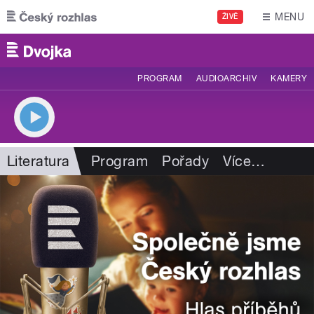
Přejít k hlavnímu obsahu
MENU
ŽIVĚ
PROGRAM
AUDIOARCHIV
KAMERY
Literatura
Program
Pořady
Více
…