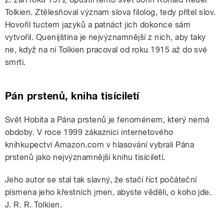
Tolkien. Ztělesňoval význam slova filolog, tedy přítel slov.
Hovořil tuctem jazyků a patnáct jich dokonce sám
vytvořil. Quenijština je nejvýznamnější z nich, aby taky
ne, když na ní Tolkien pracoval od roku 1915 až do své
smrti.
Pán prstenů, kniha tisíciletí
Svět Hobita a Pána prstenů je fenoménem, který nemá
obdoby. V roce 1999 zákazníci internetového
knihkupectví Amazon.com v hlasování vybrali Pána
prstenů jako nejvýznamnější knihu tisíciletí.
Jeho autor se stal tak slavný, že stačí říct počáteční
písmena jeho křestních jmen, abyste věděli, o koho jde.
J. R. R. Tolkien.