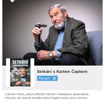
Setkání s Karlem Čapkem
Koupit
Literární fikce, pokus přiblížit literární nadsázkou spisovatele,
filozofa, ale hlavně člověka Karla Čapka trochu jinou formou.