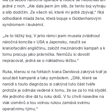
jedné z nich. „Ale dala jsem jim slib, že tento boj vyhraju
a slib dodržím. Ze všech sil, které mi ještě zbývají,“ říká
odhodlaně mladá žena, která bojuje s Goldenharovým
syndromem i leukémií.
„Je to těžký boj. V jeho rámci jsem musela zvládnout
náročná koncilia v USA a Japonsku, naučit se
kraniofaciální angličtinu, založit mezinárodní kampaň a k
tomu pracuju jako právnička. Nemůžu si dovolit
nepracovat, jedná se o nákladnou léčbu.“
Ruka, kterou si na fotkách Ivana Danišová zakrývá tvář je
součástí kampaně a taky symbolem. „Dítě, které se
narodí s touto diagnózou si zakrývá tuto část tváře
protože je odmala vedené k tomu, že se za to má stydět.
Ale jednoho dne dá tu ruku dolů. V tu chvíli nasedne na
vlak úsměvů a tou volnou rukou zamává svému
operačnímu týmu.“