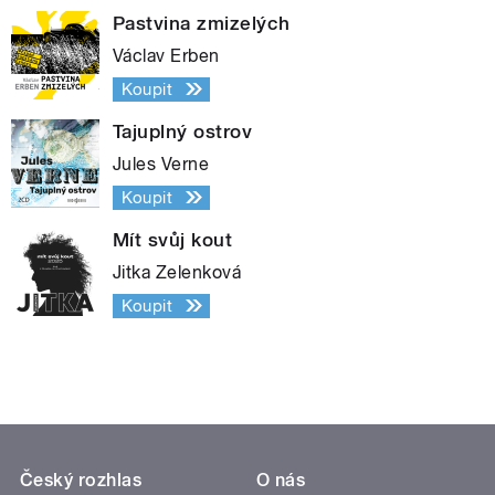
Pastvina zmizelých
Václav Erben
Koupit
Tajuplný ostrov
Jules Verne
Koupit
Mít svůj kout
Jitka Zelenková
Koupit
Český rozhlas
O nás