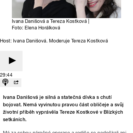
Ivana Danišová a Tereza Kostková |
Foto: Elena Horálková
Host: Ivana Danišová. Moderuje Tereza Kostková
29:44
Ivana Danišová je silná a statečná dívka s chutí
bojovat. Nemá vyvinutou pravou část obličeje a svůj
životní příběh vyprávěla Tereze Kostkové v Blízkých
setkáních.
Má za sebou náročné operace a rodiče se nedočkali ani