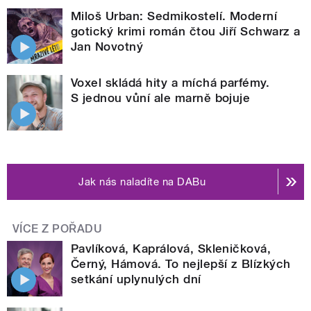
Miloš Urban: Sedmikostelí. Moderní
gotický krimi román čtou Jiří Schwarz a
Jan Novotný
Voxel skládá hity a míchá parfémy.
S jednou vůní ale marně bojuje
Jak nás naladíte na DABu
VÍCE Z POŘADU
Pavlíková, Kaprálová, Skleničková,
Černý, Hámová. To nejlepší z Blízkých
setkání uplynulých dní