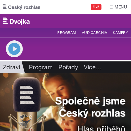
Přejít k hlavnímu obsahu
MENU
ŽIVĚ
PROGRAM
AUDIOARCHIV
KAMERY
Zdraví
Program
Pořady
Více
…