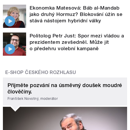
Ekonomka Matesová: Báb al-Mandab
jako druhý Hormuz? Blokování úžin se
stává nástojem hybridní války
Politolog Petr Just: Spor mezi vládou a
prezidentem zevšedněl. Může jít
o předehru volební kampaně
E-SHOP ČESKÉHO ROZHLASU
Přijměte pozvání na úsměvný doušek moudré
člověčiny.
František Novotný, moderátor