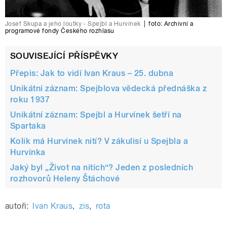
Josef Skupa a jeho loutky - Spejbl a Hurvínek
|
foto:
Archivní a
programové fondy Českého rozhlasu
SOUVISEJÍCÍ PŘÍSPĚVKY
Přepis: Jak to vidí Ivan Kraus – 25. dubna
Unikátní záznam: Spejblova vědecká přednáška z
roku 1937
Unikátní záznam: Spejbl a Hurvínek šetří na
Spartaka
Kolik má Hurvínek nití? V zákulisí u Spejbla a
Hurvínka
Jaký byl „Život na nitích“? Jeden z posledních
rozhovorů Heleny Štáchové
autoři:
Ivan Kraus
,
zis
,
rota