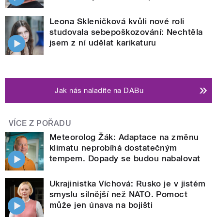
Leona Skleničková kvůli nové roli
studovala sebepoškozování: Nechtěla
jsem z ní udělat karikaturu
Jak nás naladíte na DABu
VÍCE Z POŘADU
Meteorolog Žák: Adaptace na změnu
klimatu neprobíhá dostatečným
tempem. Dopady se budou nabalovat
Ukrajinistka Víchová: Rusko je v jistém
smyslu silnější než NATO. Pomoct
může jen únava na bojišti