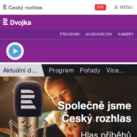
Přejít k hlavnímu obsahu
MENU
ŽIVĚ
PROGRAM
AUDIOARCHIV
KAMERY
Aktuální dění
Program
Pořady
Více
…