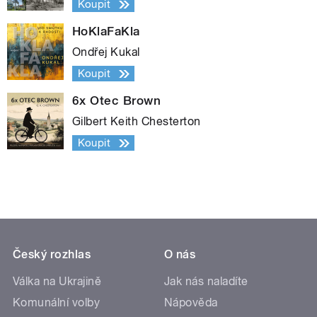
Koupit
HoKlaFaKla
Ondřej Kukal
Koupit
6x Otec Brown
Gilbert Keith Chesterton
Koupit
Český rozhlas
O nás
Válka na Ukrajině
Jak nás naladíte
Komunální volby
Nápověda