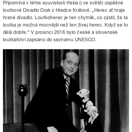
Připomíná v téhle souvislosti třeba (i ve světě) úspěšné
loutkové Divadlo Drak z Hradce Králové. „Herec ať hraje
hrané divadlo. Loutkoherec je ten chytrák, co zjistil, že ta
loutka je možná mocnější než ten živej herec. Když se to
dělá dobře.“ V prosinci 2016 bylo české a slovenské
loutkářství zapsáno do seznamu UNESCO.