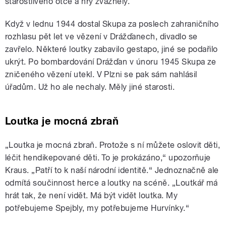
starostlivého otce a hry zvážněly.
Když v lednu 1944 dostal Skupa za poslech zahraničního
rozhlasu pět let ve vězení v Drážďanech, divadlo se
zavřelo. Některé loutky zabavilo gestapo, jiné se podařilo
ukrýt. Po bombardování Drážďan v únoru 1945 Skupa ze
zničeného vězení utekl. V Plzni se pak sám nahlásil
úřadům. Už ho ale nechaly. Měly jiné starosti.
Loutka je mocná zbraň
„Loutka je mocná zbraň. Protože s ní můžete oslovit děti,
léčit hendikepované děti. To je prokázáno,“ upozorňuje
Kraus. „Patří to k naší národní identitě.“ Jednoznačně ale
odmítá součinnost herce a loutky na scéně. „Loutkář má
hrát tak, že není vidět. Má být vidět loutka. My
potřebujeme Spejbly, my potřebujeme Hurvínky.“