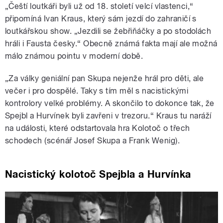
„Čeští loutkáři byli už od 18. století velcí vlastenci,“
připomíná Ivan Kraus, který sám jezdí do zahraničí s
loutkářskou show. „Jezdili se žebřiňáčky a po stodolách
hráli i Fausta česky.“ Obecně známá fakta mají ale možná
málo známou pointu v moderní době.
„Za války geniální pan Skupa nejenže hrál pro děti, ale
večer i pro dospělé. Taky s tím měl s nacistickými
kontrolory velké problémy. A skončilo to dokonce tak, že
Spejbl a Hurvínek byli zavřeni v trezoru.“ Kraus tu naráží
na události, které odstartovala hra Kolotoč o třech
schodech (scénář Josef Skupa a Frank Wenig).
Nacistický kolotoč Spejbla a Hurvínka