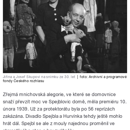
Jiřina a Josef Skupovi na snímku ze 30. let
|
foto:
Archivní a programové
fondy Českého rozhlasu
Zřejmá mnichovská alegorie, ve které se domovnice
snaží převzít moc ve Spejblovic domě, měla premiéru 10.
února 1939. Už za protektorátu byla po 56 reprízách
zakázána. Divadlo Spejbla a Hurvínka tehdy ještě mohlo
hrát dál. Spejbl se ale z mouly najednou proměnil ve