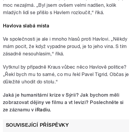
moc nezajímá. „Byl jsem ovšem velmi nadšen, kolik
mladých lidí se přišlo s Havlem rozloučit,“ říká.
Havlova slabá místa
Ve společnosti je ale i mnoho hlasů proti Havlovi. „Někdy
mám pocit, že když vypadne proud, je to jeho vina. S tím
zásadně nesouhlasím,“ říká.
Vytknul by případně Kraus vůbec něco Havlově politice?
„Řekl bych mu to samé, co mu řekl Pavel Tigrid. Občas je
důležité uhodit do stolu.“
Jaká je humanitární krize v Sýrii? Jak bychom měli
zobrazovat dějiny ve filmu a vt levizi? Poslechněte si
ze záznamu v
iRadiu
.
SOUVISEJÍCÍ PŘÍSPĚVKY