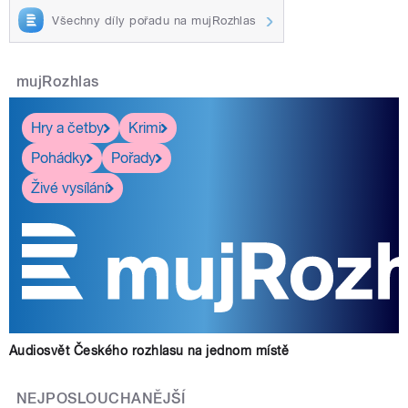
Všechny díly pořadu na mujRozhlas
mujRozhlas
Hry a četby
Krimi
Pohádky
Pořady
Živé vysílání
Audiosvět Českého rozhlasu na jednom místě
NEJPOSLOUCHANĚJŠÍ