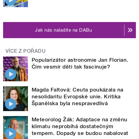
Jak nás naladíte na DABu
VÍCE Z POŘADU
Popularizátor astronomie Jan Florian.
Čím vesmír děti tak fascinuje?
Magda Faltová: Ceuta poukázala na
nesolidaritu Evropské unie. Kritika
Španělska byla nespravedlivá
Meteorolog Žák: Adaptace na změnu
klimatu neprobíhá dostatečným
tempem. Dopady se budou nabalovat