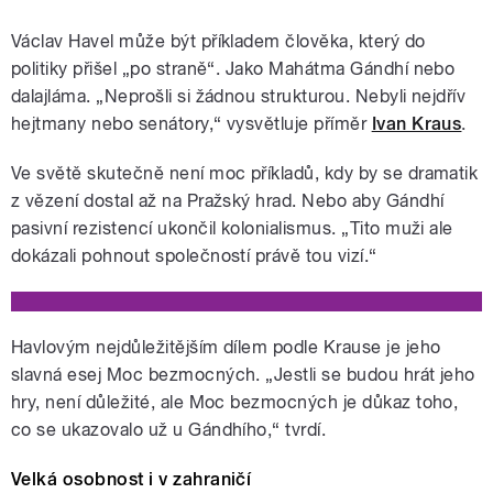
Václav Havel může být příkladem člověka, který do
politiky přišel „po straně“. Jako Mahátma Gándhí nebo
dalajláma. „Neprošli si žádnou strukturou. Nebyli nejdřív
hejtmany nebo senátory,“ vysvětluje příměr
Ivan Kraus
.
Ve světě skutečně není moc příkladů, kdy by se dramatik
z vězení dostal až na Pražský hrad. Nebo aby Gándhí
pasivní rezistencí ukončil kolonialismus. „Tito muži ale
dokázali pohnout společností právě tou vizí.“
Havlovým nejdůležitějším dílem podle Krause je jeho
slavná esej Moc bezmocných. „Jestli se budou hrát jeho
hry, není důležité, ale Moc bezmocných je důkaz toho,
co se ukazovalo už u Gándhího,“ tvrdí.
Velká osobnost i v zahraničí