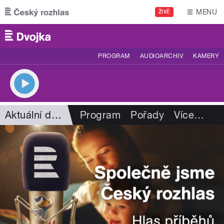
Přejít k hlavnímu obsahu
MENU
ŽIVĚ
PROGRAM
AUDIOARCHIV
KAMERY
Aktuální dění
Program
Pořady
Více
…