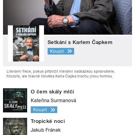
Setkání s Karlem Čapkem
Koupit
Literární fikce, pokus přiblížit literární nadsázkou spisovatele,
filozofa, ale hlavně člověka Karla Čapka trochu jinou formou.
O čem skály mlčí
Kateřina Surmanová
Koupit
Tropické noci
Jakub Fránek