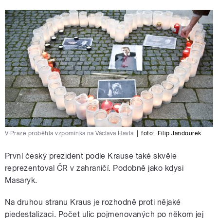
V Praze proběhla vzpomínka na Václava Havla
|
foto:
Filip Jandourek
První český prezident podle Krause také skvěle
reprezentoval ČR v zahraničí. Podobně jako kdysi
Masaryk.
Na druhou stranu Kraus je rozhodně proti nějaké
piedestalizaci. Počet ulic pojmenovaných po někom jej