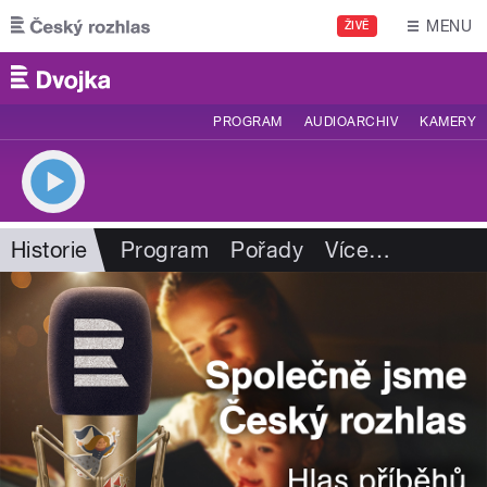
Přejít k hlavnímu obsahu
MENU
ŽIVĚ
PROGRAM
AUDIOARCHIV
KAMERY
Historie
Program
Pořady
Více
…