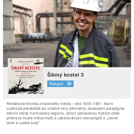
Šikmý kostel 3
Koupit
Románová kronika ztraceného města - léta 1945–1961. Karin
Lednická předkládá do značné míry převratný, dosavadní paradigma
měnící obraz hornického regionu, jehož zahlazenou historii stále
překrývá tlustá vrstva mýtů a zakořeněných stereotypů o „černé
zemi a rudém kraji“.