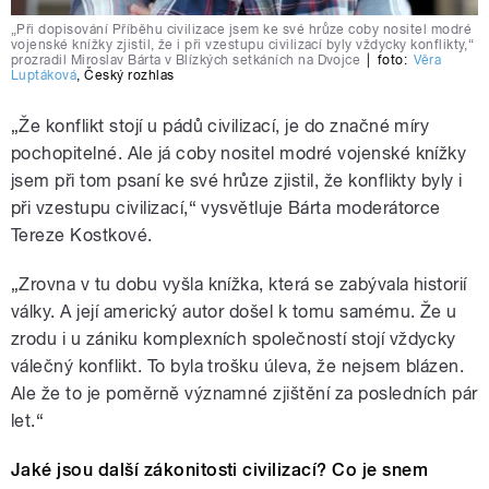
„Při dopisování Příběhu civilizace jsem ke své hrůze coby nositel modré
vojenské knížky zjistil, že i při vzestupu civilizací byly vždycky konflikty,“
prozradil Miroslav Bárta v Blízkých setkáních na Dvojce
|
foto:
Věra
Luptáková
,
Český rozhlas
„Že konflikt stojí u pádů civilizací, je do značné míry
pochopitelné. Ale já coby nositel modré vojenské knížky
jsem při tom psaní ke své hrůze zjistil, že konflikty byly i
při vzestupu civilizací,“ vysvětluje Bárta moderátorce
Tereze Kostkové.
„Zrovna v tu dobu vyšla knížka, která se zabývala historií
války. A její americký autor došel k tomu samému. Že u
zrodu i u zániku komplexních společností stojí vždycky
válečný konflikt. To byla trošku úleva, že nejsem blázen.
Ale že to je poměrně významné zjištění za posledních pár
let.“
Jaké jsou další zákonitosti civilizací? Co je snem