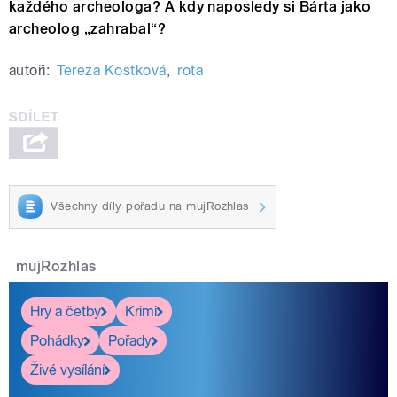
každého archeologa? A kdy naposledy si Bárta jako
archeolog „zahrabal“?
autoři:
Tereza Kostková
,
rota
Všechny díly pořadu na mujRozhlas
mujRozhlas
Hry a četby
Krimi
Pohádky
Pořady
Živé vysílání