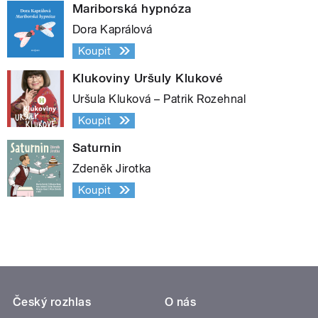
Mariborská hypnóza
Dora Kaprálová
Koupit
Klukoviny Uršuly Klukové
Uršula Kluková – Patrik Rozehnal
Koupit
Saturnin
Zdeněk Jirotka
Koupit
Český rozhlas
O nás