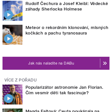
Rudolf Čechura a Josef Kleibl: Vědecké
záhady Sherlocka Holmese
Meteor o rekordním klonování, mlsných
kočkách a pachu tyranosaura
Jak nás naladíte na DABu
VÍCE Z POŘADU
Popularizátor astronomie Jan Florian.
Čím vesmír děti tak fascinuje?
Magda Faltová: Ceuta poukázala na