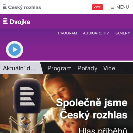
Přejít k hlavnímu obsahu
MENU
ŽIVĚ
PROGRAM
AUDIOARCHIV
KAMERY
Aktuální dění
Program
Pořady
Více
…