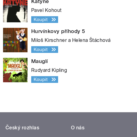
Katyně
Pavel Kohout
Koupit
Hurvínkovy příhody 5
Miloš Kirschner a Helena Štáchová
Koupit
Mauglí
Rudyard Kipling
Koupit
Český rozhlas
O nás