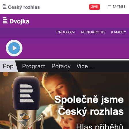
Přejít k hlavnímu obsahu
MENU
ŽIVĚ
PROGRAM
AUDIOARCHIV
KAMERY
Pop
Program
Pořady
Více
…