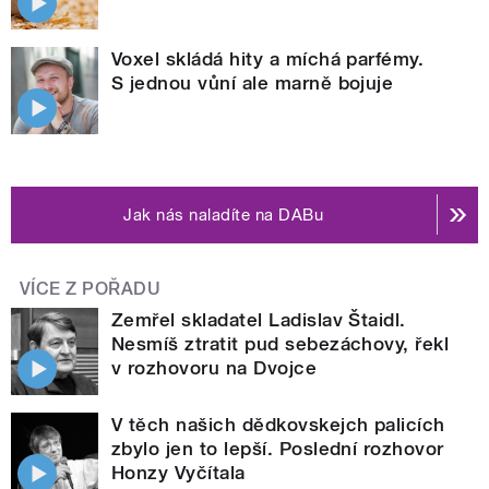
Voxel skládá hity a míchá parfémy.
S jednou vůní ale marně bojuje
Jak nás naladíte na DABu
VÍCE Z POŘADU
Zemřel skladatel Ladislav Štaidl.
Nesmíš ztratit pud sebezáchovy, řekl
v rozhovoru na Dvojce
V těch našich dědkovskejch palicích
zbylo jen to lepší. Poslední rozhovor
Honzy Vyčítala