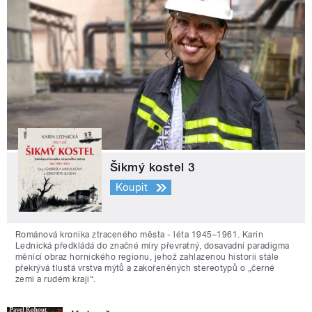
Šikmý kostel 3
Koupit
Románová kronika ztraceného města - léta 1945–1961. Karin
Lednická předkládá do značné míry převratný, dosavadní paradigma
měnící obraz hornického regionu, jehož zahlazenou historii stále
překrývá tlustá vrstva mýtů a zakořeněných stereotypů o „černé
zemi a rudém kraji“.