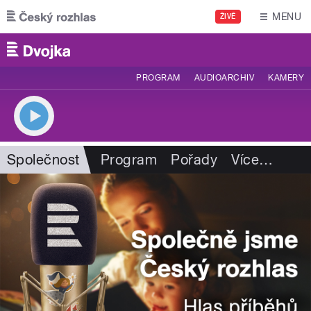
Přejít k hlavnímu obsahu
MENU
ŽIVĚ
PROGRAM
AUDIOARCHIV
KAMERY
Společnost
Program
Pořady
Více
…