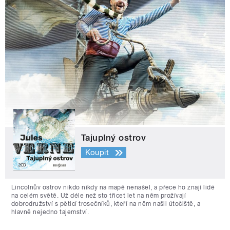
Tajuplný ostrov
Koupit
Lincolnův ostrov nikdo nikdy na mapě nenašel, a přece ho znají lidé
na celém světě. Už déle než sto třicet let na něm prožívají
dobrodružství s pěticí trosečníků, kteří na něm našli útočiště, a
hlavně nejedno tajemství.