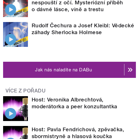
nespouští z očí. Mysteriózní příběh
o dávné lásce, vině a trestu
Rudolf Čechura a Josef Kleibl: Vědecké
záhady Sherlocka Holmese
Jak nás naladíte na DABu
VÍCE Z POŘADU
Host: Veronika Albrechtová,
moderátorka a peer konzultantka
Host: Pavla Fendrichová, zpěvačka,
sbormistryně a hlasová koučka