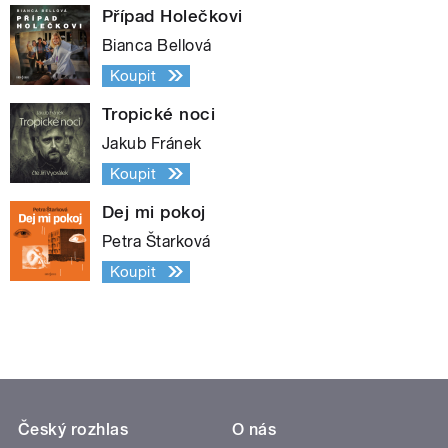
Případ Holečkovi
Bianca Bellová
Koupit
Tropické noci
Jakub Fránek
Koupit
Dej mi pokoj
Petra Štarková
Koupit
Český rozhlas
O nás