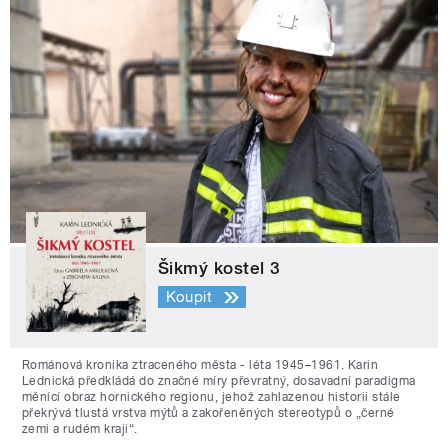
Šikmý kostel 3
Koupit
Románová kronika ztraceného města - léta 1945–1961. Karin
Lednická předkládá do značné míry převratný, dosavadní paradigma
měnící obraz hornického regionu, jehož zahlazenou historii stále
překrývá tlustá vrstva mýtů a zakořeněných stereotypů o „černé
zemi a rudém kraji“.