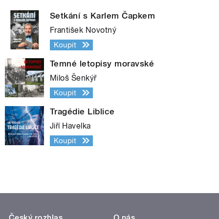
Setkání s Karlem Čapkem
František Novotný
Koupit
Temné letopisy moravské
Miloš Šenkýř
Koupit
Tragédie Liblice
Jiří Havelka
Koupit
Český rozhlas
O nás