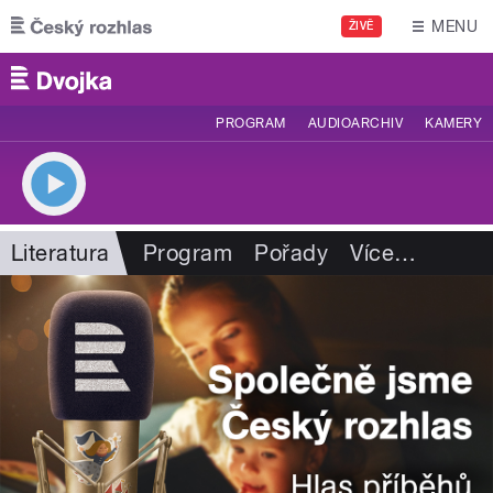
Přejít k hlavnímu obsahu
MENU
ŽIVĚ
PROGRAM
AUDIOARCHIV
KAMERY
Literatura
Program
Pořady
Více
…