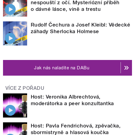
nespouští z očí. Mysteriózní příběh
o dávné lásce, vině a trestu
Rudolf Čechura a Josef Kleibl: Vědecké
záhady Sherlocka Holmese
Jak nás naladíte na DABu
VÍCE Z POŘADU
Host: Veronika Albrechtová,
moderátorka a peer konzultantka
Host: Pavla Fendrichová, zpěvačka,
sbormistryně a hlasová koučka