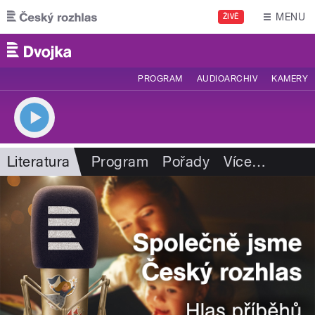
Přejít k hlavnímu obsahu
MENU
ŽIVĚ
PROGRAM
AUDIOARCHIV
KAMERY
Literatura
Program
Pořady
Více
…