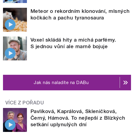
Meteor o rekordním klonování, mlsných
kočkách a pachu tyranosaura
Voxel skládá hity a míchá parfémy.
S jednou vůní ale marně bojuje
Jak nás naladíte na DABu
VÍCE Z POŘADU
Pavlíková, Kaprálová, Skleničková,
Černý, Hámová. To nejlepší z Blízkých
setkání uplynulých dní