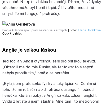
je v sobě. Netrpím vleklou beznadějí. Říkám, že vždycky
všechno může být horší i lepší. Žití v přítomnosti má
smysl. To mi funguje,“ prohlašuje.
Diář je krásnou spoluprací sester Geislerových
|
foto:
Elena Horálková
,
Český rozhlas
Anglie je velkou láskou
Teď točila v Anglii čtyřdílnou sérii pro britskou televizi.
„Obsadili mě do role Rusky, ale tentokrát to alespoň
nebyla prostitutka,“ směje se herečka.
„Byla jsem profesorka fyziky a taky špionka. Cením si
toho, že mi režisér nabídl roli bez castingu,“ hodnotí
herečka, která si pobyt v Anglii užívala. „Jsem anglofil.
Vyjdu z letiště a jsem šťastná. Mně tam i to metro voní!