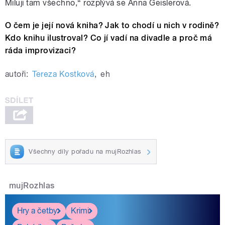
Miluji tam všechno,“ rozplývá se Anna Geislerová.
O čem je její nová kniha? Jak to chodí u nich v rodině?
Kdo knihu ilustroval? Co jí vadí na divadle a proč má
ráda improvizaci?
autoři:
Tereza Kostková
,
eh
Všechny díly pořadu na mujRozhlas
mujRozhlas
Hry a četby
Krimi