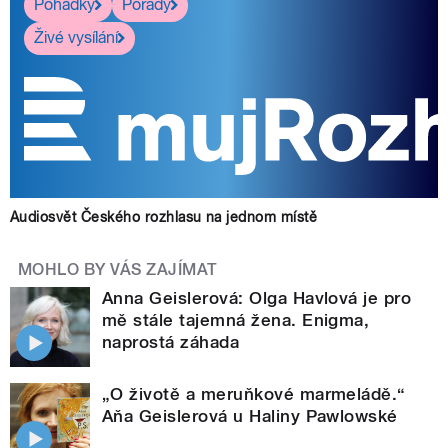
Pohádky
Pořady
Živé vysílání
Audiosvět Českého rozhlasu na jednom místě
MOHLO BY VÁS ZAJÍMAT
Anna Geislerová: Olga Havlová je pro
mě stále tajemná žena. Enigma,
naprostá záhada
„O životě a meruňkové marmeládě.“
Aňa Geislerová u Haliny Pawlowské