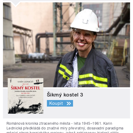
Šikmý kostel 3
Koupit
Románová kronika ztraceného města - léta 1945–1961. Karin
Lednická předkládá do značné míry převratný, dosavadní paradigma
měnící obraz hornického regionu, jehož zahlazenou historii stále