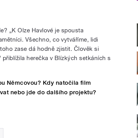
e
ole?
„K Olze Havlové j
e spousta
amětníci. Všechno, co vytváříme, lidi
oho zase dá hodně zjistit. Člověk si
 přiblížila herečka v Blízkých setkáních s
u Němcovou? Kdy natočila film
at nebo jde do dalšího projektu?