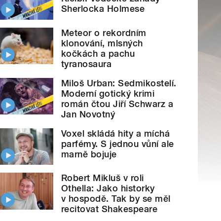
Sherlocka Holmese
Meteor o rekordním
klonování, mlsných
kočkách a pachu
tyranosaura
Miloš Urban: Sedmikostelí.
Moderní gotický krimi
román čtou Jiří Schwarz a
Jan Novotný
Voxel skládá hity a míchá
parfémy. S jednou vůní ale
marně bojuje
Robert Mikluš v roli
Othella: Jako historky
v hospodě. Tak by se měl
recitovat Shakespeare