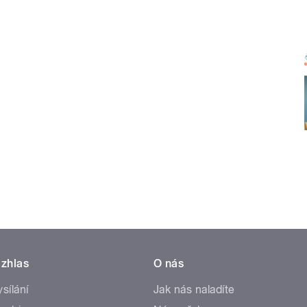
zhlas
O nás
ysílání
Jak nás naladíte