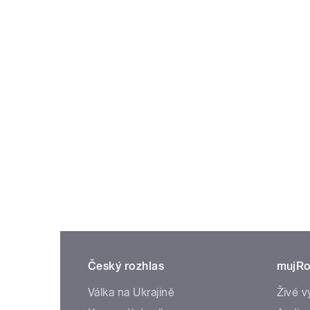
Český rozhlas
mujRo
Válka na Ukrajině
Živé v