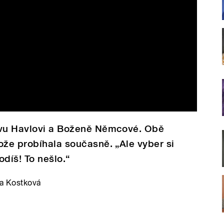
avu Havlovi a Boženě Němcové. Obě
ože probíhala současně. „Ale vyber si
hodíš! To nešlo.“
za Kostková