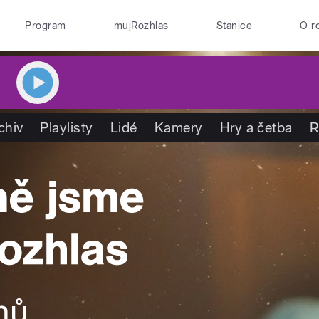
Program
mujRozhlas
Stanice
O r
chiv
Playlisty
Lidé
Kamery
Hry a četba
R