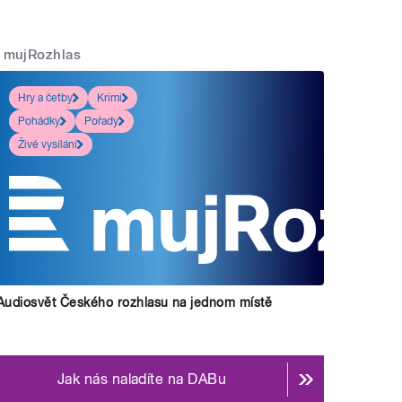
mujRozhlas
Hry a četby
Krimi
Pohádky
Pořady
Živé vysílání
Audiosvět Českého rozhlasu na jednom místě
Jak nás naladíte na DABu