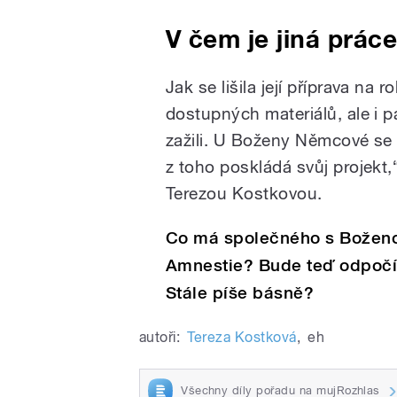
V čem je jiná prác
Jak se lišila její příprava na r
dostupných materiálů, ale i p
zažili. U Boženy Němcové se t
z toho poskládá svůj projekt,“
Terezou Kostkovou.
Co má společného s Boženo
Amnestie? Bude teď odpočív
Stále píše básně?
autoři:
Tereza Kostková
,
eh
Všechny díly pořadu na mujRozhlas