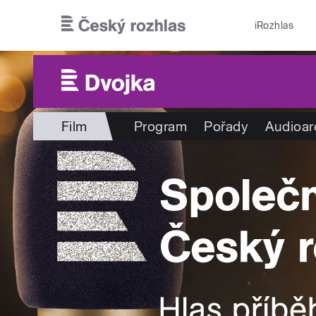
Přejít k hlavnímu obsahu
iRozhlas
Film
Program
Pořady
Audioar