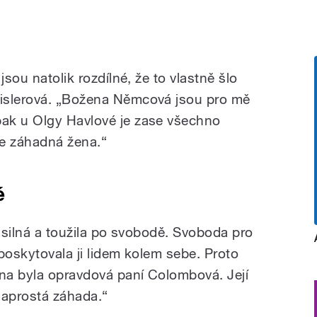
jsou natolik rozdílné, že to vlastně šlo
islerová. „Božena Němcová jsou pro mě
ak u Olgy Havlové je zase všechno
le záhadná žena.“
né
a silná a toužila po svobodě. Svoboda pro
poskytovala ji lidem kolem sebe. Proto
Ona byla opravdová paní Colombová. Její
 naprostá záhada.“