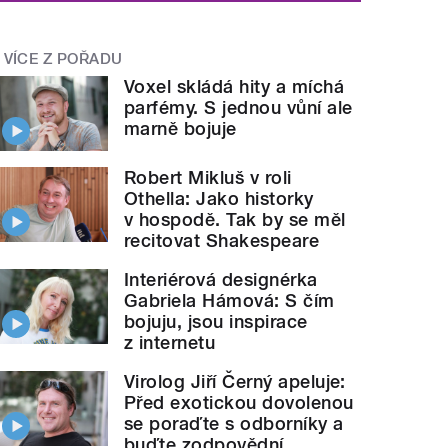
VÍCE Z POŘADU
Voxel skládá hity a míchá
parfémy. S jednou vůní ale
marně bojuje
Robert Mikluš v roli
Othella: Jako historky
v hospodě. Tak by se měl
recitovat Shakespeare
Interiérová designérka
Gabriela Hámová: S čím
bojuju, jsou inspirace
z internetu
Virolog Jiří Černý apeluje:
Před exotickou dovolenou
se poraďte s odborníky a
buďte zodpovědní