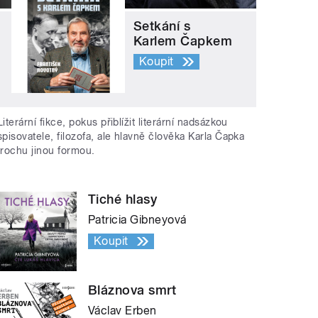
Setkání s
Karlem Čapkem
Koupit
Literární fikce, pokus přiblížit literární nadsázkou
spisovatele, filozofa, ale hlavně člověka Karla Čapka
trochu jinou formou.
Tiché hlasy
Patricia Gibneyová
Koupit
Bláznova smrt
Václav Erben