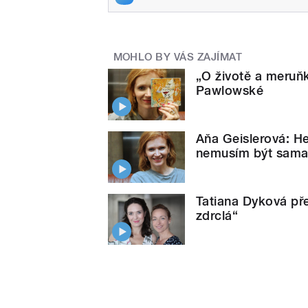
MOHLO BY VÁS ZAJÍMAT
„O životě a meruň
Pawlowské
Aňa Geislerová: He
nemusím být sama
Tatiana Dyková př
zdrclá“