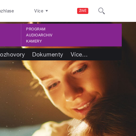
ozhlase
Více
ŽIVĚ
PROGRAM
AUDIOARCHIV
KAMERY
ozhovory
Dokumenty
Více
…