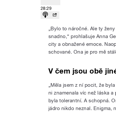
28:29
„Bylo to náročné. Ale ty ženy 
snadno,“ prohlašuje Anna Ge
city a obnažené emoce. Naop
schované. Ona je pro mě stá
V čem jsou obě ji
„
Měla jsem z ní pocit, že byl
ni znamenala víc než láska a 
byla tolerantní. A schopná. 
jádro nikdo neznal. Enigma,