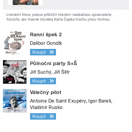
Literární fikce, pokus přiblížit literární nadsázkou spisovatele,
filozofa, ale hlavně člověka Karla Čapka trochu jinou formou.
Ranní špek 2
Dalibor Gondík
Koupit
Půlnoční párty S+Š
Jiří Suchý, Jiří Šlitr
Koupit
Válečný pilot
Antoine De Saint Exupéry, Igor Bareš,
Vladimír Rusko
Koupit