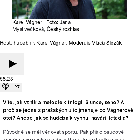
Karel Vágner | Foto:
Jana
Myslivečková
, Český rozhlas
Host: hudebník Karel Vágner. Moderuje Vláďa Slezák
58:23
Víte, jak vznikla melodie k trilogii Slunce, seno? A
proč se jedna z pražských ulic jmenuje po Vágnerově
otci? Anebo jak se hudebník vyhnul havárii letadla?
Původně se měl věnovat sportu. Pak přišlo osudové
zranění a vojenská služba v Plzni. To rozhodlo o jeho