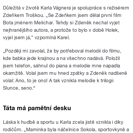
Důležitá v životě Karla Vágnera je spolupráce s režisérem
Zdeňkem Troškou. „Se Zdeňkem jsem dělal první film
Bota jménem Melichar. Tehdy si Zdeněk nechal vyjet
nejhranějšího autora, a protože to bylo v době Holek,
vyjel jsem já,” vzpomíná Karel.
„Později mi zavolal, že by potřeboval melodii do filmu,
kde babka jede krajinou a na všechno nadává. Položil
jsem telefon, sáhnul do piana a melodie mne napadla
okamžitě. Volal jsem mu hned zpátky a Zdeněk nadšeně
volal: Ano, to je ono! A tak vznikla melodie k trilogii
Slunce, seno.“
Táta má pamětní desku
Láska k hudbě a sportu u Karla zcela jistě vznikla i díky
rodičům. „Maminka byla náčelnice Sokola, sportovkyně a