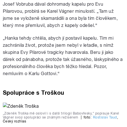
Josef Vobruba dával dohromady kapelu pro Evu
Pilarovou, probírá se Karel Vágner minulostí. „Tam už
jsme se vyloženě skamarádili a ona byla tím člověkem,
který mne přemluvil, abych z kapely odešel.“
„Hanka tehdy chtěla, abych jí postavil kapelu. Tím mi
zachránila život, protože jsem nebyl v letadle, s nímž
skupina Evy Pilarové tragicky havarovala. Beru ji jako
dárek od pánaboha, protože tak úžasného, láskyplného a
profesionálního člověka bych těžko hledal. Pozor,
nemluvím o Karlu Gottovi.“
Spolupráce s Troškou
„Zdeněk Troška mě oslovil i s další trilogií Babovřesky,“ popisuje Karel
Vágner svoji spolupráci se známým režisérem
|
foto:
Rostislav Taud
,
Český rozhlas