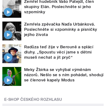
Zemřel hudebník Vašo Patejdl, člen
skupiny Elán. Poslechněte si jeho
vzpomínky
Zemřela zpěvačka Naďa Urbánková.
Poslechněte si vzpomínky a písničky
jejího života
Radůza teď žije v Berouně a splácí
dluhy. „Spoustu věcí jsme s dětmi
museli nechat a jít pryč“
Meky Žbirka se vyhýbal výměnám
názorů. Nešlo se s ním pohádat, shodují
se členové kapely Modus
E-SHOP ČESKÉHO ROZHLASU