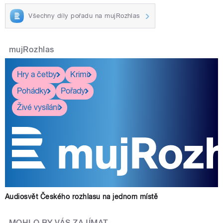
Všechny díly pořadu na mujRozhlas
mujRozhlas
Hry a četby
Krimi
Pohádky
Pořady
Živé vysílání
Audiosvět Českého rozhlasu na jednom místě
MOHLO BY VÁS ZAJÍMAT