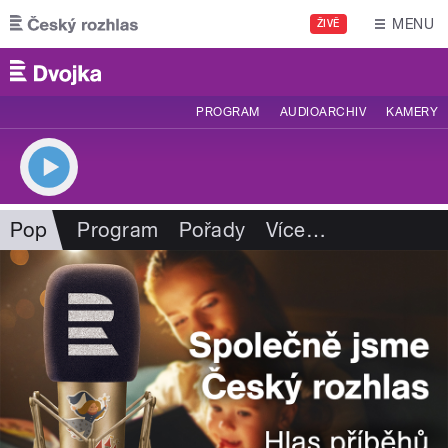
Přejít k hlavnímu obsahu
MENU
ŽIVĚ
PROGRAM
AUDIOARCHIV
KAMERY
Pop
Program
Pořady
Více
…