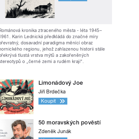
Románová kronika ztraceného města - léta 1945–
1961. Karin Lednická předkládá do značné míry
převratný, dosavadní paradigma měnící obraz
hornického regionu, jehož zahlazenou historii stále
překrývá tlustá vrstva mýtů a zakořeněných
stereotypů o „černé zemi a rudém kraji“.
Limonádový Joe
Jiří Brdečka
Koupit
50 moravských pověstí
Zdeněk Junák