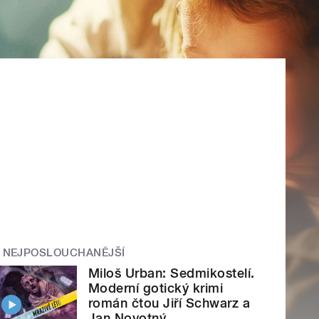
NEJPOSLOUCHANĚJŠÍ
Miloš Urban: Sedmikostelí.
Moderní gotický krimi
román čtou Jiří Schwarz a
Jan Novotný