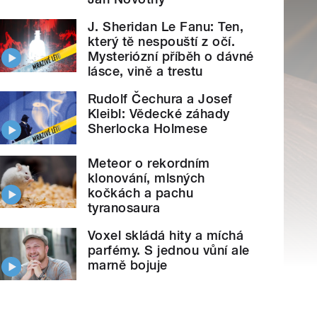
J. Sheridan Le Fanu: Ten,
který tě nespouští z očí.
Mysteriózní příběh o dávné
lásce, vině a trestu
Rudolf Čechura a Josef
Kleibl: Vědecké záhady
Sherlocka Holmese
Meteor o rekordním
klonování, mlsných
kočkách a pachu
tyranosaura
Voxel skládá hity a míchá
parfémy. S jednou vůní ale
marně bojuje