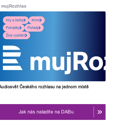
mujRozhlas
Hry a četby
Krimi
Pohádky
Pořady
Živé vysílání
Příjmení: Ficenec
ořáková a Jiří Holoubek.
" style="">
Audiosvět Českého rozhlasu na jednom místě
Jak nás naladíte na DABu