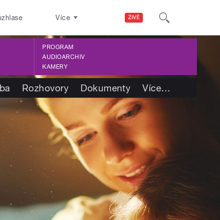
ozhlase
Více
ŽIVĚ
PROGRAM
AUDIOARCHIV
KAMERY
tba
Rozhovory
Dokumenty
Více
…