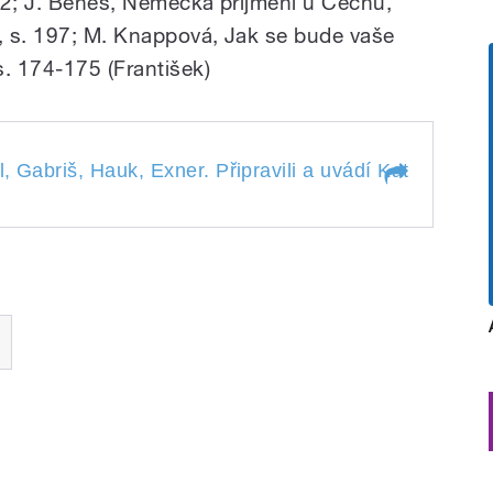
02; J. Beneš, Německá příjmení u Čechů,
, s. 197; M. Knappová, Jak se bude vaše
s. 174‒175 (František)
l, Gabriš, Hauk, Exner. Připravili a uvádí Kateřina Dv
ntl, Gabriš, Hauk, Exner.
eřina Dvořáková a Jiří