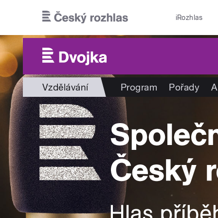
Přejít k hlavnímu obsahu
iRozhlas
Vzdělávání
Program
Pořady
A