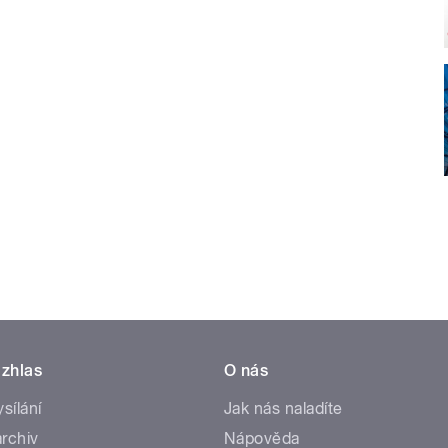
zhlas
O nás
ysílání
Jak nás naladíte
rchiv
Nápověda