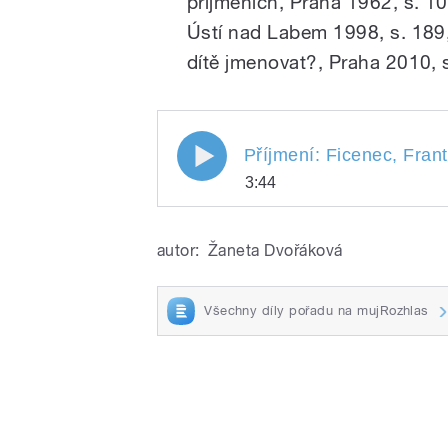
příjmeních, Praha 1962, s. 1
Ústí nad Labem 1998, s. 189
dítě jmenovat?, Praha 2010, 
Příjmení: Ficenec, Frant
3:44
Příjmení: Ficenec, Fra
Play
Připravili a uvádí Kat
autor:
Žaneta Dvořáková
Holoubek.
Všechny díly pořadu na mujRozhlas
/