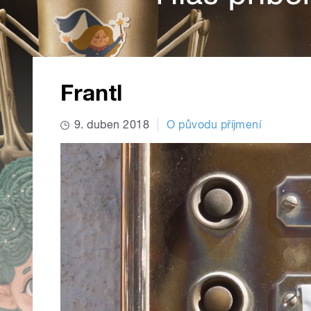
Frantl
9. duben 2018
O původu příjmení