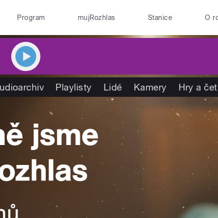
Program
mujRozhlas
Stanice
O r
udioarchiv
Playlisty
Lidé
Kamery
Hry a če