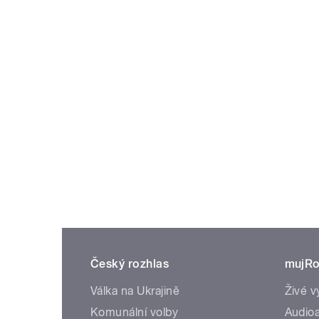
Český rozhlas
mujRo
Válka na Ukrajině
Živé v
Komunální volby
Audioa