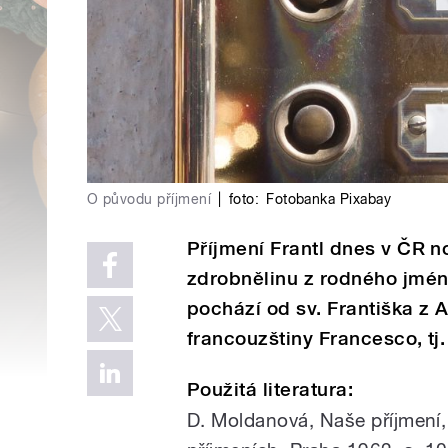
O původu příjmení
|
foto:
Fotobanka Pixabay
Příjmení Frantl dnes v ČR 
zdrobnělinu z rodného jména
pochází od sv. Františka z A
francouzštiny Francesco, tj
Použitá literatura:
D. Moldanová, Naše příjmení,