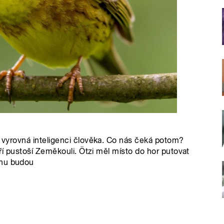
ů vyrovná inteligenci člověka. Co nás čeká potom?
teří pustoší Zeměkouli. Ötzi měl místo do hor putovat
onu budou