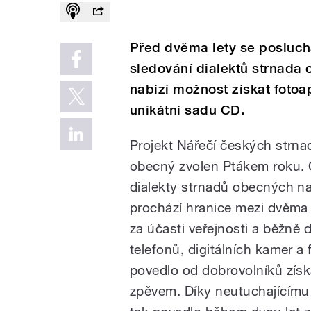
Před dvěma lety se poslucha
sledování dialektů strnada 
nabízí možnost získat fotoap
unikátní sadu CD.
Projekt Nářečí českých strna
obecný zvolen Ptákem roku. 
dialekty strnadů obecných na 
prochází hranice mezi dvěma 
za účasti veřejnosti a běžně 
telefonů, digitálních kamer a
povedlo od dobrovolníků zís
zpěvem. Díky neutuchajícím