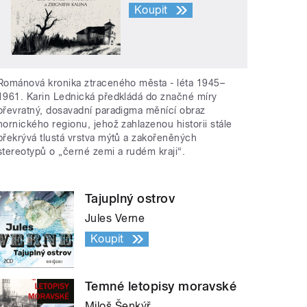
Koupit
Románová kronika ztraceného města - léta 1945–
1961. Karin Lednická předkládá do značné míry
převratný, dosavadní paradigma měnící obraz
hornického regionu, jehož zahlazenou historii stále
překrývá tlustá vrstva mýtů a zakořeněných
stereotypů o „černé zemi a rudém kraji“.
Tajuplný ostrov
Jules Verne
Koupit
Temné letopisy moravské
Miloš Šenkýř