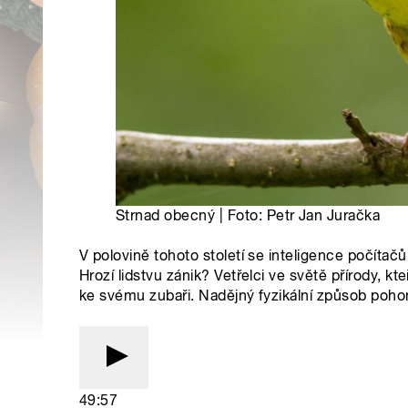
Strnad obecný | Foto: Petr Jan Juračka
V polovině tohoto století se inteligence počítač
Hrozí lidstvu zánik? Vetřelci ve světě přírody, k
ke svému zubaři. Nadějný fyzikální způsob poh
49:57