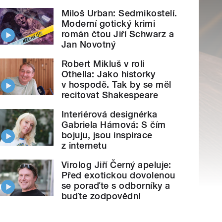
Miloš Urban: Sedmikostelí.
Moderní gotický krimi
román čtou Jiří Schwarz a
Jan Novotný
Robert Mikluš v roli
Othella: Jako historky
v hospodě. Tak by se měl
recitovat Shakespeare
Interiérová designérka
Gabriela Hámová: S čím
bojuju, jsou inspirace
z internetu
Virolog Jiří Černý apeluje:
Před exotickou dovolenou
se poraďte s odborníky a
buďte zodpovědní