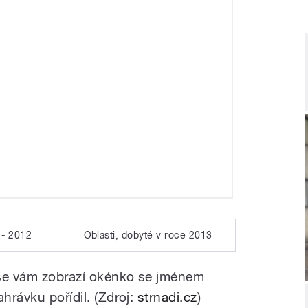
 - 2012
Oblasti, dobyté v roce 2013
c se vám zobrazí okénko se jménem
hrávku pořídil. (Zdroj:
strnadi.cz
)