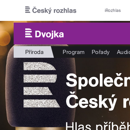
Přejít k hlavnímu obsahu
iRozhlas
Příroda
Program
Pořady
Audi