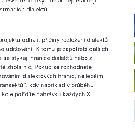
České republiky udělat nejdetailněji
trnadích dialektů.
projektu odhalit příčiny rozložení dialektů
ho udržování. K tomu je zapotřebí dalších
 se stýkají hranice dialektů nebo z
ště zhola nic. Pokud se rozhodnete
ováním dialektových hranic, nejlepším
transektů”, kdy například v průběhu
a kole pořídíte nahrávku každých X