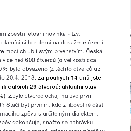
 zpestří letošní novinka - tzv.
olárníci či horolezci na dosažené území
dete moci chlubit svým prvenstvím. Česká
 více než 600 čtverců (o velikosti cca
0% bylo obsazeno (z těchto čtverců už
do 20.4. 2013,
za pouhých 14 dnů jste
ili dalších 29 čtverců; aktuální stav
5%
). Zbylé čtverce čekají na své první
t? Stačí být prvním, kdo z libovolné části
trnadího zpěvu s určitelným dialektem.
pěv dokončuje, snažte se nahrávku
tím šanci, že alespoň jednou svou písničku