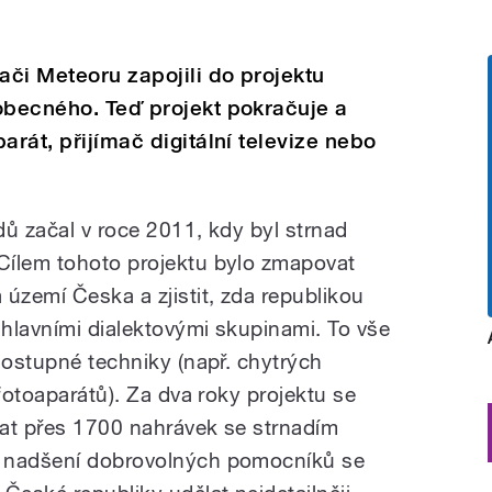
či Meteoru zapojili do projektu
obecného. Teď projekt pokračuje a
arát, přijímač digitální televize nebo
dů začal v roce 2011, kdy byl strnad
Cílem tohoto projektu bylo zmapovat
území Česka a zjistit, zda republikou
hlavními dialektovými skupinami. To vše
dostupné techniky (např. chytrých
 fotoaparátů). Za dva roky projektu se
kat přes 1700 nahrávek se strnadím
u nadšení dobrovolných pomocníků se