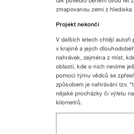
tak povedlo během dvou let z 
zmapovanou zemi z hlediska s
Projekt nekončí
V dalších letech chtějí autoři 
v krajině a jejich dlouhodobé
nahrávek, zejména z míst, kde
oblastí, kde o nich nevíme je
pomoci týmu vědců se zpřesň
způsobem je nahrávání tzv. “
nějaké procházky či výletu n
kilometrů.