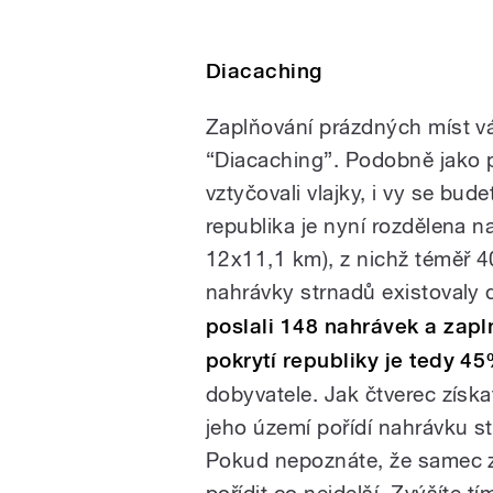
Diacaching
Zaplňování prázdných míst vám
“Diacaching”. Podobně jako p
vztyčovali vlajky, i vy se bu
republika je nyní rozdělena na
12x11,1 km), z nichž téměř 4
nahrávky strnadů existovaly 
poslali 148 nahrávek a zapln
pokrytí republiky je tedy 4
dobyvatele. Jak čtverec získa
jeho území pořídí nahrávku s
Pokud nepoznáte, že samec z
pořídit co nejdelší. Zvýšíte 