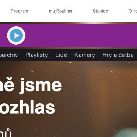
Program
mujRozhlas
Stanice
O r
oarchiv
Playlisty
Lidé
Kamery
Hry a četba