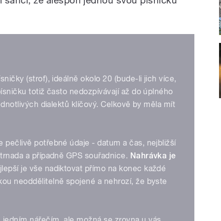
ičky (strof), ideálně okolo 20 (bude-li jich více,
písničku totiž často nedozpívávají až do úplného
jednotlivých dialektů klíčový. Celkově by měla mít
 pečlivě potřebné údaje - datum a čas, nejbližší
 strnada a případně GPS souřadnice.
Nahrávka je
lepší je vše nadiktovat přímo na konec každé
kou neoddělitelně spojené a nehrozí, že byste
 jedním nářečím, ale možná se zrovna u vás