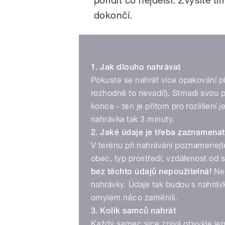
dokončí.
1. Jak dlouho nahrávat
Pokuste se nahrát více opakování písn
rozhodně to nevadí!). Strnadi svou 
konce - ten je přitom pro rozlišení 
nahrávka tak 3 minuty.
2. Jaké údaje je třeba zaznamenat
V terénu při nahrávání poznamenejte
obec, typ prostředí, vzdálenost od
bez těchto údajů nepoužitelná!
Nej
nahrávky. Údaje tak budou s nahráv
omylem něco zaměnili.
3. Kolik samců nahrát
Každý samec sice zpívá obvykle jen