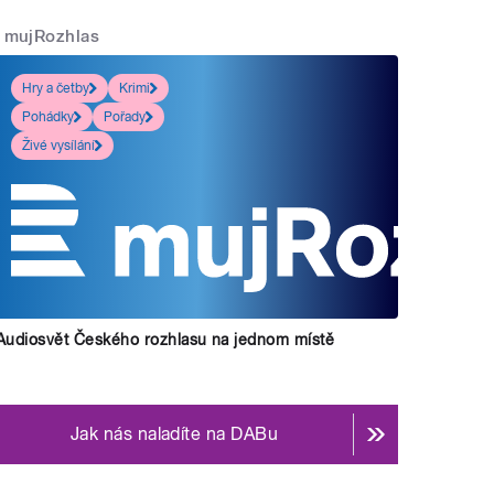
mujRozhlas
Hry a četby
Krimi
Pohádky
Pořady
Živé vysílání
Audiosvět Českého rozhlasu na jednom místě
Jak nás naladíte na DABu