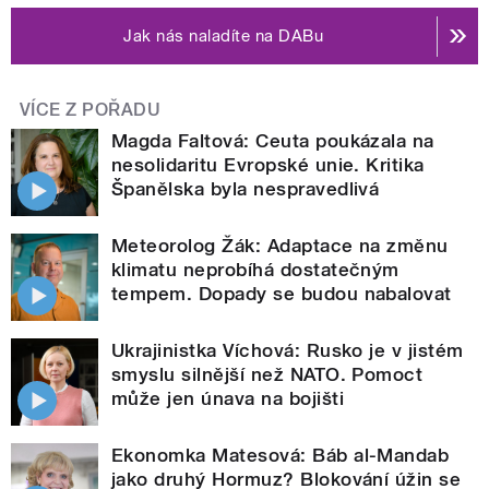
Jak nás naladíte na DABu
VÍCE Z POŘADU
Magda Faltová: Ceuta poukázala na
nesolidaritu Evropské unie. Kritika
Španělska byla nespravedlivá
Meteorolog Žák: Adaptace na změnu
klimatu neprobíhá dostatečným
tempem. Dopady se budou nabalovat
Ukrajinistka Víchová: Rusko je v jistém
smyslu silnější než NATO. Pomoct
může jen únava na bojišti
Ekonomka Matesová: Báb al-Mandab
jako druhý Hormuz? Blokování úžin se