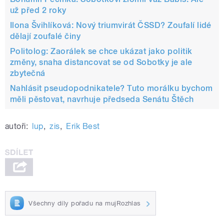
už před 2 roky
Ilona Švihlíková: Nový triumvirát ČSSD? Zoufalí lidé
dělají zoufalé činy
Politolog: Zaorálek se chce ukázat jako politik
změny, snaha distancovat se od Sobotky je ale
zbytečná
Nahlásit pseudopodnikatele? Tuto morálku bychom
měli pěstovat, navrhuje předseda Senátu Štěch
autoři:
lup
,
zis
,
Erik Best
Všechny díly pořadu na mujRozhlas