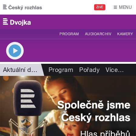
Přejít k hlavnímu obsahu
MENU
ŽIVĚ
PROGRAM
AUDIOARCHIV
KAMERY
Aktuální dění
Program
Pořady
Více
…