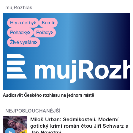
mujRozhlas
Hry a četby
Krimi
Pohádky
Pořady
Živé vysílání
Audiosvět Českého rozhlasu na jednom místě
NEJPOSLOUCHANĚJŠÍ
Miloš Urban: Sedmikostelí. Moderní
gotický krimi román čtou Jiří Schwarz a
Jan Novotný