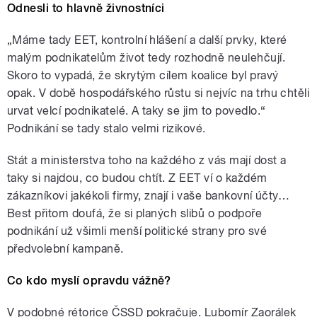
Odnesli to hlavně živnostníci
čas na bilancování plnění slibů
vlády? Zamíchala vládní krize
předvolebními kartami? Jaké je (a
„Máme tady EET, kontrolní hlášení a další prvky, které
bude) postavení Zaorálka a
malým podnikatelům život tedy rozhodně neulehčují.
Chovance v ČSSD? Co řekl
Skoro to vypadá, že skrytým cílem koalice byl pravý
dokument Svět podle Putina?
Moderuje Zita
opak. V době hospodářského růstu si nejvíc na trhu chtěli
urvat velcí podnikatelé. A taky se jim to povedlo.“
Podnikání se tady stalo velmi rizikové.
pause
Stát a ministerstva toho na každého z vás mají dost a
taky si najdou, co budou chtít. Z EET ví o každém
zákazníkovi jakékoli firmy, znají i vaše bankovní účty…
Best přitom doufá, že si planých slibů o podpoře
podnikání už všimli menší politické strany pro své
předvolební kampaně.
Co kdo myslí opravdu vážně?
V podobné rétorice ČSSD pokračuje. Lubomír Zaorálek