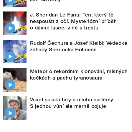
J. Sheridan Le Fanu: Ten, který tě
nespouští z očí. Mysteriózní příběh
o dávné lásce, vině a trestu
Rudolf Čechura a Josef Kleibl: Vědecké
záhady Sherlocka Holmese
Meteor o rekordním klonování, mlsných
kočkách a pachu tyranosaura
Voxel skládá hity a míchá parfémy.
S jednou vůní ale marně bojuje