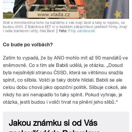
Stát a ministerstva toho na každého z vás mají dost a taky si najdou, co
budou chtít. Z Babišova EET ví o každém zákazníkovi jakékoli firmy, znají
i vaše bankovní účty, říká Best
|
foto:
Filip Jandourek
Co bude po volbách?
Zatím to vypadá, že by ANO mohlo mít až 90 mandátů ve
sněmovně. Co s tím ale Babiš udělá, je otázka. „Dosud
byla nejsilnější stranou ČSSD, která se většinou snažila
splnit, co slíbila. Voliči je taky dobře hlídali. Babiš se ale
celou dobu chová jako opoziční politik. Slibuje cokoli, ale
nikdy ho ani nenapadlo to taky splnit. Pokud vyhraje, je
otázka, jestli budou i voliči trvat na plnění jeho slibů.“