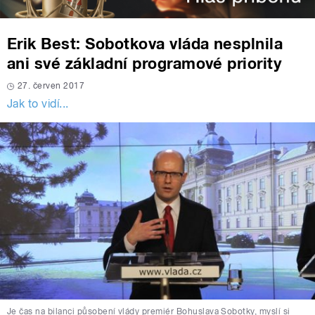
Erik Best: Sobotkova vláda nesplnila
ani své základní programové priority
27. červen 2017
Jak to vidí...
Je čas na bilanci působení vlády premiér Bohuslava Sobotky, myslí si