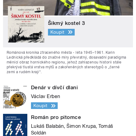
Šikmý kostel 3
Koupit
Románová kronika ztraceného města - léta 1945–1961. Karin
Lednická předkládá do značné míry převratný, dosavadní paradigma
měnící obraz hornického regionu, jehož zahlazenou historii stále
překrývá tlustá vrstva mýtů a zakořeněných stereotypů o „černé
zemi a rudém kraji“.
Denár v dívčí dlani
Václav Erben
Koupit
Román pro pitomce
Lukáš Balabán, Šimon Krupa, Tomáš
Soldán