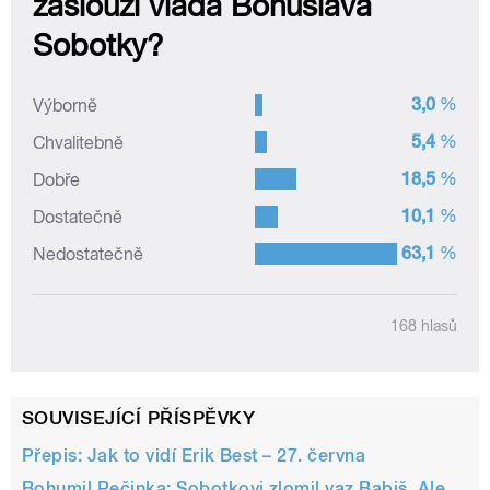
SOUVISEJÍCÍ PŘÍSPĚVKY
Přepis: Jak to vidí Erik Best – 27. června
Bohumil Pečinka: Sobotkovi zlomil vaz Babiš. Ale