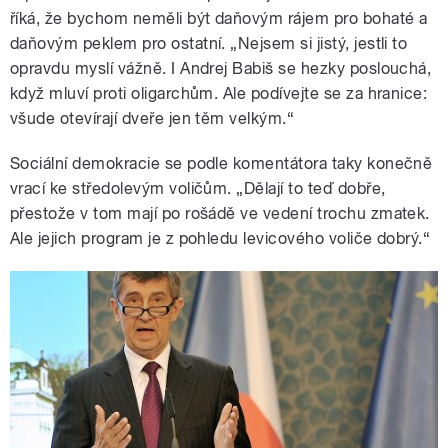
říká, že bychom neměli být daňovým rájem pro bohaté a
daňovým peklem pro ostatní. „Nejsem si jistý, jestli to
opravdu myslí vážně. I Andrej Babiš se hezky poslouchá,
když mluví proti oligarchům. Ale podívejte se za hranice:
všude otevírají dveře jen těm velkým.“
Sociální demokracie se podle komentátora taky konečně
vrací ke středolevým voličům. „Dělají to teď dobře,
přestože v tom mají po rošádě ve vedení trochu zmatek.
Ale jejich program je z pohledu levicového voliče dobrý.“