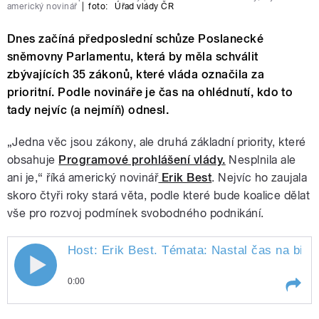
americký novinář
|
foto:
Úřad vlády ČR
Dnes začíná předposlední schůze Poslanecké
sněmovny Parlamentu, která by měla schválit
zbývajících 35 zákonů, které vláda označila za
prioritní. Podle novináře je čas na ohlédnutí, kdo to
tady nejvíc (a nejmíň) odnesl.
„Jedna věc jsou zákony, ale druhá základní priority, které
obsahuje
Programové prohlášení vlády.
Nesplnila ale
ani je,“ říká americký novinář
Erik Best
. Nejvíc ho zaujala
skoro čtyři roky stará věta, podle které bude koalice dělat
vše pro rozvoj podmínek svobodného podnikání.
Host: Erik Best. Témata: Nastal čas na bil
0:00
Play /
Senková.
Host: Erik Best. Témata: Nastal