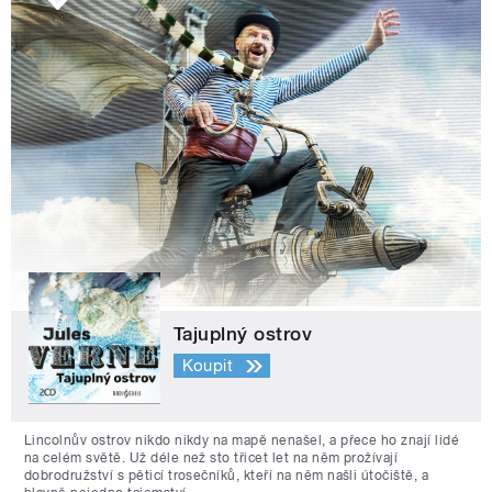
Tajuplný ostrov
Koupit
Lincolnův ostrov nikdo nikdy na mapě nenašel, a přece ho znají lidé
na celém světě. Už déle než sto třicet let na něm prožívají
dobrodružství s pěticí trosečníků, kteří na něm našli útočiště, a