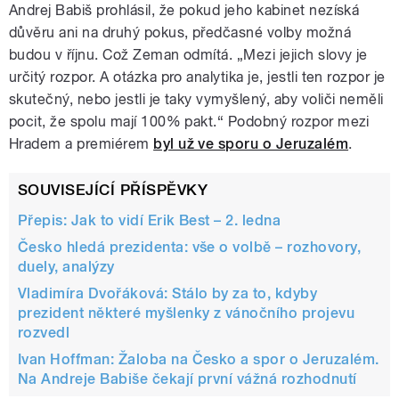
Andrej Babiš prohlásil, že pokud jeho kabinet nezíská
důvěru ani na druhý pokus, předčasné volby možná
budou v říjnu. Což Zeman odmítá. „Mezi jejich slovy je
určitý rozpor. A otázka pro analytika je, jestli ten rozpor je
skutečný, nebo jestli je taky vymyšlený, aby voliči neměli
pocit, že spolu mají 100% pakt.“ Podobný rozpor mezi
Hradem a premiérem
byl už ve sporu o Jeruzalém
.
SOUVISEJÍCÍ PŘÍSPĚVKY
Přepis: Jak to vidí Erik Best – 2. ledna
Česko hledá prezidenta: vše o volbě – rozhovory,
duely, analýzy
Vladimíra Dvořáková: Stálo by za to, kdyby
prezident některé myšlenky z vánočního projevu
rozvedl
Ivan Hoffman: Žaloba na Česko a spor o Jeruzalém.
Na Andreje Babiše čekají první vážná rozhodnutí