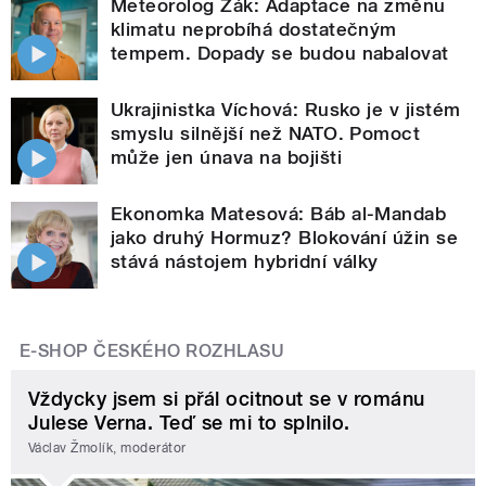
Meteorolog Žák: Adaptace na změnu
klimatu neprobíhá dostatečným
tempem. Dopady se budou nabalovat
Ukrajinistka Víchová: Rusko je v jistém
smyslu silnější než NATO. Pomoct
může jen únava na bojišti
Ekonomka Matesová: Báb al-Mandab
jako druhý Hormuz? Blokování úžin se
stává nástojem hybridní války
E-SHOP ČESKÉHO ROZHLASU
Vždycky jsem si přál ocitnout se v románu
Julese Verna. Teď se mi to splnilo.
Václav Žmolík, moderátor