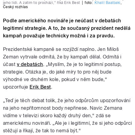
jeho lidi. A zatím to prochází,“ říká Erik Best
|
foto:
Khalil Baalbaki
,
Český rozhlas
Podle amerického novináře je neúčast v debatách
legitimní strategie. A to, že současný prezident nedělá
kampaň považuje technicky možná i za pravdu.
Prezidentské kampaně se rozjíždí naplno. Jen Miloš
Zeman vytrvale odmítá, že by kampaň dělal. Odmítá i
účast
v debatách
. „Myslím, že je to legitimní postup,
strategie. Otázka je, do jaké míry to pro něj bude
výhodné ve druhém kole, pokud v něm bude,“
upozorňuje
Erik Best
.
„Teď je těch debat tolik, že jeho odpůrcům upozorňování
na jeho nepřítomnost body nepřinese. Navíc Zemana
vidíme v televizi skoro každý druhý den,“ zdá se
americkému novináři. „Ale je i legitimní, že si jeho odpůrci
stěžují a říkají, že tak to nemá být.“