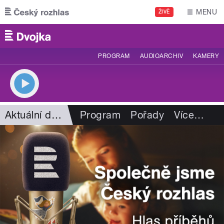
Přejít k hlavnímu obsahu
MENU
ŽIVĚ
PROGRAM
AUDIOARCHIV
KAMERY
Aktuální dění
Program
Pořady
Více
…