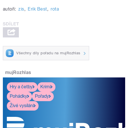
autoři:
zis
,
Erik Best
,
rota
Všechny díly pořadu na mujRozhlas
mujRozhlas
Hry a četby
Krimi
Pohádky
Pořady
Živé vysílání