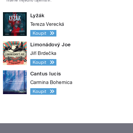
hlavně nejedno tajemství.
Lyžák
Tereza Verecká
Koupit
Limonádový Joe
Jiří Brdečka
Koupit
Cantus lucis
Carmina Bohemica
Koupit