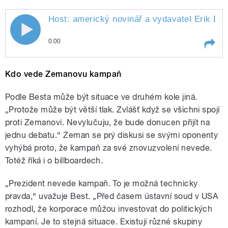
Host: americký novinář a vydavatel Erik Be
0:00
Play /
Senková.
Host: americký novinář a
Kdo vede Zemanovu kampaň
vydavatel Erik Best. Témata:
ústavní žaloba proti Trumpovi; rok
2017 v ČR a výhled do roku
Podle Besta může být situace ve druhém kole jiná.
2018; (ne)kampaň Miloše
„Protože může být větší tlak. Zvlášť když se všichni spojí
Zemana; prezidentské volby;
proti Zemanovi. Nevylučuju, že bude donucen přijít na
důvěra nové vládě. Moderuje Zita
jednu debatu.“ Zeman se prý diskusi se svými oponenty
vyhýbá proto, že kampaň za své znovuzvolení nevede.
Totéž říká i o billboardech.
pause
„Prezident nevede kampaň. To je možná technicky
pravda,“ uvažuje Best. „Před časem ústavní soud v USA
rozhodl, že korporace můžou investovat do politických
kampaní. Je to stejná situace. Existují různé skupiny