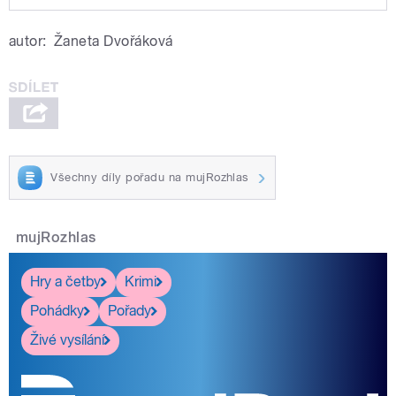
Play /
Holoubek.
Píše, Forman, Ertelt, Bulánek,
autor:
Žaneta Dvořáková
Denk, Kroupar. Moderují Lucie
Husárová a Jiří
Všechny díly pořadu na mujRozhlas
pause
mujRozhlas
Hry a četby
Krimi
Pohádky
Pořady
Živé vysílání