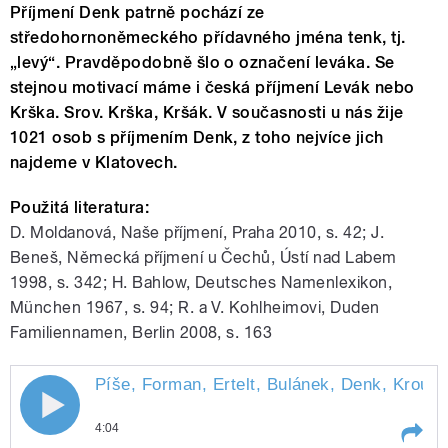
Příjmení Denk patrně pochází ze
středohornoněmeckého přídavného jména tenk, tj.
„levý“. Pravděpodobně šlo o označení leváka. Se
stejnou motivací máme i česká příjmení Levák nebo
Krška. Srov. Krška, Kršák. V současnosti u nás žije
1021 osob s příjmením Denk, z toho nejvíce jich
najdeme v Klatovech.
Použitá literatura:
D. Moldanová, Naše příjmení, Praha 2010, s. 42; J.
Beneš, Německá příjmení u Čechů, Ústí nad Labem
1998, s. 342; H. Bahlow, Deutsches Namenlexikon,
München 1967, s. 94; R. a V. Kohlheimovi, Duden
Familiennamen, Berlin 2008, s. 163
Píše, Forman, Ertelt, Bulánek, Denk, Kroupa
4:04