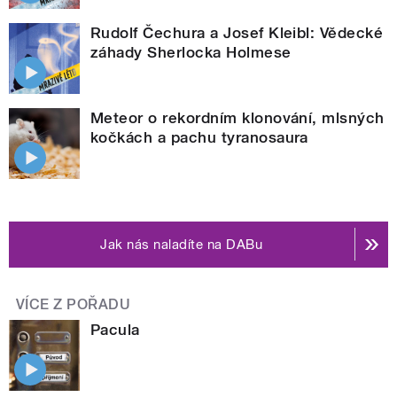
Rudolf Čechura a Josef Kleibl: Vědecké
záhady Sherlocka Holmese
Meteor o rekordním klonování, mlsných
kočkách a pachu tyranosaura
Jak nás naladíte na DABu
VÍCE Z POŘADU
Pacula