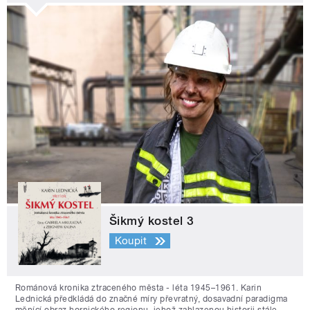
Šikmý kostel 3
Koupit
Románová kronika ztraceného města - léta 1945–1961. Karin
Lednická předkládá do značné míry převratný, dosavadní paradigma
měnící obraz hornického regionu, jehož zahlazenou historii stále