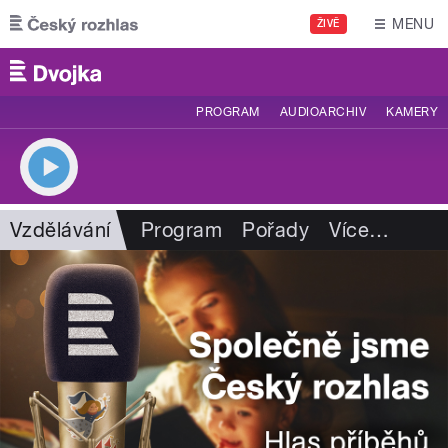
Přejít k hlavnímu obsahu
MENU
ŽIVĚ
PROGRAM
AUDIOARCHIV
KAMERY
Vzdělávání
Program
Pořady
Více
…