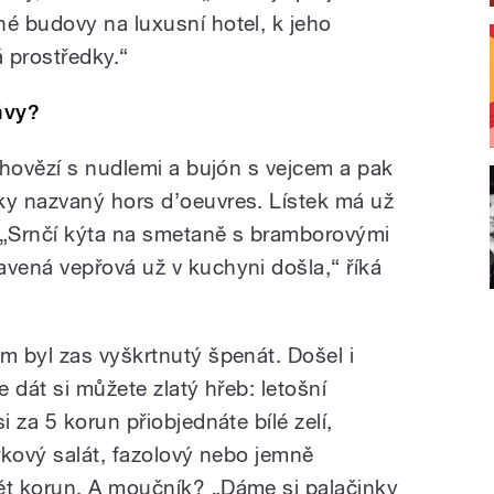
é budovy na luxusní hotel, k jeho
á prostředky.“
ávy?
 hovězí s nudlemi a bujón s vejcem a pak
y nazvaný hors d’oeuvres. Lístek má už
 „Srnčí kýta na smetaně s bramborovými
vená vepřová už v kuchyni došla,“ říká
 byl zas vyškrtnutý špenát. Došel i
 dát si můžete zlatý hřeb: letošní
 za 5 korun přiobjednáte bílé zelí,
urkový salát, fazolový nebo jemně
t korun. A moučník? „Dáme si palačinky