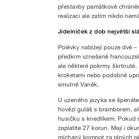
přestavby památkově chráněn
realizaci ale zatím nikdo nem
Jídelníček z dob největší sl
Polévky nabízejí pouze dvě –
předkrm vznešeně francouzsk
ale některé pokrmy škrtnuté.
kroketami nebo podobně upra
smutně Vaněk.
U uzeného jazyka se špenátem
hovězí guláš s bramborem, ale
husičku s knedlíkem. Pokud si
zaplatíte 27 korun. Mají i ok
míchaný kompot za plných pě