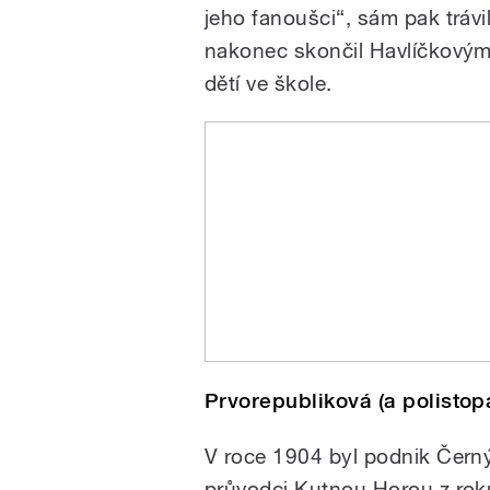
jeho fanoušci“, sám pak tráv
nakonec skončil Havlíčkovým
dětí ve škole.
Prvorepubliková (a polistop
V roce 1904 byl podnik Černý
průvodci Kutnou Horou z rok