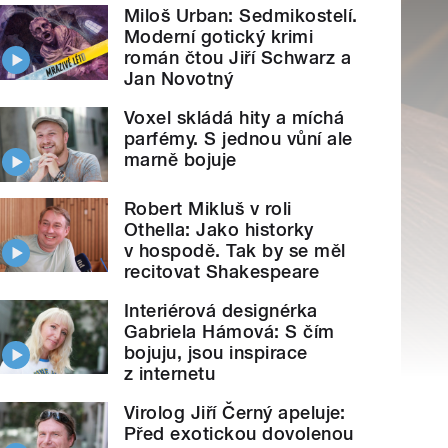
Miloš Urban: Sedmikostelí.
Moderní gotický krimi
román čtou Jiří Schwarz a
Jan Novotný
Voxel skládá hity a míchá
parfémy. S jednou vůní ale
marně bojuje
Robert Mikluš v roli
Othella: Jako historky
v hospodě. Tak by se měl
recitovat Shakespeare
Interiérová designérka
Gabriela Hámová: S čím
bojuju, jsou inspirace
z internetu
Virolog Jiří Černý apeluje:
Před exotickou dovolenou