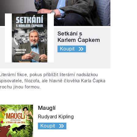
Setkání s
Karlem Čapkem
Koupit
Literární fikce, pokus přiblížit literární nadsázkou
spisovatele, filozofa, ale hlavně člověka Karla Čapka
trochu jinou formou.
Mauglí
Rudyard Kipling
Koupit