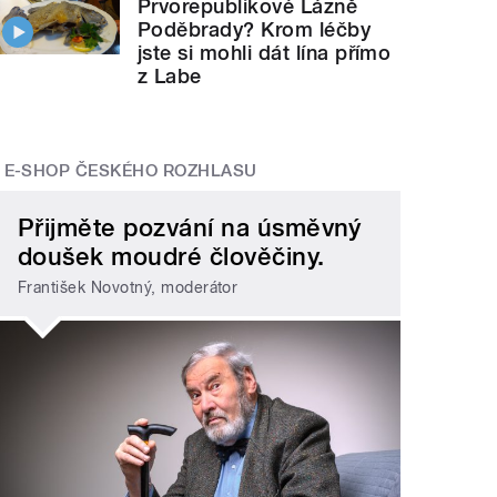
Prvorepublikové Lázně
Poděbrady? Krom léčby
jste si mohli dát lína přímo
z Labe
E-SHOP ČESKÉHO ROZHLASU
Přijměte pozvání na úsměvný
doušek moudré člověčiny.
František Novotný, moderátor