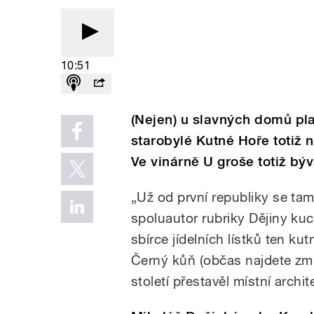
10:51
(Nejen) u slavných domů plat
starobylé Kutné Hoře totiž 
Ve vinárně U groše totiž bý
„Už od první republiky se tam
spoluautor rubriky Dějiny k
sbírce jídelních lístků ten k
Černý kůň (občas najdete zm
století přestavěl místní archi