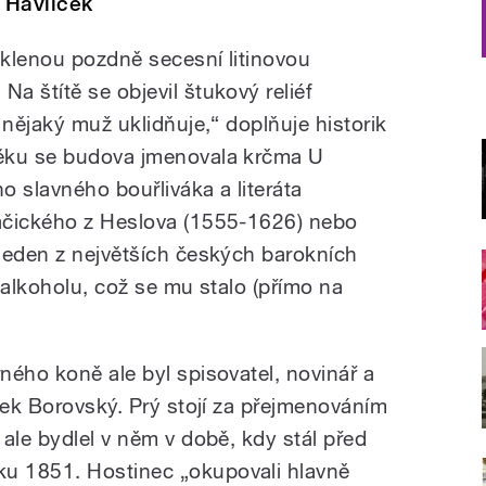
 Havlíček
klenou pozdně secesní litinovou
a štítě se objevil štukový reliéf
 nějaký muž uklidňuje,“ doplňuje historik
ěku se budova jmenovala krčma U
ho slavného bouřliváka a literáta
ačického z Heslova (1555-1626) nebo
jeden z největších českých barokních
 alkoholu, což se mu stalo (přímo na
ného koně ale byl spisovatel, novinář a
ček Borovský. Prý stojí za přejmenováním
ale bydlel v něm v době, kdy stál před
u 1851. Hostinec „okupovali hlavně