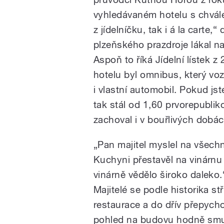
vyhledávaném hotelu s chvál
z jídelníčku, tak i á la carte
plzeňského prazdroje lákal na
Aspoň to říká Jídelní lístek z
hotelu byl omnibus, který vozi
i vlastní automobil. Pokud js
tak stál od 1,60 prvorepubli
zachoval i v bouřlivých dobá
„Pan majitel myslel na všechn
Kuchyni přestavěl na vinárnu 
vinárně vědělo široko daleko.
Majitelé se podle historika stř
restaurace a do dřív přepych
pohled na budovu hodně smut