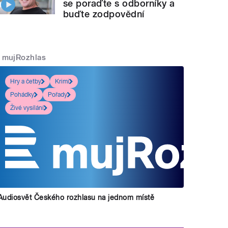
se poraďte s odborníky a
buďte zodpovědní
mujRozhlas
Hry a četby
Krimi
Pohádky
Pořady
Živé vysílání
Audiosvět Českého rozhlasu na jednom místě