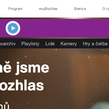
Program
mujRozhlas
Stanice
O r
oarchiv
Playlisty
Lidé
Kamery
Hry a četba