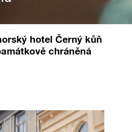
horský hotel Černý kůň
 památkově chráněná