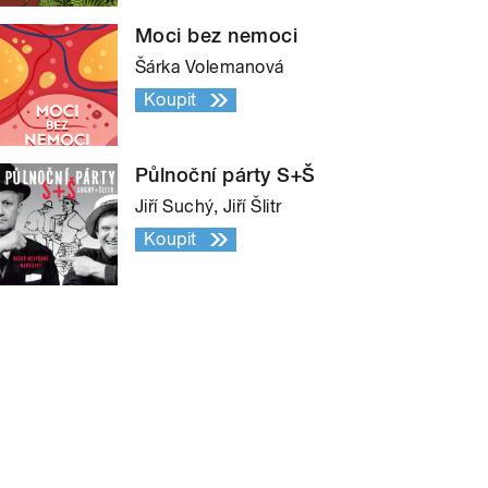
Moci bez nemoci
Šárka Volemanová
Koupit
Půlnoční párty S+Š
Jiří Suchý, Jiří Šlitr
Koupit