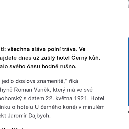
í: všechna sláva polní tráva. Ve
najdete dnes už zašlý hotel Černý kůň.
valo svého času hodně rušno.
 jedlo doslova znamenitě,“ říká
uchyně Roman Vaněk, který má ve své
utnohorský s datem 22. května 1921. Hotel
ínku o hotelu U černého koně) v minulém
tekt Jaromír Dajbych.