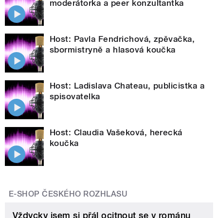
moderátorka a peer konzultantka
Host: Pavla Fendrichová, zpěvačka,
sbormistryně a hlasová koučka
Host: Ladislava Chateau, publicistka a
spisovatelka
Host: Claudia Vašeková, herecká
koučka
E-SHOP ČESKÉHO ROZHLASU
Vždycky jsem si přál ocitnout se v románu