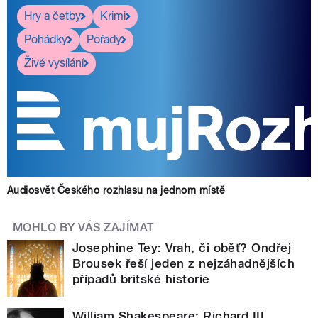
Hry a četby
Krimi
Pohádky
Pořady
Živé vysílání
Audiosvět Českého rozhlasu na jednom místě
MOHLO BY VÁS ZAJÍMAT
Josephine Tey: Vrah, či oběť? Ondřej
Brousek řeší jeden z nejzáhadnějších
případů britské historie
William Shakespeare: Richard III.