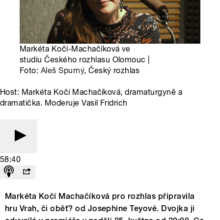
Markéta Kočí-Machačíková ve
studiu Českého rozhlasu Olomouc |
Foto:
Aleš Spurný
, Český rozhlas
Host: Markéta Kočí Machačíková, dramaturgyně a
dramatička. Moderuje Vasil Fridrich
58:40
Markéta Kočí Machačíková pro rozhlas připravila
hru Vrah, či oběť? od Josephine Teyové. Dvojka ji