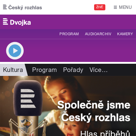
Přejít k hlavnímu obsahu
MENU
ŽIVĚ
PROGRAM
AUDIOARCHIV
KAMERY
Kultura
Program
Pořady
Více
…