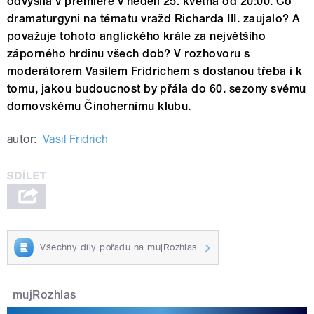
odvysílá v premiéře v neděli 25. května od 20:00. Co
dramaturgyni na tématu vražd Richarda III. zaujalo? A
považuje tohoto anglického krále za největšího
záporného hrdinu všech dob? V rozhovoru s
moderátorem Vasilem Fridrichem s dostanou třeba i k
tomu, jakou budoucnost by přála do 60. sezony svému
domovskému Činohernímu klubu.
autor:
Vasil Fridrich
Všechny díly pořadu na mujRozhlas
mujRozhlas