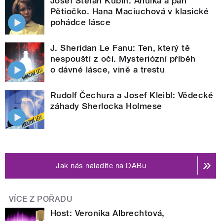
Josef Štefan Kubín: Anulka a pan
Pětiočko. Hana Maciuchová v klasické
pohádce lásce
J. Sheridan Le Fanu: Ten, který tě
nespouští z očí. Mysteriózní příběh
o dávné lásce, vině a trestu
Rudolf Čechura a Josef Kleibl: Vědecké
záhady Sherlocka Holmese
Jak nás naladíte na DABu
VÍCE Z POŘADU
Host: Veronika Albrechtová,