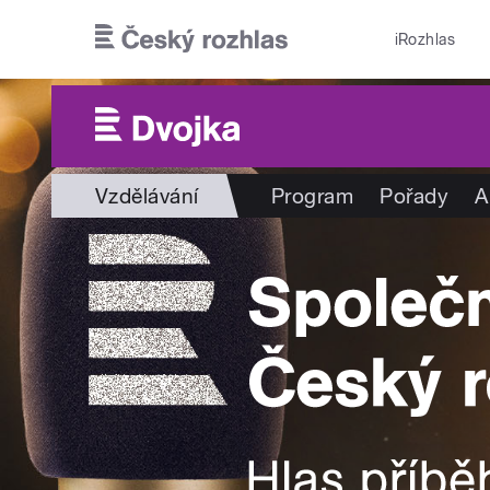
Přejít k hlavnímu obsahu
iRozhlas
Vzdělávání
Program
Pořady
A