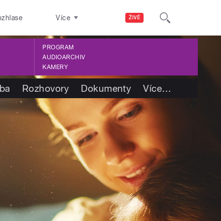
ozhlase
Více
ŽIVĚ
PROGRAM
AUDIOARCHIV
KAMERY
tba
Rozhovory
Dokumenty
Více
…