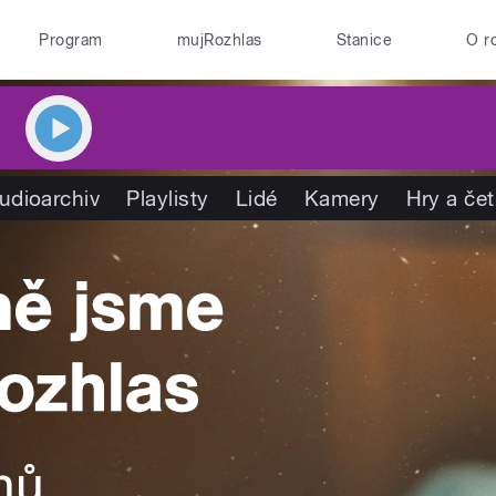
Program
mujRozhlas
Stanice
O r
udioarchiv
Playlisty
Lidé
Kamery
Hry a če