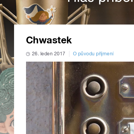
Chwastek
26. leden 2017
O původu příjmení