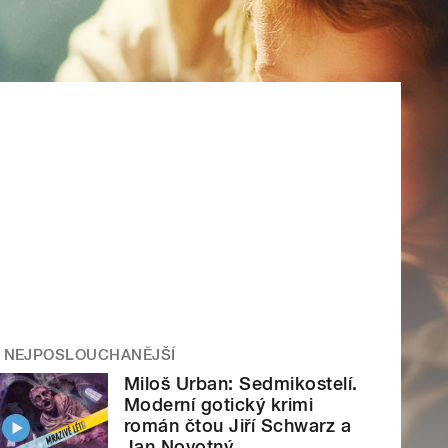
NEJPOSLOUCHANĚJŠÍ
Miloš Urban: Sedmikostelí.
Moderní gotický krimi
román čtou Jiří Schwarz a
Jan Novotný