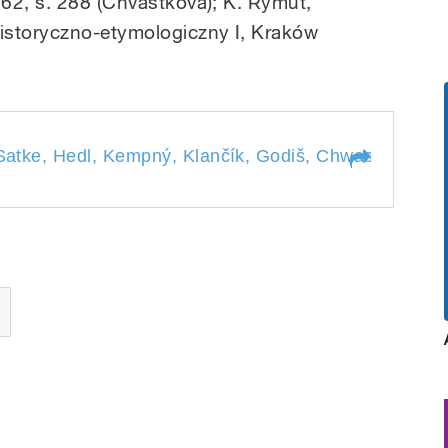
62, s. 288 (Chvástková); K. Rymut,
istoryczno-etymologiczny I, Kraków
 Satke, Hedl, Kempný, Klančík, Godiš, Chwastek. Mode
: Satke, Hedl,
iš, Chwastek.
Holoubek.
řáková a Jiří