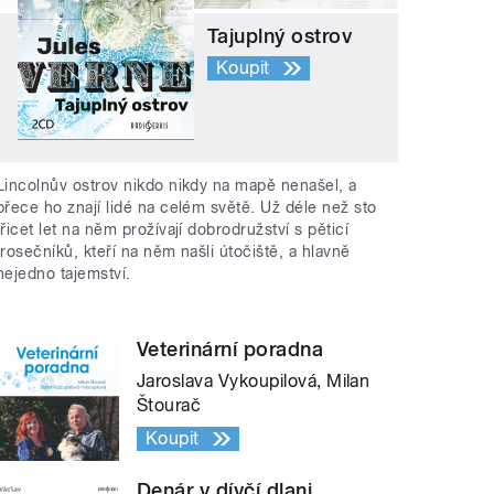
Tajuplný ostrov
Koupit
Lincolnův ostrov nikdo nikdy na mapě nenašel, a
přece ho znají lidé na celém světě. Už déle než sto
třicet let na něm prožívají dobrodružství s pěticí
trosečníků, kteří na něm našli útočiště, a hlavně
nejedno tajemství.
Veterinární poradna
Jaroslava Vykoupilová, Milan
Štourač
Koupit
Denár v dívčí dlani