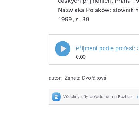
českých příjmeních, Praha 19
Nazwiska Polaków: słownik h
1999, s. 89
Příjmení podle profesí:
0:00
Příjmení podle profesí
Play
Kempný, Klančík, God
autor:
Žaneta Dvořáková
Moderují Kateřina Dvo
Všechny díly pořadu na mujRozhlas
/