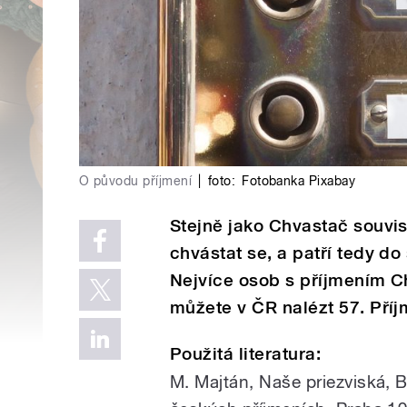
O původu příjmení
|
foto:
Fotobanka Pixabay
Stejně jako Chvastač souvis
chvástat se, a patří tedy d
Nejvíce osob s příjmením Ch
můžete v ČR nalézt 57. Příjm
Použitá literatura:
M. Majtán, Naše priezviská, B