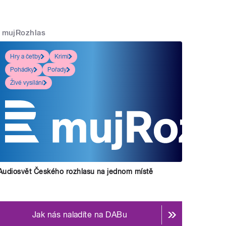
mujRozhlas
Hry a četby
Krimi
Pohádky
Pořady
P
rují Kateřina Dvořáková a Jiří
Holoubek.
" style="">
Živé vysílání
Audiosvět Českého rozhlasu na jednom místě
Jak nás naladíte na DABu