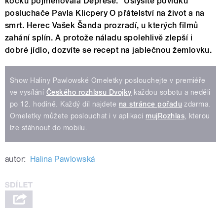
kočku pojmenovala Deprese.“ Uslyšíte povídku
posluchače Pavla Klicpery O přátelství na život a na
smrt. Herec Vašek Šanda prozradí, u kterých filmů
zahání splín. A protože náladu spolehlivě zlepší i
dobré jídlo, dozvíte se recept na jablečnou žemlovku.
Show Haliny Pawlowské Omeletky poslouchejte v premiéře
ve vysílání
Českého rozhlasu Dvojky
každou sobotu a neděli
po 12. hodině. Každý díl najdete
na stránce pořadu
zdarma.
Omeletky můžete poslouchat i v aplikaci
mujRozhlas
, kterou
lze stáhnout do mobilu.
autor:
Halina Pawlowská