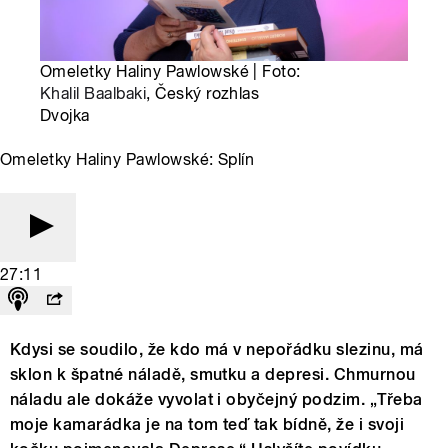
Omeletky Haliny Pawlowské | Foto:
Khalil Baalbaki
, Český rozhlas
Dvojka
Omeletky Haliny Pawlowské: Splín
27:11
Kdysi se soudilo, že kdo má v nepořádku slezinu, má
sklon k špatné náladě, smutku a depresi. Chmurnou
náladu ale dokáže vyvolat i obyčejný podzim. „Třeba
moje kamarádka je na tom teď tak bídně, že i svoji