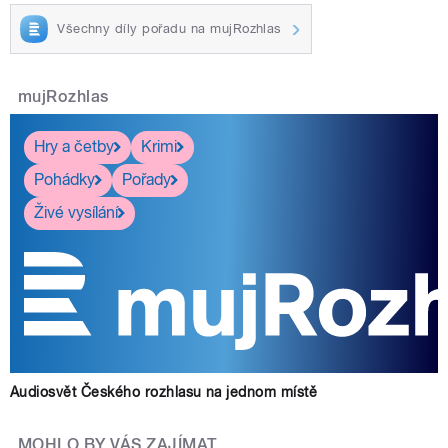
Všechny díly pořadu na mujRozhlas
mujRozhlas
Hry a četby
Krimi
Pohádky
Pořady
Živé vysílání
Audiosvět Českého rozhlasu na jednom místě
MOHLO BY VÁS ZAJÍMAT