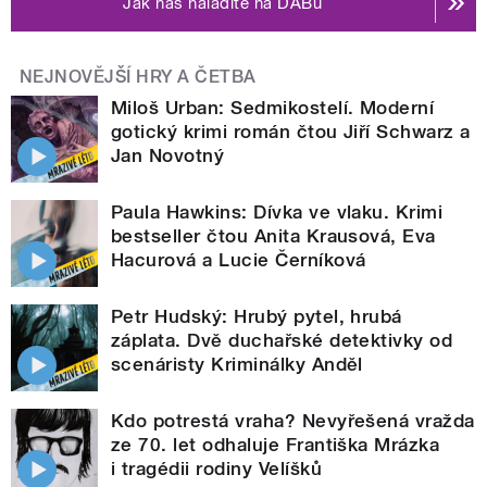
Jak nás naladíte na DABu
NEJNOVĚJŠÍ HRY A ČETBA
Miloš Urban: Sedmikostelí. Moderní
gotický krimi román čtou Jiří Schwarz a
Jan Novotný
Paula Hawkins: Dívka ve vlaku. Krimi
bestseller čtou Anita Krausová, Eva
Hacurová a Lucie Černíková
Petr Hudský: Hrubý pytel, hrubá
záplata. Dvě duchařské detektivky od
scenáristy Kriminálky Anděl
Kdo potrestá vraha? Nevyřešená vražda
ze 70. let odhaluje Františka Mrázka
i tragédii rodiny Velíšků