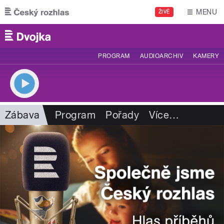
Přejít k hlavnímu obsahu
MENU
ŽIVĚ
PROGRAM
AUDIOARCHIV
KAMERY
Zábava
Program
Pořady
Více
…