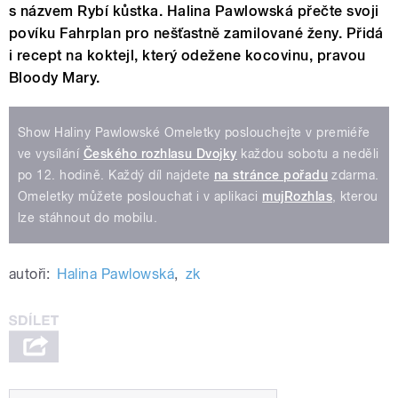
s názvem Rybí kůstka. Halina Pawlowská přečte svoji
povíku Fahrplan pro nešťastně zamilované ženy. Přidá
i recept na koktejl, který odežene kocovinu, pravou
Bloody Mary.
Show Haliny Pawlowské Omeletky poslouchejte v premiéře
ve vysílání
Českého rozhlasu Dvojky
každou sobotu a neděli
po 12. hodině. Každý díl najdete
na stránce pořadu
zdarma.
Omeletky můžete poslouchat i v aplikaci
mujRozhlas
, kterou
lze stáhnout do mobilu.
autoři:
Halina Pawlowská
,
zk