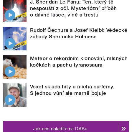
J. Sheridan Le Fanu: Ten, který tě
nespouští z očí. Mysteriózní příběh
o dávné lásce, vině a trestu
Rudolf Čechura a Josef Kleibl: Vědecké
záhady Sherlocka Holmese
Meteor o rekordním klonování, mlsných
kočkách a pachu tyranosaura
Voxel skládá hity a míchá parfémy.
S jednou vůní ale marně bojuje
Jak nás naladíte na DABu