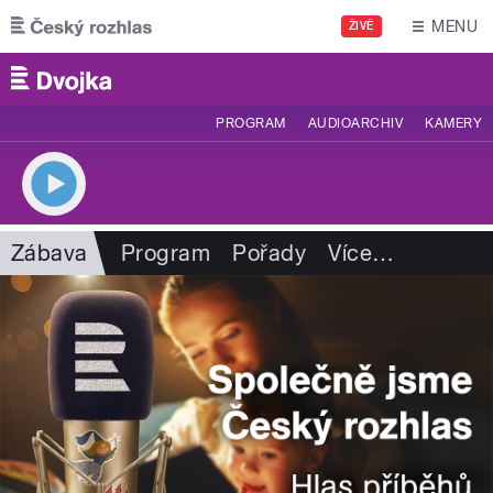
Přejít k hlavnímu obsahu
MENU
ŽIVĚ
PROGRAM
AUDIOARCHIV
KAMERY
Zábava
Program
Pořady
Více
…