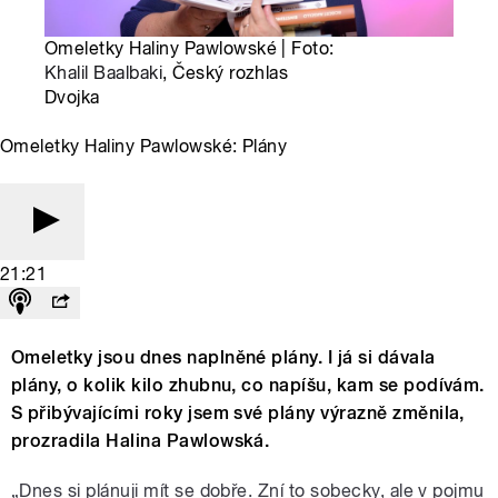
Omeletky Haliny Pawlowské | Foto:
Khalil Baalbaki
, Český rozhlas
Dvojka
Omeletky Haliny Pawlowské: Plány
21:21
Omeletky jsou dnes naplněné plány. I já si dávala
plány, o kolik kilo zhubnu, co napíšu, kam se podívám.
S přibývajícími roky jsem své plány výrazně změnila,
prozradila Halina Pawlowská.
„Dnes si plánuji mít se dobře. Zní to sobecky, ale v pojmu