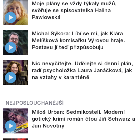
Moje plány se vždy týkaly mužů,
svěřuje se spisovatelka Halina
Pawlowská
Michal Sýkora: Líbí se mi, jak Klára
Melíšková komisařku Výrovou hraje.
Postavu jí teď přizpůsobuju
Nic nevyčítejte. Udělejte si denní plán,
radí psycholožka Laura Janáčková, jak
na vztahy v karanténě
NEJPOSLOUCHANĚJŠÍ
Miloš Urban: Sedmikostelí. Moderní
gotický krimi román čtou Jiří Schwarz a
Jan Novotný