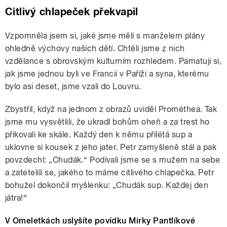
Citlivý chlapeček překvapil
Vzpomněla jsem si, jaké jsme měli s manželem plány
ohledně výchovy našich dětí. Chtěli jsme z nich
vzdělance s obrovským kulturním rozhledem. Pamatuji si,
jak jsme jednou byli ve Francii v Paříži a syna, kterému
bylo asi deset, jsme vzali do Louvru.
Zbystřil, když na jednom z obrazů uviděl Prométhea. Tak
jsme mu vysvětlili, že ukradl bohům oheň a za trest ho
přikovali ke skále. Každý den k němu přilétá sup a
uklovne si kousek z jeho jater. Petr zamyšleně stál a pak
povzdechl: „Chudák.“ Podívali jsme se s mužem na sebe
a zatetelili se, jakého to máme citlivého chlapečka. Petr
bohužel dokončil myšlenku: „Chudák sup. Každej den
játra!“
V Omeletkách uslyšíte povídku Mirky Pantlíkové