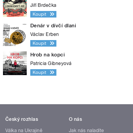
Jiří Brdečka
Koupit
Denár v dívčí dlani
Václav Erben
Koupit
Hrob na kopci
Patricia Gibneyová
Koupit
Český rozhlas
O nás
Válka na Ukrajině
Jak nás naladíte