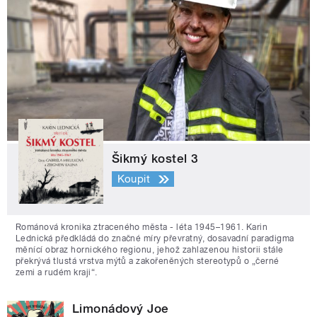
Šikmý kostel 3
Koupit
Románová kronika ztraceného města - léta 1945–1961. Karin
Lednická předkládá do značné míry převratný, dosavadní paradigma
měnící obraz hornického regionu, jehož zahlazenou historii stále
překrývá tlustá vrstva mýtů a zakořeněných stereotypů o „černé
zemi a rudém kraji“.
Limonádový Joe