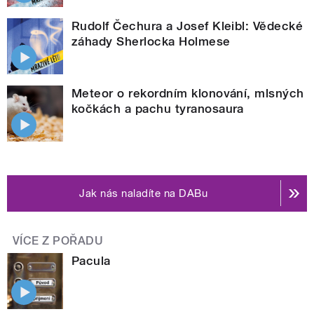
Rudolf Čechura a Josef Kleibl: Vědecké
záhady Sherlocka Holmese
Meteor o rekordním klonování, mlsných
kočkách a pachu tyranosaura
Jak nás naladíte na DABu
VÍCE Z POŘADU
Pacula