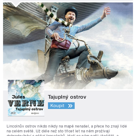
Tajuplný ostrov
Koupit
Lincolnův ostrov nikdo nikdy na mapě nenašel, a přece ho znají lidé
na celém světě. Už déle než sto třicet let na něm prožívají
dobrodružství s pěticí trosečníků, kteří na něm našli útočiště, a