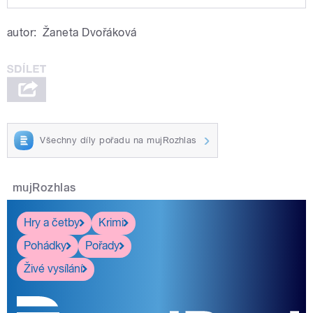
Play /
Holoubek.
Bilavčík, Botek, Kročil, Jelének,
autor:
Žaneta Dvořáková
Klor, Zíka/Zýka. Moderují Lucie
Husárová a Jiří
Všechny díly pořadu na mujRozhlas
pause
mujRozhlas
Hry a četby
Krimi
Pohádky
Pořady
Živé vysílání