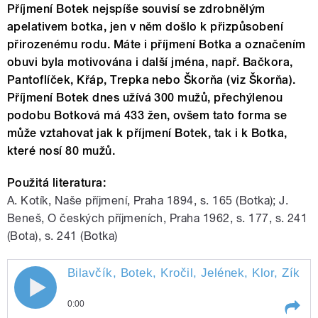
Příjmení Botek nejspíše souvisí se zdrobnělým
apelativem botka, jen v něm došlo k přizpůsobení
přirozenému rodu. Máte i příjmení Botka a označením
obuvi byla motivována i další jména, např. Bačkora,
Pantoflíček, Křáp, Trepka nebo Škorňa (viz Škorňa).
Příjmení Botek dnes užívá 300 mužů, přechýlenou
podobu Botková má 433 žen, ovšem tato forma se
může vztahovat jak k příjmení Botek, tak i k Botka,
které nosí 80 mužů.
Použitá literatura:
A. Kotík, Naše příjmení, Praha 1894, s. 165 (Botka); J.
Beneš, O českých příjmeních, Praha 1962, s. 177, s. 241
(Bota), s. 241 (Botka)
Bilavčík, Botek, Kročil, Jelének, Klor, Zíka
0:00