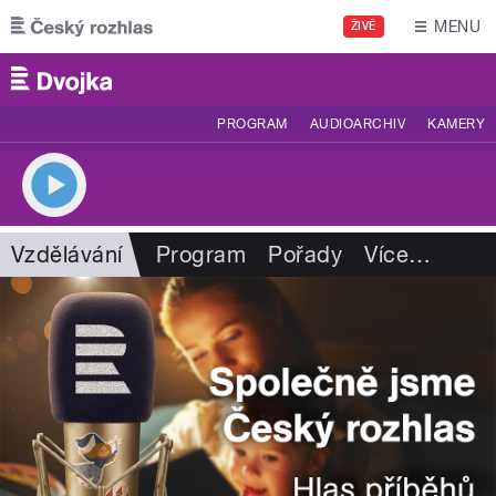
Přejít k hlavnímu obsahu
MENU
ŽIVĚ
PROGRAM
AUDIOARCHIV
KAMERY
Vzdělávání
Program
Pořady
Více
…