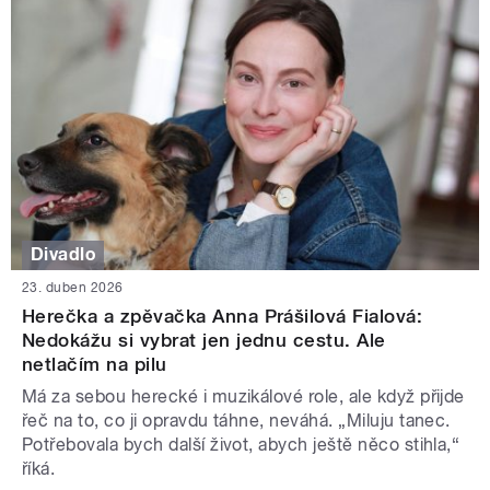
Divadlo
23. duben 2026
Herečka a zpěvačka Anna Prášilová Fialová:
Nedokážu si vybrat jen jednu cestu. Ale
netlačím na pilu
Má za sebou herecké i muzikálové role, ale když přijde
řeč na to, co ji opravdu táhne, neváhá. „Miluju tanec.
Potřebovala bych další život, abych ještě něco stihla,“
říká.