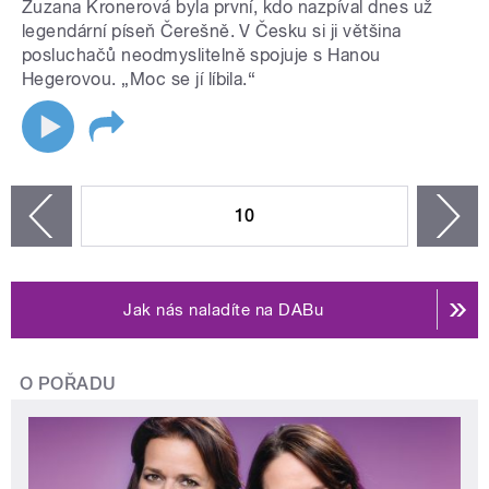
Zuzana Kronerová byla první, kdo nazpíval dnes už
legendární píseň Čerešně. V Česku si ji většina
posluchačů neodmyslitelně spojuje s Hanou
Hegerovou. „Moc se jí líbila.“
STRÁNKY
10
n
zí
Jak nás naladíte na DABu
O POŘADU