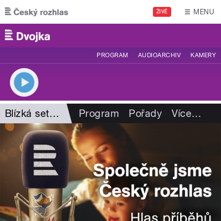
Přejít k hlavnímu obsahu
MENU
ŽIVĚ
PROGRAM
AUDIOARCHIV
KAMERY
Blízká setkání
Program
Pořady
Více
…