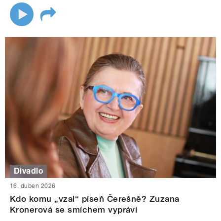
Divadlo
16. duben 2026
Kdo komu „vzal“ píseň Čerešně? Zuzana
Kronerová se smíchem vypráví