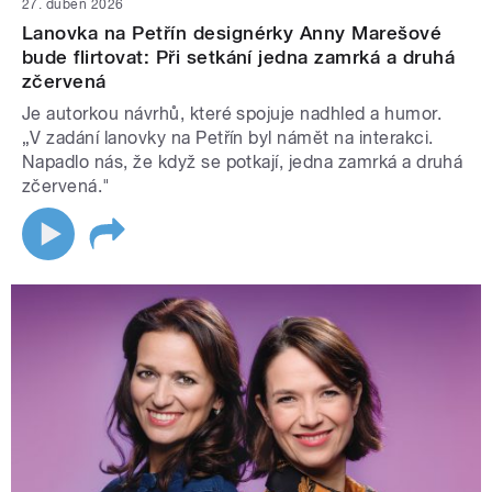
27. duben 2026
Lanovka na Petřín designérky Anny Marešové
bude flirtovat: Při setkání jedna zamrká a druhá
zčervená
Je autorkou návrhů, které spojuje nadhled a humor.
„V zadání lanovky na Petřín byl námět na interakci.
Napadlo nás, že když se potkají, jedna zamrká a druhá
zčervená."