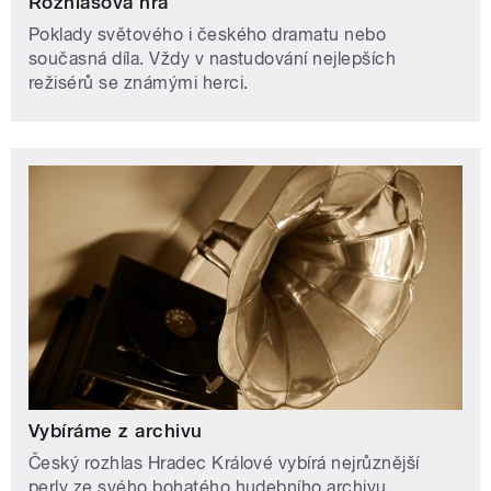
Rozhlasová hra
Poklady světového i českého dramatu nebo
současná díla. Vždy v nastudování nejlepších
režisérů se známými herci.
Vybíráme z archivu
Český rozhlas Hradec Králové vybírá nejrůznější
perly ze svého bohatého hudebního archivu.