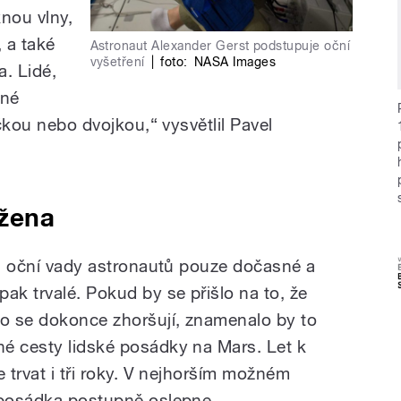
knou vlny,
, a také
Astronaut Alexander Gerst podstupuje oční
vyšetření
|
foto:
NASA Images
a. Lidé,
dné
ičkou nebo dvojkou,“ vysvětlil Pavel
žena
sou oční vady astronautů pouze dočasné a
ak trvalé. Pokud by se přišlo na to, že
bo se dokonce zhoršují, znamenalo by to
é cesty lidské posádky na Mars. Let k
e trvat i tři roky. V nejhorším možném
 posádka postupně oslepne.