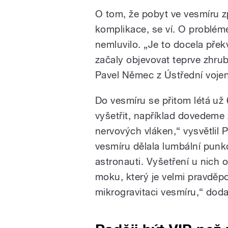
O tom, že pobyt ve vesmíru z
komplikace, se ví. O probléme
nemluvilo. „Je to docela přek
začaly objevovat teprve zhrub
Pavel Němec z Ústřední voje
Do vesmíru se přitom létá už
vyšetřit, například dovedeme
nervových vláken,“ vysvětlil
vesmíru dělala lumbální punk
astronauti. Vyšetření u nich
moku, který je velmi pravd
mikrogravitaci vesmíru,“ dodal