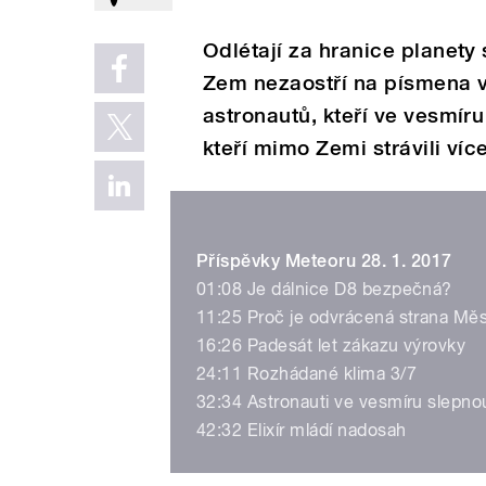
Odlétají za hranice planet
Zem nezaostří na písmena v 
astronautů, kteří ve vesmíru 
kteří mimo Zemi strávili víc
Příspěvky Meteoru 28. 1. 2017
01:08 Je dálnice D8 bezpečná?
11:25 Proč je odvrácená strana Měsí
16:26 Padesát let zákazu výrovky
24:11 Rozhádané klima 3/7
32:34 Astronauti ve vesmíru slepno
42:32 Elixír mládí nadosah