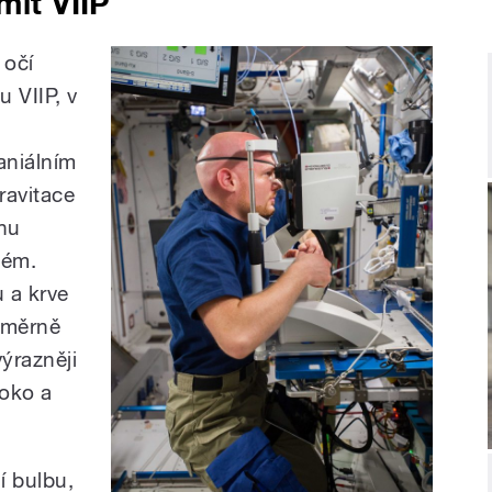
mít VIIP
 očí
 VIIP, v
aniálním
gravitace
hu
lém.
 a krve
noměrně
výrazněji
 oko a
í bulbu,