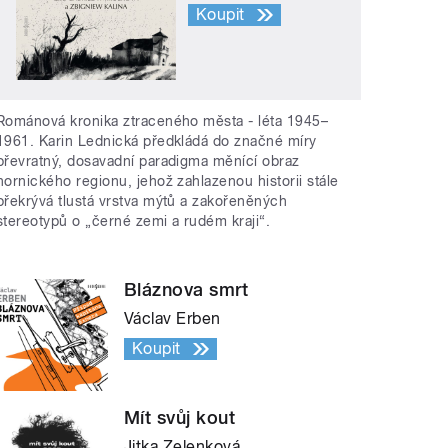
Koupit
Románová kronika ztraceného města - léta 1945–
1961. Karin Lednická předkládá do značné míry
převratný, dosavadní paradigma měnící obraz
hornického regionu, jehož zahlazenou historii stále
překrývá tlustá vrstva mýtů a zakořeněných
stereotypů o „černé zemi a rudém kraji“.
Bláznova smrt
Václav Erben
Koupit
Mít svůj kout
Jitka Zelenková