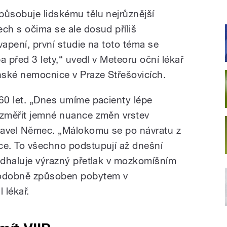
působuje lidskému tělu nejrůznější
ch s očima se ale dosud příliš
vapení, první studie na toto téma se
a před 3 lety,“ uvedl v Meteoru oční lékař
nské nemocnice v Praze Střešovicích.
 60 let. „Dnes umíme pacienty lépe
 změřit jemné nuance změn vrstev
 Pavel Němec. „Málokomu se po návratu z
ce. To všechno podstupují až dnešní
 odhaluje výrazný přetlak v mozkomíšním
ěpodobně způsoben pobytem v
 lékař.