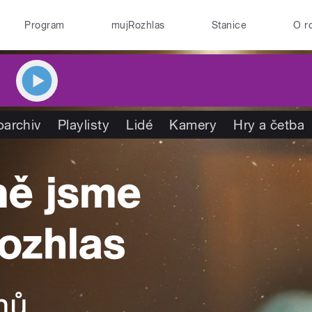
Program
mujRozhlas
Stanice
O r
oarchiv
Playlisty
Lidé
Kamery
Hry a četba