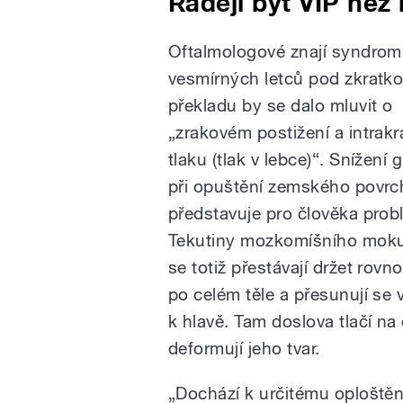
Raději být VIP než 
Oftalmologové znají syndrom
vesmírných letců pod zkratkou
překladu by se dalo mluvit o
„zrakovém postižení a intrakr
tlaku (tlak v lebce)“. Snížení 
při opuštění zemského povrc
představuje pro člověka prob
Tekutiny mozkomíšního moku
se totiž přestávají držet rov
po celém těle a přesunují se 
k hlavě. Tam doslova tlačí na
deformují jeho tvar.
„Dochází k určitému oploštěn