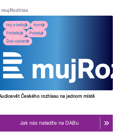
mujRozhlas
Hry a četby
Krimi
Pohádky
Pořady
Živé vysílání
Audiosvět Českého rozhlasu na jednom místě
Jak nás naladíte na DABu