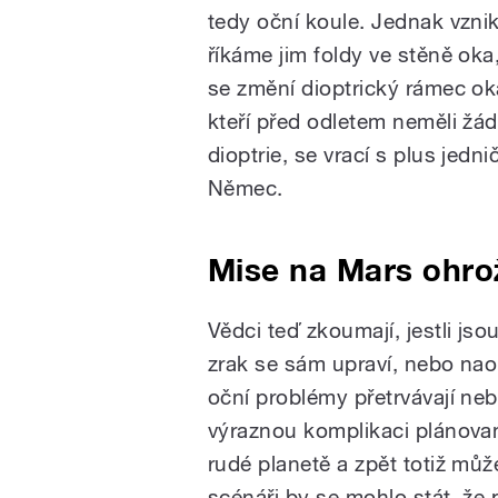
tedy oční koule. Jednak vzni
říkáme jim foldy ve stěně oka
se změní dioptrický rámec ok
kteří před odletem neměli žá
dioptrie, se vrací s plus jedn
Němec.
Mise na Mars ohro
Vědci teď zkoumají, jestli j
zrak se sám upraví, nebo naop
oční problémy přetrvávají ne
výraznou komplikaci plánovan
rudé planetě a zpět totiž můž
scénáři by se mohlo stát, že