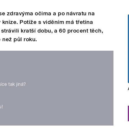
y se zdravýma očima a po návratu na
knize. Potíže s viděním má třetina
strávili kratší dobu, a 60 procent těch,
e než půl roku.
ce tak jiná?
u!