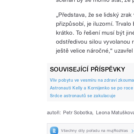
„Představa, že se lidský zra
přizpůsobí, je iluzorní. Trval
krátko. To řešení musí být jin
odstředivou silou vyvolanou 
ještě velice náročné,“ uzavře
SOUVISEJÍCÍ PŘÍSPĚVKY
Vliv pobytu ve vesmíru na zdraví zkoumaj
Astronauti Kelly a Kornijenko se po roce
Srdce astronautů se zakulacuje
autoři:
Petr Sobotka
,
Leona Matuškov
Všechny díly pořadu na mujRozhlas