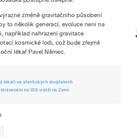
k výrazné změně gravitačního působení
o by to několik generací, evoluce není na
é, například nahrazení gravitace
rotací kosmické lodi, což bude zřejmě
l oční lékař Pavel Němec.
í lékaři na identických dvojčatech
 stráveném na ISS vrátili na Zemi
á