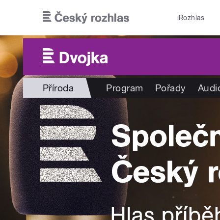
Přejít k hlavnímu obsahu
iRozhlas
Příroda
Program
Pořady
Audi