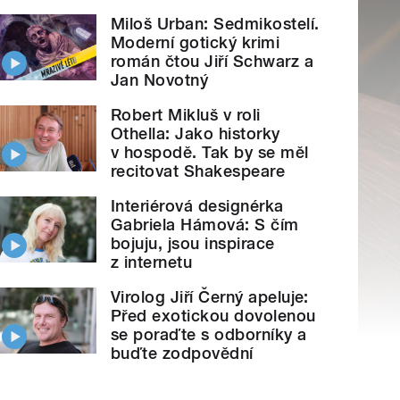
Miloš Urban: Sedmikostelí.
Moderní gotický krimi
román čtou Jiří Schwarz a
Jan Novotný
Robert Mikluš v roli
Othella: Jako historky
v hospodě. Tak by se měl
recitovat Shakespeare
Interiérová designérka
Gabriela Hámová: S čím
bojuju, jsou inspirace
z internetu
Virolog Jiří Černý apeluje:
Před exotickou dovolenou
se poraďte s odborníky a
buďte zodpovědní